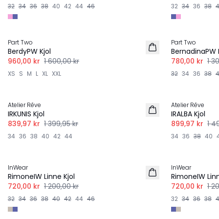
32
34
36
38
40
42
44
46
32
34
36
38
-40%
-40%
Part Two
Part Two
LINNE
LINNE
BerdyPW Kjol
BernadinaPW K
960,00 kr
1 600,00 kr
780,00 kr
1 3
XS
S
M
L
XL
XXL
32
34
36
38
-40%
-40%
Atelier Rêve
Atelier Rêve
LINNE
LINNE
IRKUNIS Kjol
IRALBA Kjol
839,97 kr
1 399,95 kr
899,97 kr
1 4
34
36
38
40
42
44
34
36
38
40
-40%
-40%
InWear
InWear
RimoneIW Linne Kjol
RimoneIW Linn
720,00 kr
1 200,00 kr
720,00 kr
1 2
32
34
36
38
40
42
44
46
32
34
36
38
-40%
-30%