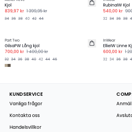
Kjol
RubinaIW Kjol
839,97 kr
1 399,95 kr
540,00 kr
900
34
36
38
40
42
44
32
34
36
38
-50%
-50%
Part Two
InWear
GilsaPW Lång kjol
EllieIW Linne Kj
700,00 kr
1 400,00 kr
600,00 kr
1 2
32
34
36
38
40
42
44
46
32
34
36
38
KUNDSERVICE
COMPA
Vanliga frågor
Anmäl
Kontakta oss
Avslut
Handelsvillkor