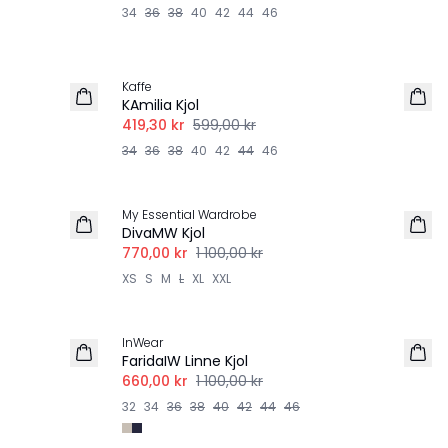
34
36
38
40
42
44
46
-30%
Kaffe
LINNE
KAmilia Kjol
419,30 kr
599,00 kr
34
36
38
40
42
44
46
-30%
My Essential Wardrobe
DivaMW Kjol
770,00 kr
1 100,00 kr
XS
S
M
L
XL
XXL
-40%
InWear
FaridaIW Linne Kjol
660,00 kr
1 100,00 kr
32
34
36
38
40
42
44
46
-30%