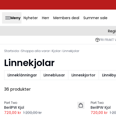
Meny
Nyheter
Herr
Members deal
Summer sale
Regi
FRI FRAKT 
Startsida
Shoppa alla varor
Kjolar
Linnekjolar
Linnekjolar
Linneklänningar
Linneblusar
Linneskjortor
Linnéby
36 produkter
-40%
-40%
Part Two
Part Two
LINNE
LINNE
BerilPW Kjol
BerilPW Kjol
720,00 kr
1 200,00 kr
720,00 kr
1 2