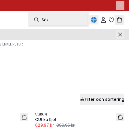
Sök
Logga in
Korg
 ENKEL RETUR
Filter och sortering
-30%
Culture
LINNE
CUtika Kjol
629,97 kr
899,95 kr