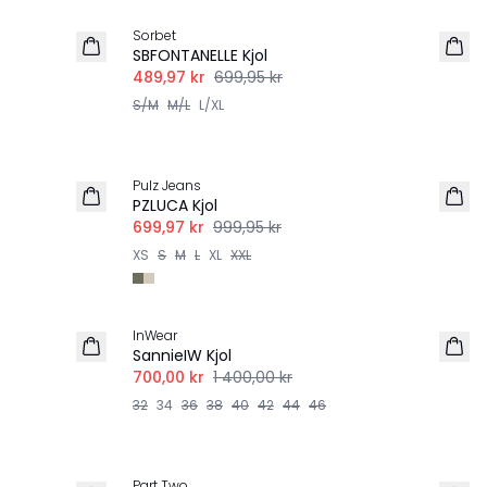
Sorbet
LINNE
SBFONTANELLE Kjol
489,97 kr
699,95 kr
S/M
M/L
L/XL
-30%
Pulz Jeans
PZLUCA Kjol
699,97 kr
999,95 kr
XS
S
M
L
XL
XXL
-50%
InWear
SannieIW Kjol
700,00 kr
1 400,00 kr
32
34
36
38
40
42
44
46
-50%
Part Two