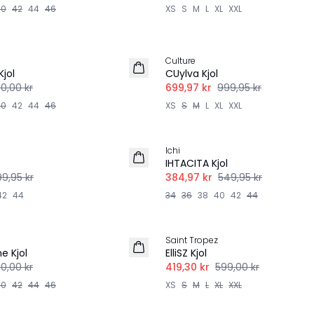
40
42
44
46
XS
S
M
L
XL
XXL
-30%
Culture
LINNE
jol
CUylva Kjol
00,00 kr
699,97 kr
999,95 kr
40
42
44
46
XS
S
M
L
XL
XXL
-30%
Ichi
IHTACITA Kjol
99,95 kr
384,97 kr
549,95 kr
42
44
34
36
38
40
42
44
-30%
Saint Tropez
e Kjol
ElliSZ Kjol
00,00 kr
419,30 kr
599,00 kr
40
42
44
46
XS
S
M
L
XL
XXL
-30%