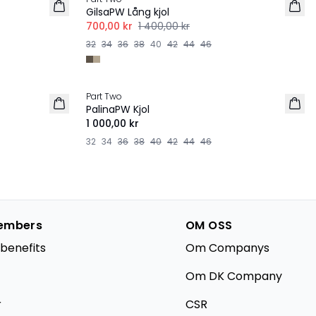
GilsaPW Lång kjol
700,00 kr
1 400,00 kr
32
34
36
38
40
42
44
46
Part Two
PalinaPW Kjol
1 000,00 kr
32
34
36
38
40
42
44
46
embers
OM OSS
benefits
Om Companys
Om DK Company
r
CSR