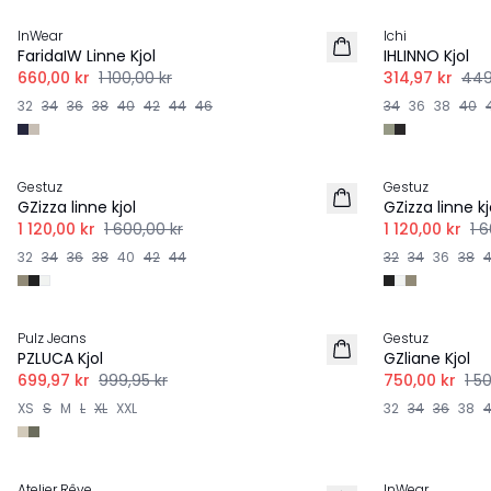
InWear
Ichi
FaridaIW Linne Kjol
IHLINNO Kjol
660,00 kr
1 100,00 kr
314,97 kr
449
32
34
36
38
40
42
44
46
34
36
38
40
-30%
-30%
Gestuz
Gestuz
GZizza linne kjol
GZizza linne kj
1 120,00 kr
1 600,00 kr
1 120,00 kr
1 
32
34
36
38
40
42
44
32
34
36
38
-30%
-50%
Pulz Jeans
Gestuz
PZLUCA Kjol
GZliane Kjol
699,97 kr
999,95 kr
750,00 kr
1 5
XS
S
M
L
XL
XXL
32
34
36
38
-40%
-40%
Atelier Rêve
InWear