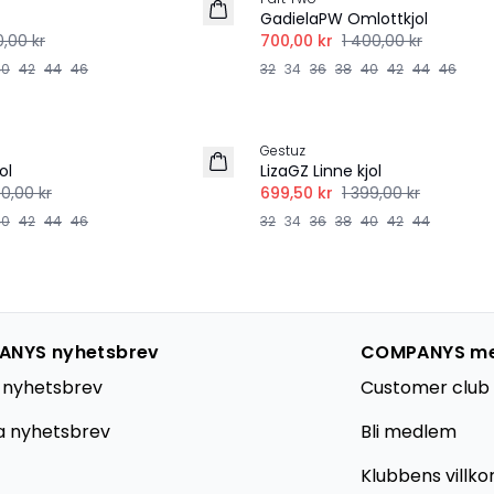
GadielaPW Omlottkjol
,00 kr
700,00 kr
1 400,00 kr
40
42
44
46
32
34
36
38
40
42
44
46
-50%
Gestuz
ol
LizaGZ Linne kjol
00,00 kr
699,50 kr
1 399,00 kr
40
42
44
46
32
34
36
38
40
42
44
NYS nyhetsbrev
COMPANYS m
 nyhetsbrev
Customer club 
a nyhetsbrev
Bli medlem
Klubbens villko