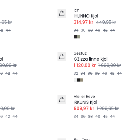
Ichi
IHLINNO Kjol
,95 kr
314,97 kr
449,95 kr
42
44
34
36
38
40
42
44
-30%
Gestuz
ol
GZizza linne kjol
600,00 kr
1 120,00 kr
1 600,00 kr
40
42
44
32
34
36
38
40
42
44
-30%
Atelier Rêve
IRKUNIS Kjol
00,00 kr
909,97 kr
1 299,95 kr
40
42
44
34
36
38
40
42
44
-50%
Part Two