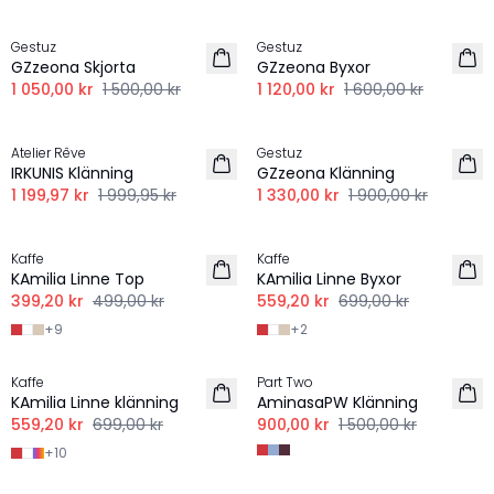
-30%
-30%
Gestuz
Gestuz
LINNE
LINNE
GZzeona Skjorta
GZzeona Byxor
1 050,00 kr
1 500,00 kr
1 120,00 kr
1 600,00 kr
-40%
-30%
Atelier Rêve
Gestuz
LINNE
LINNE
IRKUNIS Klänning
GZzeona Klänning
1 199,97 kr
1 999,95 kr
1 330,00 kr
1 900,00 kr
-20%
-20%
Kaffe
Kaffe
LINNE
LINNE
KAmilia Linne Top
KAmilia Linne Byxor
399,20 kr
499,00 kr
559,20 kr
699,00 kr
+
9
+
2
-20%
-40%
Kaffe
Part Two
LINNE
LINNE
KAmilia Linne klänning
AminasaPW Klänning
559,20 kr
699,00 kr
900,00 kr
1 500,00 kr
+
10
-50%
-50%