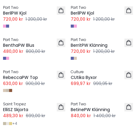
Part Two
Part Two
LINNE
LINNE
BerilPW Kjol
BerilPW Kjol
720,00 kr
1 200,00 kr
720,00 kr
1 200,00 kr
-40%
-40%
Part Two
Part Two
LINNE
LINNE
BenthaPW Blus
BerritPW Klänning
480,00 kr
800,00 kr
720,00 kr
1 200,00 kr
-30%
-30%
Part Two
Culture
LINNE
LINNE
RebeccaPW Top
CUtika Byxor
630,00 kr
900,00 kr
699,97 kr
999,95 kr
-30%
-40%
Saint Tropez
Part Two
LINNE
LINNE
ElliSZ Skjorta
BetinePW Klänning
489,30 kr
699,00 kr
840,00 kr
1 400,00 kr
+
4
-40%
-30%