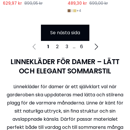
629,97 kr
899,95 kr
489,30 kr
699,00 kr
+
4
Se nästa sida
1
2
3
...
6
LINNEKLÄDER FÖR DAMER – LÄTT
OCH ELEGANT SOMMARSTIL
Linnekläder för damer är ett självklart val när
garderoben ska uppdateras med lätta och stilrena
plagg för de varmare månaderna. Linne är känt för
sitt naturliga uttryck, sin fina struktur och sin
avslappnade känsla. Därför passar materialet
perfekt både till vardag och till sommarens många