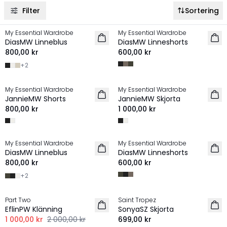
Filter
Sortering
My Essential Wardrobe
My Essential Wardrobe
LINNE
LINNE
DiasMW Linneblus
DiasMW Linneshorts
800,00 kr
600,00 kr
+
2
My Essential Wardrobe
My Essential Wardrobe
LINNE
LINNE
JannieMW Shorts
JannieMW Skjorta
800,00 kr
1 000,00 kr
My Essential Wardrobe
My Essential Wardrobe
LINNE
LINNE
DiasMW Linneblus
DiasMW Linneshorts
800,00 kr
600,00 kr
+
2
-50%
Part Two
Saint Tropez
LINNE
LINNE
EflinPW Klänning
SonyaSZ Skjorta
NYHET
1 000,00 kr
2 000,00 kr
699,00 kr