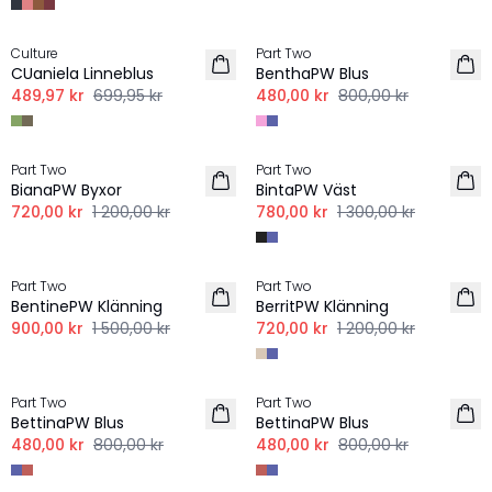
-30%
-40%
Culture
Part Two
LINNE
LINNE
CUaniela Linneblus
BenthaPW Blus
489,97 kr
699,95 kr
480,00 kr
800,00 kr
-40%
-40%
Part Two
Part Two
LINNE
LINNE
BianaPW Byxor
BintaPW Väst
720,00 kr
1 200,00 kr
780,00 kr
1 300,00 kr
-40%
-40%
Part Two
Part Two
LINNE
LINNE
BentinePW Klänning
BerritPW Klänning
900,00 kr
1 500,00 kr
720,00 kr
1 200,00 kr
-40%
-40%
Part Two
Part Two
LINNE
LINNE
BettinaPW Blus
BettinaPW Blus
480,00 kr
800,00 kr
480,00 kr
800,00 kr
-40%
-40%