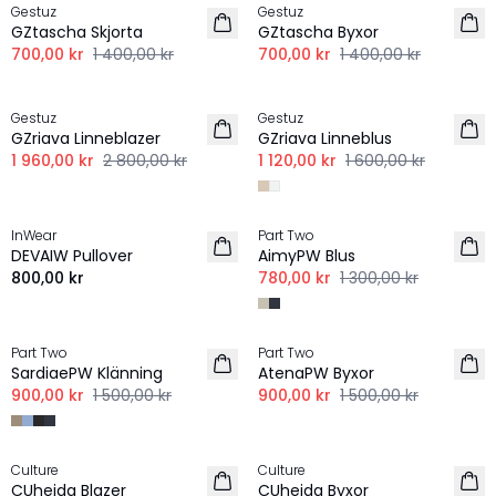
Gestuz
Gestuz
LINNE
LINNE
GZtascha Skjorta
GZtascha Byxor
700,00 kr
1 400,00 kr
700,00 kr
1 400,00 kr
-30%
-30%
Gestuz
Gestuz
LINNE
LINNE
GZriava Linneblazer
GZriava Linneblus
1 960,00 kr
2 800,00 kr
1 120,00 kr
1 600,00 kr
-40%
InWear
Part Two
LINNE
LINNE
DEVAIW Pullover
AimyPW Blus
NYHET
800,00 kr
780,00 kr
1 300,00 kr
-40%
-40%
Part Two
Part Two
LINNE
LINNE
SardiaePW Klänning
AtenaPW Byxor
900,00 kr
1 500,00 kr
900,00 kr
1 500,00 kr
-30%
-30%
Culture
Culture
LINNE
LINNE
CUheida Blazer
CUheida Byxor