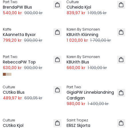
Part Two
Culture
LINNE
LINNE
BrendaPW Blus
CUheida Kjol
540,00 kr
900,00 kr
839,97 kr
1 199,95 kr
-20%
-40%
Kaffe
Karen By Simonsen
LINNE
LINNE
KAannetta Byxor
KBUrith Klänning
799,20 kr
999,00 kr
1 020,00 kr
1 700,00 kr
-30%
-40%
Part Two
Karen By Simonsen
LINNE
LINNE
RebeccaPW Top
KBUrith Blus
630,00 kr
900,00 kr
660,00 kr
1 100,00 kr
-30%
-30%
Culture
Part Two
LINNE
LINNE
CUtika Blus
GigiaPW Linneblandning
489,97 kr
699,95 kr
Cardigan
980,00 kr
1 400,00 kr
-30%
-30%
Culture
Saint Tropez
LINNE
LINNE
CUtika Kjol
ElliSZ Skjorta