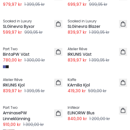
979,97 kr
1 399,95 kr
699,97 kr
999,95 kr
-40%
-40%
Soaked in Luxury
Soaked in Luxury
LINNE
LINNE
SLGinevra Byxor
SLGinevra Blazer
599,97 kr
999,95 kr
839,97 kr
1 399,95 kr
-40%
-40%
Part Two
Atelier Rêve
LINNE
LINNE
BintaPW Väst
IRKUNIS Väst
780,00 kr
1 300,00 kr
839,97 kr
1 399,95 kr
-40%
-30%
Atelier Rêve
Kaffe
LINNE
LINNE
IRKUNIS Kjol
KAmilia Kjol
839,97 kr
1 399,95 kr
419,30 kr
599,00 kr
-30%
-30%
Part Two
InWear
LINNE
LINNE
AminasePW
ELINORIW Blus
Linneklänning
840,00 kr
1 200,00 kr
910,00 kr
1 300,00 kr