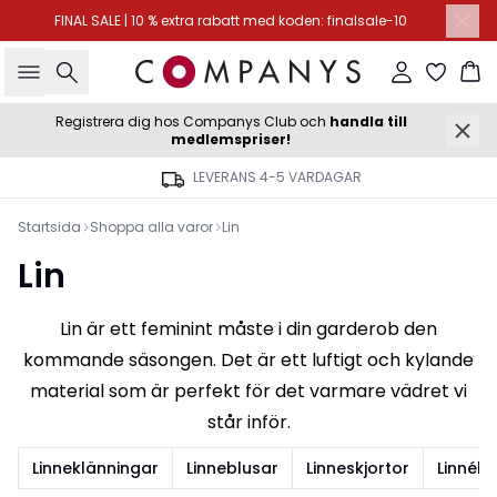
FINAL SALE | 10 % extra rabatt med koden: finalsale-10
Sök
Logga in
Ko
Registrera dig hos Companys Club och
handla till
medlemspriser!
LEVERANS 4-5 VARDAGAR
Startsida
Shoppa alla varor
Lin
Lin
Lin är ett feminint måste i din garderob den
kommande säsongen. Det är ett luftigt och kylande
material som är perfekt för det varmare vädret vi
står inför.
Linneklänningar
Linneblusar
Linneskjortor
Linnéby