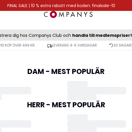
FINAL SALE | 10 % extra rabatt med koden: finalsale-10
strera dig hos Companys Club och
handla till medlemspriser!
VID KÖP ÖVER 499 KR.
LEVERANS 4-5 VARDAGAR
30 DAGARS
DAM - MEST POPULÄR
HERR - MEST POPULÄR