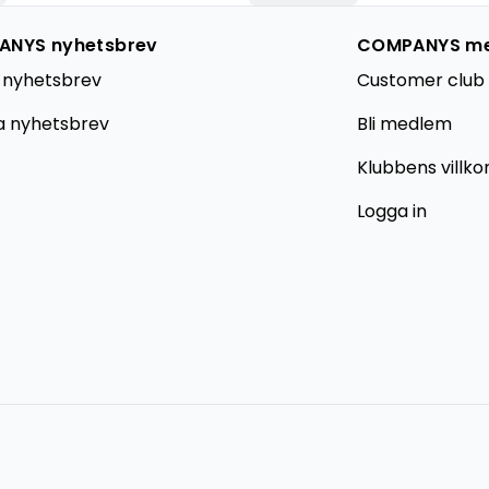
NYS nyhetsbrev
COMPANYS m
 nyhetsbrev
Customer club 
a nyhetsbrev
Bli medlem
Klubbens villko
Logga in