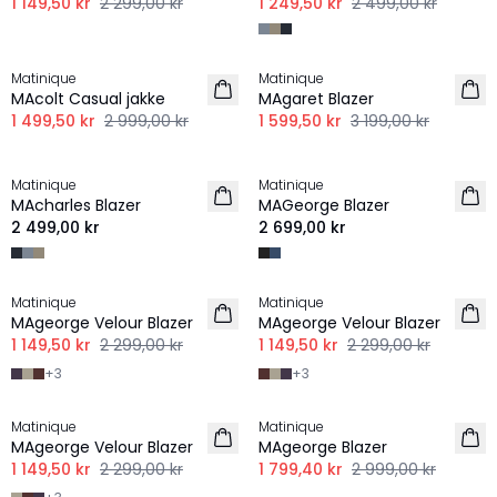
1 149,50 kr
2 299,00 kr
1 249,50 kr
2 499,00 kr
-50%
-50%
Matinique
Matinique
LINNE
MAcolt Casual jakke
MAgaret Blazer
1 499,50 kr
2 999,00 kr
1 599,50 kr
3 199,00 kr
Matinique
Matinique
MAcharles Blazer
MAGeorge Blazer
2 499,00 kr
2 699,00 kr
-50%
-50%
Matinique
Matinique
MAgeorge Velour Blazer
MAgeorge Velour Blazer
1 149,50 kr
2 299,00 kr
1 149,50 kr
2 299,00 kr
+
3
+
3
-50%
-40%
Matinique
Matinique
MAgeorge Velour Blazer
MAgeorge Blazer
1 149,50 kr
2 299,00 kr
1 799,40 kr
2 999,00 kr