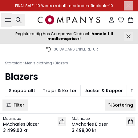
FINAL SALE | 10 % extra rabatt med koden: finalsale-10
Sök
Logga in
Ko
Registrera dig hos Companys Club och
handla till
medlemspriser!
30 DAGARS ENKEL RETUR
Startsida
Men's clothing
Blazers
Blazers
Shoppa allt
Tröjor & Koftor
Jackor & Kappor
T-s
Filter
Sortering
Matinique
Matinique
NYHET
NYHET
MAcharles Blazer
MAcharles Blazer
3 499,00 kr
3 499,00 kr
-40%