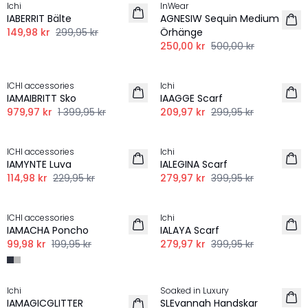
Ichi
InWear
IABERRIT Bälte
AGNESIW Sequin Medium
149,98 kr
299,95 kr
Örhänge
250,00 kr
500,00 kr
-30%
-30%
ICHI accessories
Ichi
IAMAIBRITT Sko
IAAGGE Scarf
979,97 kr
1 399,95 kr
209,97 kr
299,95 kr
-50%
-30%
ICHI accessories
Ichi
IAMYNTE Luva
IALEGINA Scarf
114,98 kr
229,95 kr
279,97 kr
399,95 kr
-50%
-30%
ICHI accessories
Ichi
IAMACHA Poncho
IALAYA Scarf
99,98 kr
199,95 kr
279,97 kr
399,95 kr
-50%
-50%
Ichi
Soaked in Luxury
IAMAGICGLITTER
SLEvannah Handskar