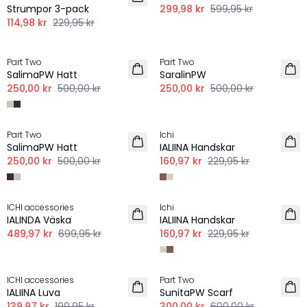
Strumpor 3-pack
299,98 kr
599,95 kr
114,98 kr
229,95 kr
-50%
-50%
Part Two
Part Two
SalimaPW Hatt
SaralinPW
250,00 kr
500,00 kr
250,00 kr
500,00 kr
-50%
-30%
Part Two
Ichi
SalimaPW Hatt
IALIINA Handskar
250,00 kr
500,00 kr
160,97 kr
229,95 kr
-30%
-30%
ICHI accessories
Ichi
IALINDA Väska
IALIINA Handskar
489,97 kr
699,95 kr
160,97 kr
229,95 kr
-30%
-50%
ICHI accessories
Part Two
IALIINA Luva
SunitaPW Scarf
139,97 kr
199,95 kr
300,00 kr
600,00 kr