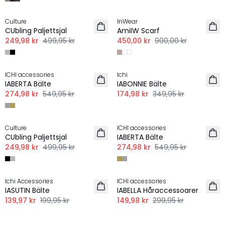
-50%
-50%
Culture
InWear
CUbling Paljettsjal
AmiIW Scarf
249,98 kr
499,95 kr
450,00 kr
900,00 kr
-50%
-50%
ICHI accessories
Ichi
IABERTA Bälte
IABONNIE Bälte
274,98 kr
549,95 kr
174,98 kr
349,95 kr
-50%
-50%
Culture
ICHI accessories
CUbling Paljettsjal
IABERTA Bälte
249,98 kr
499,95 kr
274,98 kr
549,95 kr
-30%
-50%
Ichi Accessories
ICHI accessories
IASUTIN Bälte
IABELLA Håraccessoarer
139,97 kr
199,95 kr
149,98 kr
299,95 kr
-50%
-50%