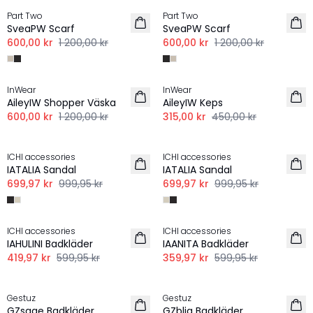
Part Two
Part Two
SveaPW Scarf
SveaPW Scarf
600,00 kr
1 200,00 kr
600,00 kr
1 200,00 kr
-50%
-30%
InWear
InWear
AileyIW Shopper Väska
AileyIW Keps
600,00 kr
1 200,00 kr
315,00 kr
450,00 kr
-30%
-30%
ICHI accessories
ICHI accessories
IATALIA Sandal
IATALIA Sandal
699,97 kr
999,95 kr
699,97 kr
999,95 kr
-30%
-40%
ICHI accessories
ICHI accessories
IAHULINI Badkläder
IAANITA Badkläder
419,97 kr
599,95 kr
359,97 kr
599,95 kr
-30%
-30%
Gestuz
Gestuz
GZsage Badkläder
GZblia Badkläder