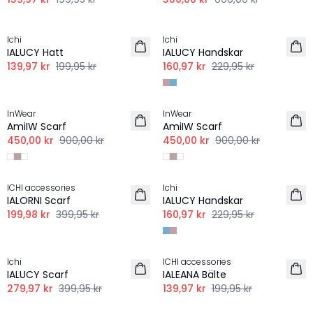
-30%
-30%
Ichi
Ichi
IALUCY Hatt
IALUCY Handskar
139,97 kr
199,95 kr
160,97 kr
229,95 kr
-50%
-50%
InWear
InWear
AmiIW Scarf
AmiIW Scarf
450,00 kr
900,00 kr
450,00 kr
900,00 kr
-50%
-30%
ICHI accessories
Ichi
IALORNI Scarf
IALUCY Handskar
199,98 kr
399,95 kr
160,97 kr
229,95 kr
-30%
-30%
Ichi
ICHI accessories
IALUCY Scarf
IALEANA Bälte
279,97 kr
399,95 kr
139,97 kr
199,95 kr
-50%
-50%