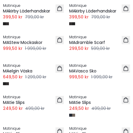
Matinique
Matinique
MAkirby Läderhandskar
MAkirby Läderhandskar
399,50 kr
799,00 kr
399,50 kr
799,00 kr
-50%
-50%
Matinique
Matinique
MAStew Mockaskor
MAdramble Scarf
999,50 kr
1 999,00 kr
299,50 kr
599,00 kr
-50%
-50%
Matinique
Matinique
MAelgin Väska
MAVasco Sko
649,50 kr
1 299,00 kr
999,50 kr
1 999,00 kr
-50%
-50%
Matinique
Matinique
LINNE
MAtie Slips
MAtie Slips
249,50 kr
499,00 kr
249,50 kr
499,00 kr
-50%
-50%
Matinique
Matinique
LINNE