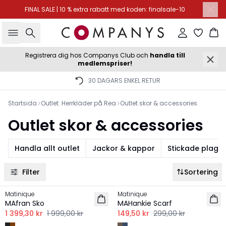
FINAL SALE | 10 % extra rabatt med koden: finalsale-10
Sök
Logga in
Ko
Registrera dig hos Companys Club och
handla till
medlemspriser!
30 DAGARS ENKEL RETUR
Startsida
Outlet: Herrkläder på Rea
Outlet skor & accessories
Outlet skor & accessories
Handla allt outlet
Jackor & kappor
Stickade plagg 
Filter
Sortering
-30%
-50%
Matinique
Matinique
MAfran Sko
MAHankie Scarf
1 399,30 kr
1 999,00 kr
149,50 kr
299,00 kr