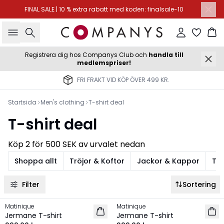
FINAL SALE | 10 % extra rabatt med koden: finalsale-10
Sök
Logga in
Ko
Registrera dig hos Companys Club och
handla till
medlemspriser!
FRI FRAKT VID KÖP ÖVER 499 KR.
Startsida
Men's clothing
T-shirt deal
T-shirt deal
Köp 2 för 500 SEK av urvalet nedan
Shoppa allt
Tröjor & Koftor
Jackor & Kappor
T-s
Filter
Sortering
Matinique
Matinique
2 for 500 SEK
2 for 500 SEK
Jermane T-shirt
Jermane T-shirt
NYHET
NYHET