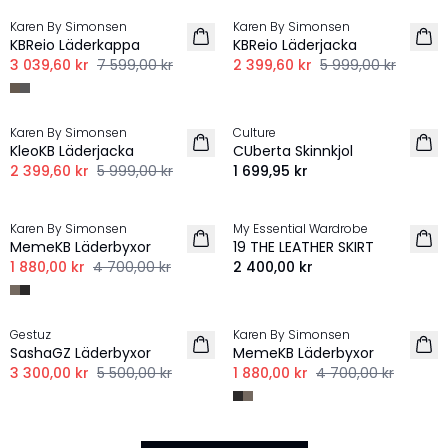
Karen By Simonsen
Karen By Simonsen
KBReio Läderkappa
KBReio Läderjacka
3 039,60 kr
7 599,00 kr
2 399,60 kr
5 999,00 kr
-60%
Karen By Simonsen
Culture
KleoKB Läderjacka
CUberta Skinnkjol
2 399,60 kr
5 999,00 kr
1 699,95 kr
-60%
Karen By Simonsen
My Essential Wardrobe
MemeKB Läderbyxor
19 THE LEATHER SKIRT
1 880,00 kr
4 700,00 kr
2 400,00 kr
-40%
-60%
Gestuz
Karen By Simonsen
SashaGZ Läderbyxor
MemeKB Läderbyxor
3 300,00 kr
5 500,00 kr
1 880,00 kr
4 700,00 kr