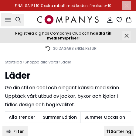
FINAL SALE | 10 % extra rabatt med koden: finalsale-10
Sök
Logga in
Ko
Registrera dig hos Companys Club och
handla till
medlemspriser!
30 DAGARS ENKEL RETUR
Startsida
Shoppa alla varor
Läder
Läder
Ge din stil en cool och elegant känsla med skinn.
Upptäck vårt utbud av jackor, byxor och kjolar i
tidlös design och hög kvalitet.
Alla trender
Summer Edition
Summer Occasion
B
Filter
Sortering
-30%