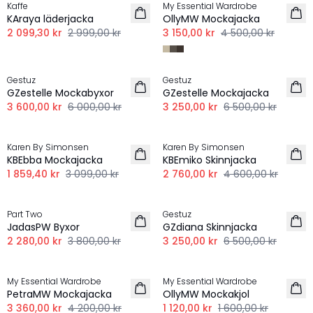
Kaffe
My Essential Wardrobe
KAraya läderjacka
OllyMW Mockajacka
2 099,30 kr
2 999,00 kr
3 150,00 kr
4 500,00 kr
-40%
-50%
Gestuz
Gestuz
GZestelle Mockabyxor
GZestelle Mockajacka
3 600,00 kr
6 000,00 kr
3 250,00 kr
6 500,00 kr
-40%
-40%
Karen By Simonsen
Karen By Simonsen
KBEbba Mockajacka
KBEmiko Skinnjacka
1 859,40 kr
3 099,00 kr
2 760,00 kr
4 600,00 kr
-40%
-50%
Part Two
Gestuz
JadasPW Byxor
GZdiana Skinnjacka
2 280,00 kr
3 800,00 kr
3 250,00 kr
6 500,00 kr
-20%
-30%
My Essential Wardrobe
My Essential Wardrobe
PetraMW Mockajacka
OllyMW Mockakjol
3 360,00 kr
4 200,00 kr
1 120,00 kr
1 600,00 kr