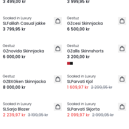
3 499,00 kr
3 999,95 kr
Soaked in Luxury
Gestuz
NYHET
NYHET
SLFalilah Casual jakke
GZcesi Skinnjacka
3 799,95 kr
6 500,00 kr
Gestuz
Gestuz
NYHET
NYHET
GZnovida Skinnjacka
GZallis Skinnshorts
6 000,00 kr
3 200,00 kr
-30%
Gestuz
Soaked in Luxury
NYHET
GZBXGken Skinnjacka
SLParvati Kjol
8 000,00 kr
1 609,97 kr
2 299,95 kr
-30%
-30%
Soaked in Luxury
Soaked in Luxury
SLSarja Blazer
SLParvati Skjorta
2 239,97 kr
3 199,95 kr
2 099,97 kr
2 999,95 kr
-30%
-30%