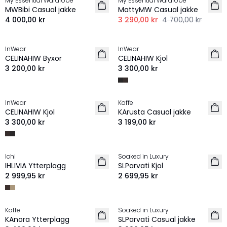
My Essential Wardrobe
My Essential Wardrobe
MWBibi Casual jakke
MattyMW Casual jakke
4 000,00 kr
3 290,00 kr
4 700,00 kr
InWear
InWear
NYHET
NYHET
CELINAHIW Byxor
CELINAHIW Kjol
3 200,00 kr
3 300,00 kr
InWear
Kaffe
NYHET
NYHET
CELINAHIW Kjol
KArusta Casual jakke
3 300,00 kr
3 199,00 kr
Ichi
Soaked in Luxury
NYHET
NYHET
IHLIVIA Ytterplagg
SLParvati Kjol
2 999,95 kr
2 699,95 kr
Kaffe
Soaked in Luxury
NYHET
NYHET
KAnora Ytterplagg
SLParvati Casual jakke