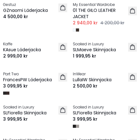
Gestuz
My Essential Wardrobe
NYHET
GZnaomi Läderjacka
01 THE GILO LEATHER
4 500,00 kr
JACKET
2 940,00 kr
4 200,00 kr
Kaffe
Soaked in Luxury
KAsue Läderjacka
SLMaeve Skinnjacka
2 999,00 kr
1 999,95 kr
Part Two
InWear
PREMIUM
FrancesPW Läderjacka
LullaIW Skinnjacka
100% läder
3 099,95 kr
2 500,00 kr
Soaked in Luxury
Soaked in Luxury
SLFiorella Skinnjacka
SLFiorella Skinnjacka
3 999,95 kr
3 999,95 kr
-30%