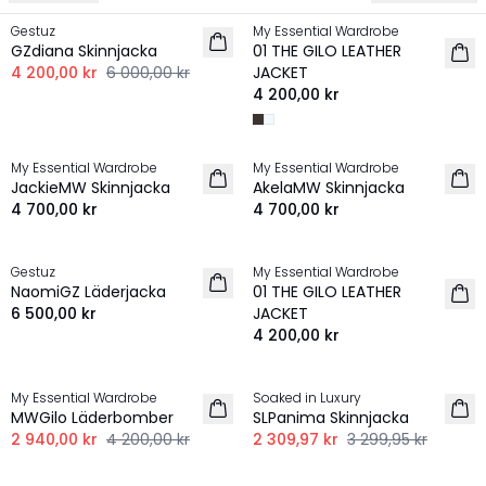
Gestuz
My Essential Wardrobe
NYHET
GZdiana Skinnjacka
01 THE GILO LEATHER
4 200,00 kr
6 000,00 kr
JACKET
4 200,00 kr
My Essential Wardrobe
My Essential Wardrobe
NYHET
NYHET
JackieMW Skinnjacka
AkelaMW Skinnjacka
4 700,00 kr
4 700,00 kr
Gestuz
My Essential Wardrobe
NYHET
NYHET
NaomiGZ Läderjacka
01 THE GILO LEATHER
6 500,00 kr
JACKET
4 200,00 kr
-30%
-30%
My Essential Wardrobe
Soaked in Luxury
MWGilo Läderbomber
SLPanima Skinnjacka
2 940,00 kr
4 200,00 kr
2 309,97 kr
3 299,95 kr
-30%