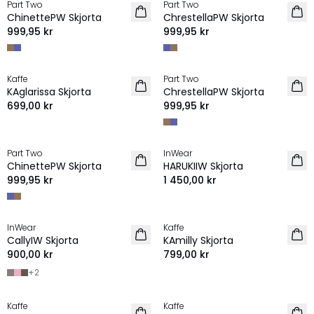
Part Two
Part Two
NYHET
NYHET
ChinettePW Skjorta
ChrestellaPW Skjorta
999,95 kr
999,95 kr
Kaffe
Part Two
NYHET
NYHET
KAglarissa Skjorta
ChrestellaPW Skjorta
699,00 kr
999,95 kr
Part Two
InWear
NYHET
NYHET
ChinettePW Skjorta
HARUKIIW Skjorta
999,95 kr
1 450,00 kr
InWear
Kaffe
NYHET
NYHET
CallyIW Skjorta
KAmilly Skjorta
900,00 kr
799,00 kr
+
2
Kaffe
Kaffe
NYHET
NYHET