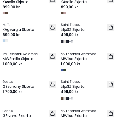
KAsella Skjorta
KAsella Skjorta
899,00 kr
899,00 kr
Kaffe
Saint Tropez
NYHET
NYHET
KAgeorgia Skjorta
LiljaSZ Skjorta
699,00 kr
499,00 kr
+
11
My Essential Wardrobe
My Essential Wardrobe
NYHET
NYHET
MWSmilla Skjorta
MWIlse Skjorta
1 000,00 kr
1 000,00 kr
Gestuz
Saint Tropez
NYHET
NYHET
GZschany Skjorta
LiljaSZ Skjorta
1 700,00 kr
499,00 kr
+
11
Gestuz
My Essential Wardrobe
NYHET
NYHET
GZlynne Skjorta
MWIlse Skjorta