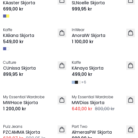
KAaster Skjorta
SLNoelle Skjorta
699,00 kr
999,95 kr
Kaffe
InWear
NYHET
NYHET
KAliana Skjorta
AnoraIW Skjorta
549,00 kr
1 100,00 kr
Culture
Kaffe
NYHET
CUnissa Skjorta
KAnaya Skjorta
899,95 kr
499,00 kr
+
6
-20%
My Essential Wardrobe
My Essential Wardrobe
NYHET
LINNE
MWHace Skjorta
MWDias Skjorta
1 200,00 kr
640,00 kr
800,00 kr
-30%
Pulz Jeans
Part Two
NYHET
PZCAMMA Skjorta
AlmerasPW Skjorta