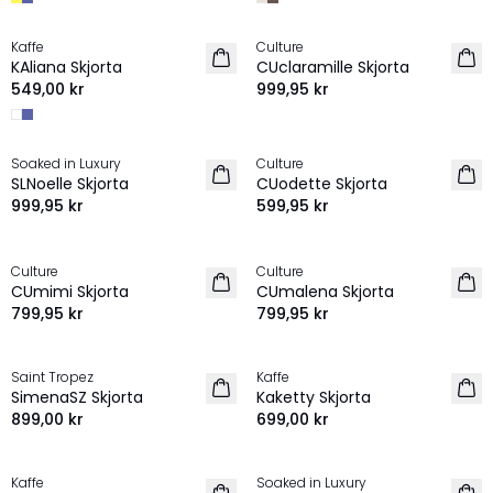
Kaffe
Culture
NYHET
NYHET
KAliana Skjorta
CUclaramille Skjorta
549,00 kr
999,95 kr
Soaked in Luxury
Culture
NYHET
NYHET
SLNoelle Skjorta
CUodette Skjorta
999,95 kr
599,95 kr
Culture
Culture
NYHET
NYHET
CUmimi Skjorta
CUmalena Skjorta
799,95 kr
799,95 kr
Saint Tropez
Kaffe
NYHET
NYHET
SimenaSZ Skjorta
Kaketty Skjorta
899,00 kr
699,00 kr
Kaffe
Soaked in Luxury
NYHET
NYHET