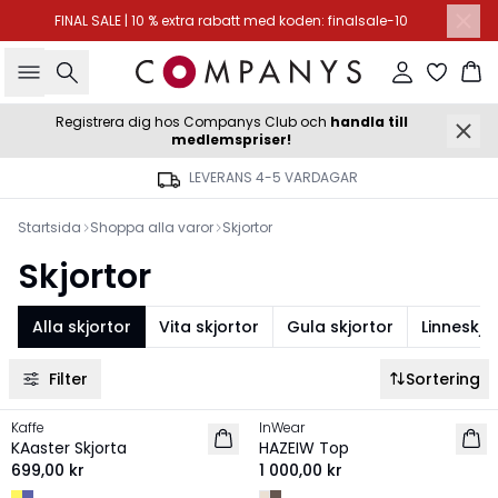
FINAL SALE | 10 % extra rabatt med koden: finalsale-10
Sök
Logga in
Ko
Registrera dig hos Companys Club och
handla till
medlemspriser!
LEVERANS 4-5 VARDAGAR
Startsida
Shoppa alla varor
Skjortor
Skjortor
Alla skjortor
Vita skjortor
Gula skjortor
Linneskjo
Filter
Sortering
Kaffe
InWear
NYHET
NYHET
KAaster Skjorta
HAZEIW Top
699,00 kr
1 000,00 kr