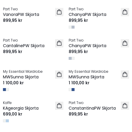
Part Two
Part Two
NYHET
NYHET
VanoraPW Skjorta
ChanyaPW Skjorta
899,95 kr
899,95 kr
Part Two
Part Two
NYHET
NYHET
CantalinePW Skjorta
ChanyaPW Skjorta
899,95 kr
899,95 kr
My Essential Wardrobe
My Essential Wardrobe
NYHET
NYHET
MWSunna Skjorta
MWSunna Skjorta
1 100,00 kr
1 100,00 kr
Kaffe
Part Two
NYHET
NYHET
KAgeorgia Skjorta
ConstantinaPW Skjorta
699,00 kr
899,95 kr