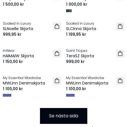
1 500,00 kr
1 000,00 kr
Soaked in Luxury
Soaked in Luxury
NYHET
NYHET
SLNoelle Skjorta
SLCinna Skjorta
999,95 kr
1 199,95 kr
InWear
Saint Tropez
NYHET
NYHET
HAIMAIW Skjorta
TeraSZ Skjorta
1 150,00 kr
999,00 kr
My Essential Wardrobe
My Essential Wardrobe
NYHET
NYHET
MWLinn Denimskjorta
MWLinn Denimskjorta
1 100,00 kr
1 100,00 kr
Se nästa sida