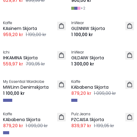
629,97 kr
899,95 kr
900,00 kr
+
2
-20%
Kaffe
InWear
NYHET
KAsinem Skjorta
GLENNIW Skjorta
959,20 kr
1 199,00 kr
1 100,00 kr
-30%
Ichi
InWear
NYHET
IHKAMINA Skjorta
GILDAIW Skjorta
559,97 kr
799,95 kr
1 300,00 kr
-20%
My Essential Wardrobe
Kaffe
NYHET
MWLinn Denimskjorta
KAbabena Skjorta
1 100,00 kr
879,20 kr
1 099,00 kr
-20%
-30%
Kaffe
Pulz Jeans
KAbabena Skjorta
PZCAISA Skjorta
879,20 kr
1 099,00 kr
839,97 kr
1 199,95 kr