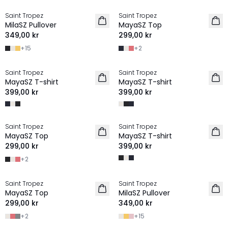
Saint Tropez
Saint Tropez
2 FOR 600 SEK
2 for 550 SEK
MilaSZ Pullover
MayaSZ Top
349,00 kr
299,00 kr
+
15
+
2
Saint Tropez
Saint Tropez
2 FOR 600 SEK
2 FOR 600 SEK
MayaSZ T-shirt
MayaSZ T-shirt
399,00 kr
399,00 kr
Saint Tropez
Saint Tropez
2 for 550 SEK
2 FOR 600 SEK
MayaSZ Top
MayaSZ T-shirt
299,00 kr
399,00 kr
+
2
Saint Tropez
Saint Tropez
2 for 550 SEK
2 FOR 600 SEK
MayaSZ Top
MilaSZ Pullover
299,00 kr
349,00 kr
+
2
+
15