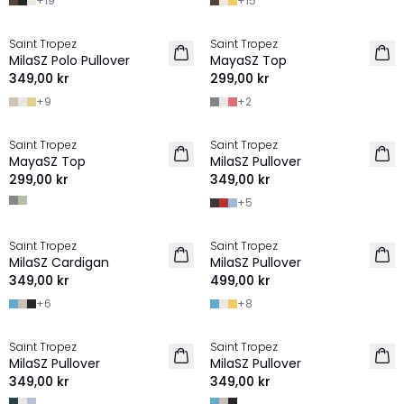
+
19
+
15
Saint Tropez
Saint Tropez
2 FOR 600 SEK
2 for 550 SEK
MilaSZ Polo Pullover
MayaSZ Top
NYHET
349,00 kr
299,00 kr
+
9
+
2
Saint Tropez
Saint Tropez
2 for 550 SEK
2 FOR 600 SEK
MayaSZ Top
MilaSZ Pullover
299,00 kr
349,00 kr
+
5
Saint Tropez
Saint Tropez
2 FOR 600 SEK
2 FOR 600 SEK
MilaSZ Cardigan
MilaSZ Pullover
349,00 kr
499,00 kr
+
6
+
8
Saint Tropez
Saint Tropez
2 FOR 600 SEK
2 FOR 600 SEK
MilaSZ Pullover
MilaSZ Pullover
349,00 kr
349,00 kr