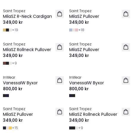
Saint Tropez
Saint Tropez
2 FOR 600 SEK
2 FOR 600 SEK
MilaSZ R-Neck Cardigan
MilaSZ Pullover
349,00 kr
349,00 kr
+
19
+
18
Saint Tropez
Saint Tropez
2 FOR 600 SEK
2 FOR 600 SEK
MilaSZ Rollneck Pullover
MilaSZ Pullover
349,00 kr
349,00 kr
+
9
InWear
InWear
2 for 1300 SEK
2 for 1300 SEK
VanessaIW Byxor
VanessaIW Byxor
800,00 kr
800,00 kr
Saint Tropez
Saint Tropez
2 FOR 600 SEK
2 FOR 600 SEK
MilaSZ Pullover
MilaSZ Rollneck Pullover
349,00 kr
349,00 kr
+
15
+
9