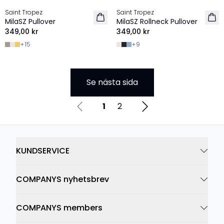
Saint Tropez
Saint Tropez
2 FOR 600 SEK
2 FOR 600 SEK
MilaSZ Pullover
MilaSZ Rollneck Pullover
349,00 kr
349,00 kr
+
15
+
9
Se nästa sida
1
2
KUNDSERVICE
COMPANYS nyhetsbrev
COMPANYS members