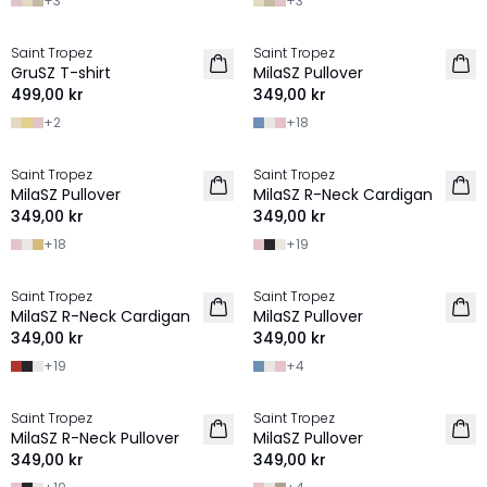
+
3
+
3
Saint Tropez
Saint Tropez
2 for 550 SEK
2 FOR 600 SEK
GruSZ T-shirt
MilaSZ Pullover
499,00 kr
349,00 kr
+
2
+
18
Saint Tropez
Saint Tropez
2 FOR 600 SEK
2 FOR 600 SEK
MilaSZ Pullover
MilaSZ R-Neck Cardigan
349,00 kr
349,00 kr
+
18
+
19
Saint Tropez
Saint Tropez
2 FOR 600 SEK
2 FOR 600 SEK
MilaSZ R-Neck Cardigan
MilaSZ Pullover
349,00 kr
349,00 kr
+
19
+
4
Saint Tropez
Saint Tropez
2 FOR 600 SEK
2 FOR 600 SEK
MilaSZ R-Neck Pullover
MilaSZ Pullover
349,00 kr
349,00 kr