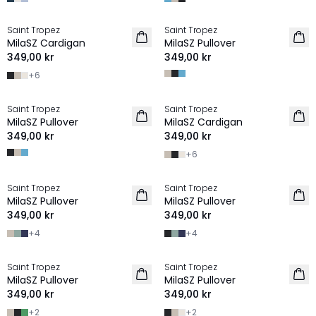
Saint Tropez
Saint Tropez
2 FOR 600 SEK
2 FOR 600 SEK
MilaSZ Cardigan
MilaSZ Pullover
NYHET
349,00 kr
349,00 kr
+
6
Saint Tropez
Saint Tropez
2 FOR 600 SEK
2 FOR 600 SEK
MilaSZ Pullover
MilaSZ Cardigan
349,00 kr
349,00 kr
+
6
Saint Tropez
Saint Tropez
2 FOR 600 SEK
2 FOR 600 SEK
MilaSZ Pullover
MilaSZ Pullover
349,00 kr
349,00 kr
+
4
+
4
Saint Tropez
Saint Tropez
2 FOR 600 SEK
2 FOR 600 SEK
MilaSZ Pullover
MilaSZ Pullover
349,00 kr
349,00 kr
+
2
+
2