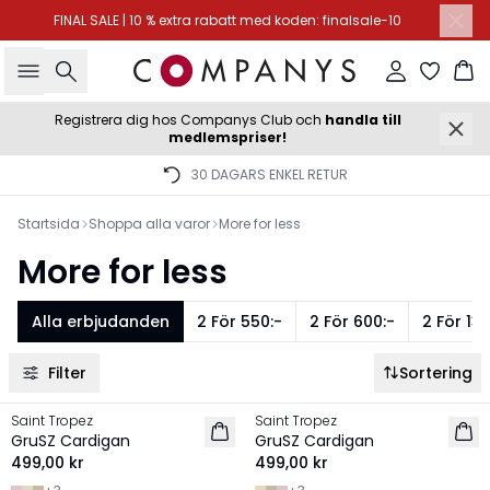
FINAL SALE | 10 % extra rabatt med koden: finalsale-10
Sök
Logga in
Ko
Registrera dig hos Companys Club och
handla till
medlemspriser!
30 DAGARS ENKEL RETUR
Startsida
Shoppa alla varor
More for less
More for less
Alla erbjudanden
2 För 550:-
2 För 600:-
2 För 13
Filter
Sortering
Saint Tropez
Saint Tropez
2 for 550 SEK
2 for 550 SEK
GruSZ Cardigan
GruSZ Cardigan
499,00 kr
499,00 kr