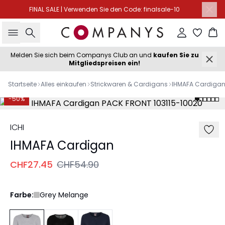
FINAL SALE | Verwenden Sie den Code: finalsale-10
Suche
Einloggen
Wa
Melden Sie sich beim Companys Club an und
kaufen Sie zu
Mitgliedspreisen ein!
Startseite
Alles einkaufen
Strickwaren & Cardigans
IHMAFA Cardiga
-50%
ICHI
IHMAFA Cardigan
CHF27.45
CHF54.90
Farbe:
Grey Melange