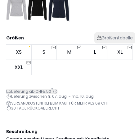
Größen
Größentabelle
XS
S
M
L
XL
XXL
*
Lieferung ab CHF5.50
Lieferung zwischen fr. 07. aug. - mo. 10. aug.
VERSANDKOSTENFREI BEIM KAUF FÜR MEHR ALS 69 CHF
30 TAGE RÜCKGABERECHT
Beschreibung
Gerade geschnittener Cardigan mit Knopfleiste,