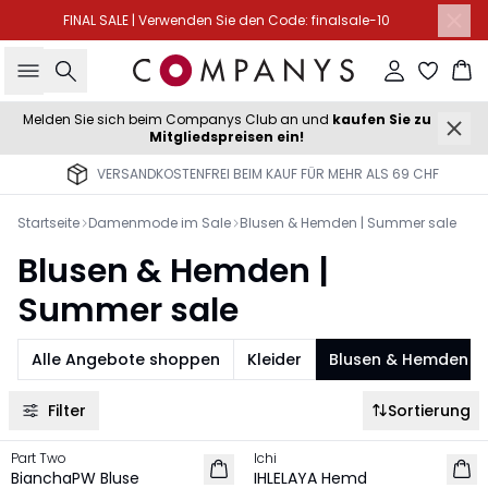
FINAL SALE | Verwenden Sie den Code: finalsale-10
Suche
Einloggen
Wa
Melden Sie sich beim Companys Club an und
kaufen Sie zu
Mitgliedspreisen ein!
VERSANDKOSTENFREI BEIM KAUF FÜR MEHR ALS 69 CHF
Startseite
Damenmode im Sale
Blusen & Hemden | Summer sale
Blusen & Hemden |
Summer sale
Alle Angebote shoppen
Kleider
Blusen & Hemden
Filter
Sortierung
-40%
-30%
Part Two
Ichi
BianchaPW Bluse
IHLELAYA Hemd