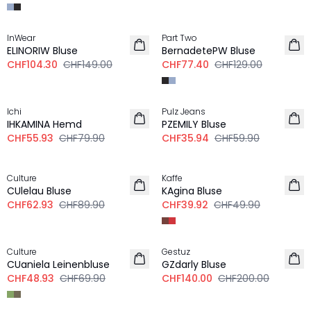
-30%
-40%
InWear
Part Two
LEINEN
ELINORIW Bluse
BernadetePW Bluse
CHF104.30
CHF149.00
CHF77.40
CHF129.00
-30%
-40%
Ichi
Pulz Jeans
IHKAMINA Hemd
PZEMILY Bluse
CHF55.93
CHF79.90
CHF35.94
CHF59.90
-30%
-20%
Culture
Kaffe
CUlelau Bluse
KAgina Bluse
CHF62.93
CHF89.90
CHF39.92
CHF49.90
-30%
-30%
Culture
Gestuz
LEINEN
CUaniela Leinenbluse
GZdarly Bluse
CHF48.93
CHF69.90
CHF140.00
CHF200.00
-30%
-30%