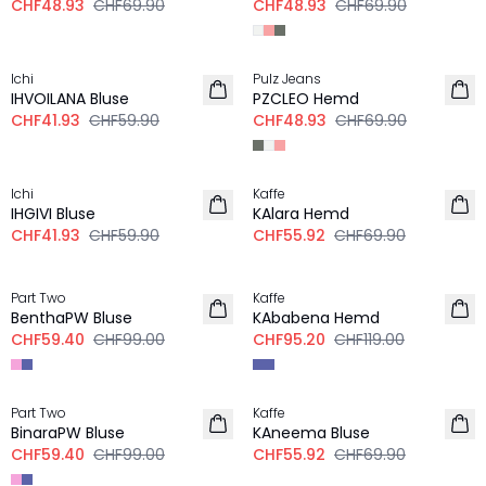
CHF48.93
CHF69.90
CHF48.93
CHF69.90
-30%
-30%
Ichi
Pulz Jeans
IHVOILANA Bluse
PZCLEO Hemd
CHF41.93
CHF59.90
CHF48.93
CHF69.90
-30%
-20%
Ichi
Kaffe
IHGIVI Bluse
KAlara Hemd
CHF41.93
CHF59.90
CHF55.92
CHF69.90
-40%
-20%
Part Two
Kaffe
LEINEN
BenthaPW Bluse
KAbabena Hemd
CHF59.40
CHF99.00
CHF95.20
CHF119.00
-40%
-20%
Part Two
Kaffe
BinaraPW Bluse
KAneema Bluse
CHF59.40
CHF99.00
CHF55.92
CHF69.90