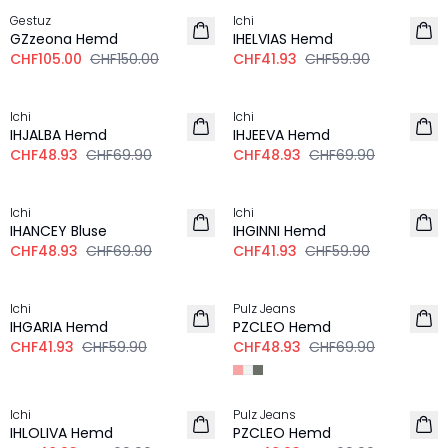
Gestuz
Ichi
LEINEN
GZzeona Hemd
IHELVIAS Hemd
CHF105.00
CHF150.00
CHF41.93
CHF59.90
-30%
-30%
Ichi
Ichi
IHJALBA Hemd
IHJEEVA Hemd
CHF48.93
CHF69.90
CHF48.93
CHF69.90
-30%
-30%
Ichi
Ichi
IHANCEY Bluse
IHGINNI Hemd
CHF48.93
CHF69.90
CHF41.93
CHF59.90
-30%
-30%
Ichi
Pulz Jeans
IHGARIA Hemd
PZCLEO Hemd
CHF41.93
CHF59.90
CHF48.93
CHF69.90
-30%
-30%
Ichi
Pulz Jeans
IHLOLIVA Hemd
PZCLEO Hemd