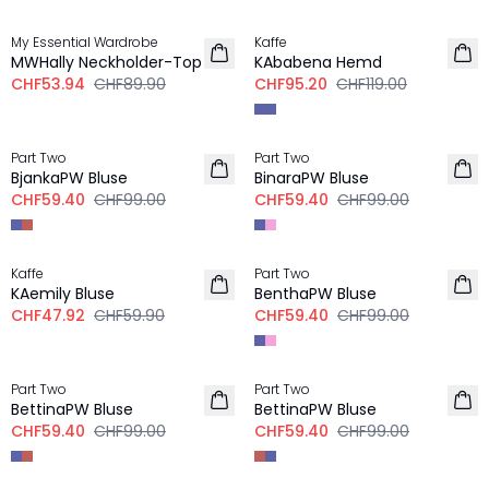
-40%
-20%
My Essential Wardrobe
Kaffe
MWHally Neckholder-Top
KAbabena Hemd
CHF53.94
CHF89.90
CHF95.20
CHF119.00
-40%
-40%
Part Two
Part Two
BjankaPW Bluse
BinaraPW Bluse
CHF59.40
CHF99.00
CHF59.40
CHF99.00
-20%
-40%
Kaffe
Part Two
LEINEN
KAemily Bluse
BenthaPW Bluse
CHF47.92
CHF59.90
CHF59.40
CHF99.00
-40%
-40%
Part Two
Part Two
LEINEN
LEINEN
BettinaPW Bluse
BettinaPW Bluse
CHF59.40
CHF99.00
CHF59.40
CHF99.00
-20%
-20%