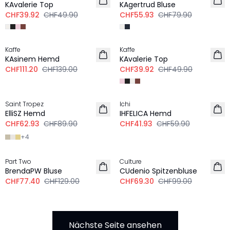
KAvalerie Top
KAgertrud Bluse
CHF39.92
CHF49.90
CHF55.93
CHF79.90
-20%
-20%
Kaffe
Kaffe
KAsinem Hemd
KAvalerie Top
CHF111.20
CHF139.00
CHF39.92
CHF49.90
-30%
-30%
Saint Tropez
Ichi
LEINEN
ElliSZ Hemd
IHFELICA Hemd
CHF62.93
CHF89.90
CHF41.93
CHF59.90
+
4
-40%
-30%
Part Two
Culture
LEINEN
BrendaPW Bluse
CUdenio Spitzenbluse
CHF77.40
CHF129.00
CHF69.30
CHF99.00
Nächste Seite ansehen