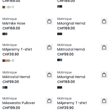
CHF169.00
CHF169.00
+
11
Matinique
Matinique
NEU
NEU
MAmike Hose
MAorignal Hemd
CHF169.00
CHF169.00
Matinique
Matinique
2 für 60 CHF
2 für 190 CHF
MAjeremy T-shirt
MAtrostol Hemd
NEU
NEU
CHF39.90
CHF99.00
+
8
Matinique
Matinique
2 für 190 CHF
NEU
MAtrostol Hemd
MAorignal Hemd
NEU
CHF99.00
CHF169.00
Matinique
Matinique
NEU
2 für 60 CHF
MAsweatio Pullover
MAjeremy T-shirt
NEU
CHF199.00
CHF39.90