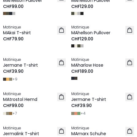
MAhellson Pullover
MAhellson Pullover
NEU
CHF99.00
CHF129.00
Matinique
Matinique
NEU
NEU
MAkai T-shirt
MAhellson Pullover
CHF79.90
CHF129.00
Matinique
Matinique
2 für 60 CHF
NEU
Jermane T-shirt
MAharlow Hose
NEU
CHF39.90
CHF189.00
+
9
Matinique
Matinique
2 für 190 CHF
2 für 60 CHF
MAtrostol Hemd
Jermane T-shirt
NEU
NEU
CHF99.00
CHF39.90
+
7
+
4
Matinique
Matinique
2 für 60 CHF
NEU
Jermalink T-shirt
MAmarx Schuhe
NEU