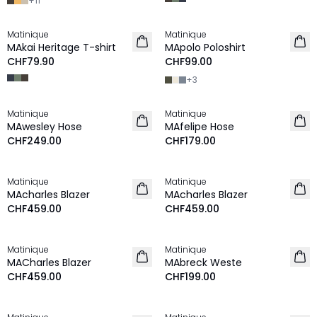
+
11
Matinique
Matinique
NEU
NEU
MAkai Heritage T-shirt
MApolo Poloshirt
CHF79.90
CHF99.00
+
3
Matinique
Matinique
NEU
NEU
MAwesley Hose
MAfelipe Hose
CHF249.00
CHF179.00
Matinique
Matinique
NEU
NEU
MAcharles Blazer
MAcharles Blazer
CHF459.00
CHF459.00
Matinique
Matinique
NEU
NEU
MACharles Blazer
MAbreck Weste
CHF459.00
CHF199.00