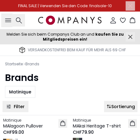
FINAL SALE | Verwenden Sie den Code: finalsale-10
Suche
Einloggen
Wa
Melden Sie sich beim Companys Club an und
kaufen Sie zu
Mitgliedspreisen ein!
VERSANDKOSTENFREI BEIM KAUF FÜR MEHR ALS 69 CHF
Startseite
Brands
Brands
Matinique
Filter
Sortierung
Matinique
Matinique
NEU
NEU
MAlagoon Pullover
MAkai Heritage T-shirt
CHF99.00
CHF79.90