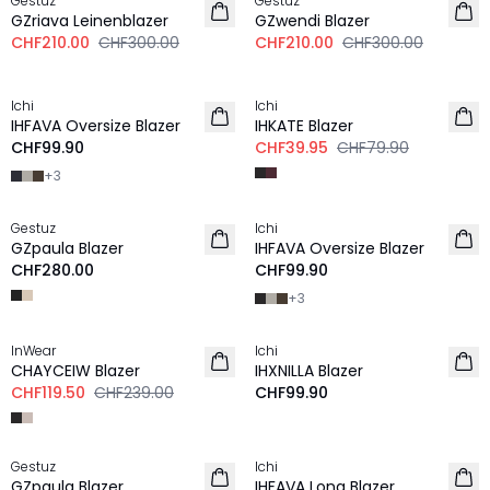
Gestuz
Gestuz
LEINEN
GZriava Leinenblazer
GZwendi Blazer
CHF210.00
CHF300.00
CHF210.00
CHF300.00
-50%
Ichi
Ichi
NEU
IHFAVA Oversize Blazer
IHKATE Blazer
CHF99.90
CHF39.95
CHF79.90
+
3
Gestuz
Ichi
NEU
NEU
GZpaula Blazer
IHFAVA Oversize Blazer
CHF280.00
CHF99.90
+
3
-50%
InWear
Ichi
NEU
CHAYCEIW Blazer
IHXNILLA Blazer
CHF119.50
CHF239.00
CHF99.90
Gestuz
Ichi
NEU
NEU
GZpaula Blazer
IHFAVA Long Blazer