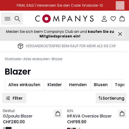
FINAL SALE | Verwenden Sie den Code: finalsale-10
Suche
Einloggen
Wa
Melden Sie sich beim Companys Club an und
kaufen Sie zu
Mitgliedspreisen ein!
VERSANDKOSTENFREI BEIM KAUF FÜR MEHR ALS 69 CHF
Startseite
Alles einkaufen
Blazer
Blazer
Alles einkaufen
Kleider
Hemden
Blusen
Tops &
Filter
Sortierung
Gestuz
Ichi
NEU
NEU
GZpaula Blazer
IHFAVA Oversize Blazer
CHF280.00
CHF99.90