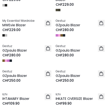
CHF229.00
My Essential Wardrobe
Gestuz
NEU
NEU
MWEvie Blazer
GZpaula Blazer
CHF229.00
CHF280.00
Gestuz
Gestuz
NEU
NEU
GZpaula Blazer
GZpaula Blazer
CHF280.00
CHF280.00
Gestuz
Gestuz
NEU
NEU
GZpaula Blazer
GZpaula Blazer
CHF250.00
CHF250.00
Ichi
Ichi
NEU
IHTAMARY Blazer
IHKATE OVERSIZE Blazer
CHF109.90
CHF99.90