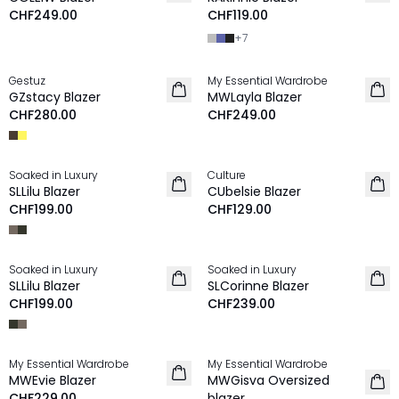
CHF249.00
CHF119.00
+
7
Gestuz
My Essential Wardrobe
NEU
NEU
GZstacy Blazer
MWLayla Blazer
CHF280.00
CHF249.00
Soaked in Luxury
Culture
NEU
NEU
SLLilu Blazer
CUbelsie Blazer
CHF199.00
CHF129.00
Soaked in Luxury
Soaked in Luxury
NEU
NEU
SLLilu Blazer
SLCorinne Blazer
CHF199.00
CHF239.00
My Essential Wardrobe
My Essential Wardrobe
NEU
NEU
MWEvie Blazer
MWGisva Oversized
CHF229.00
blazer