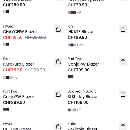
CHF280.00
CHF79.90
+
3
-50%
InWear
Ichi
CHAYCEIW Blazer
IHKATE Blazer
CHF119.50
CHF239.00
CHF69.90
+
22
-30%
Kaffe
Part Two
NEU
KAsakura Blazer
ConjaPW Blazer
CHF76.30
CHF109.00
CHF299.00
+
10
Part Two
Soaked in Luxury
NEU
NEU
ConjaPW Blazer
SLShirley Blazer
CHF299.00
CHF169.00
+
7
InWear
Kaffe
NEU
NEU
COLEIW Blazer
KAKinnie Blazer