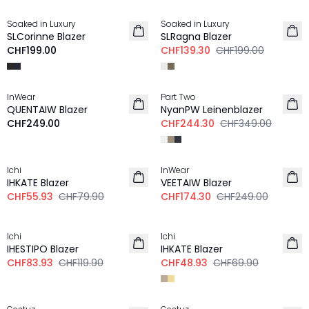
Soaked in Luxury
Soaked in Luxury
LEINEN
SLCorinne Blazer
SLRagna Blazer
CHF199.00
CHF139.30
CHF199.00
-30%
InWear
Part Two
NEU
LEINEN
QUENTAIW Blazer
NyanPW Leinenblazer
CHF249.00
CHF244.30
CHF349.00
-30%
-30%
Ichi
InWear
LEINEN
IHKATE Blazer
VEETAIW Blazer
CHF55.93
CHF79.90
CHF174.30
CHF249.00
-30%
-30%
Ichi
Ichi
IHESTIPO Blazer
IHKATE Blazer
CHF83.93
CHF119.90
CHF48.93
CHF69.90
-30%
-30%