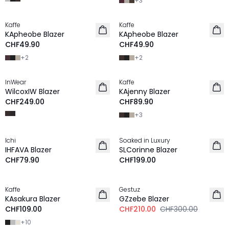
+
3
Kaffe
Kaffe
NEU
NEU
KApheobe Blazer
KApheobe Blazer
CHF49.90
CHF49.90
+
2
+
2
InWear
Kaffe
NEU
NEU
WilcoxIW Blazer
KAjenny Blazer
CHF249.00
CHF89.90
+
3
Ichi
Soaked in Luxury
NEU
NEU
IHFAVA Blazer
SLCorinne Blazer
CHF79.90
CHF199.00
-30%
Kaffe
Gestuz
NEU
KAsakura Blazer
GZzebe Blazer
CHF109.00
CHF210.00
CHF300.00
+
10
-30%