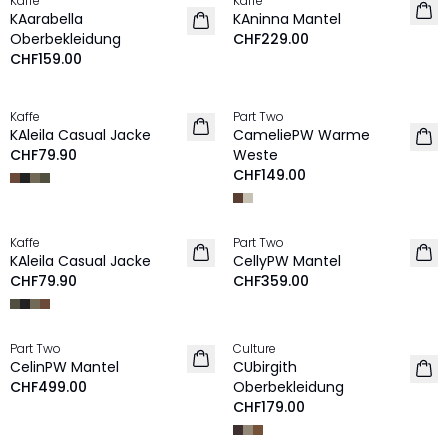
Kaffe
Kaffe
NEU
NEU
KAarabella
KAninna Mantel
Oberbekleidung
CHF229.00
CHF159.00
Kaffe
Part Two
NEU
NEU
KAleila Casual Jacke
CameliePW Warme
CHF79.90
Weste
CHF149.00
Kaffe
Part Two
NEU
NEU
KAleila Casual Jacke
CellyPW Mantel
CHF79.90
CHF359.00
Part Two
Culture
NEU
NEU
CelinPW Mantel
CUbirgith
CHF499.00
Oberbekleidung
CHF179.00