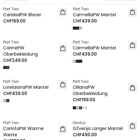
Part Two
Part Two
NEU
NEU
CaridadPW Blazer
CarmellaPW Mantel
CHF169.00
CHF439.00
Part Two
Part Two
NEU
NEU
CarinePW
CarmellaPW Mantel
Oberbekleidung
CHF439.00
CHF249.00
Part Two
Part Two
NEU
NEU
LorelaianaPW Mantel
OlilanaPW
CHF439.00
Oberbekleidung
CHF199.00
+
2
Part Two
Gestuz
NEU
NEU
CarlotaPW Warme
GZvenja Langer Mantel
Weste
CHF490.00