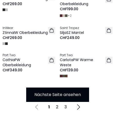
CHF269.00
Oberbekleidung
CHF199.00
+
2
InWear
Saint Tropez
NEU
NEU
ZtinnaIW Oberbekleidung
SiljaSZ Mantel
CHF269.00
CHF249.00
Part Two
Part Two
NEU
NEU
CathiaPW
CarlotaPW Warme
Oberbekleidung
Weste
CHF349.00
CHF139.00
Nächste Seite ansehen
1
2
3