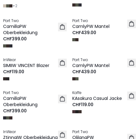
+
2
Part Two
Part Two
NEU
NEU
CamillaPW
CamlyPW Mantel
Oberbekleidung
CHF439.00
CHF399.00
InWear
Part Two
NEU
NEU
SIMIIW VINCENT Blazer
CamlyPW Mantel
CHF119.00
CHF439.00
Part Two
Kaffe
NEU
NEU
CamillaPW
KAsakura Casual Jacke
Oberbekleidung
CHF119.00
CHF399.00
InWear
Part Two
NEU
NEU
ZtinnaIW Oberbekleidung
OlilanaPW