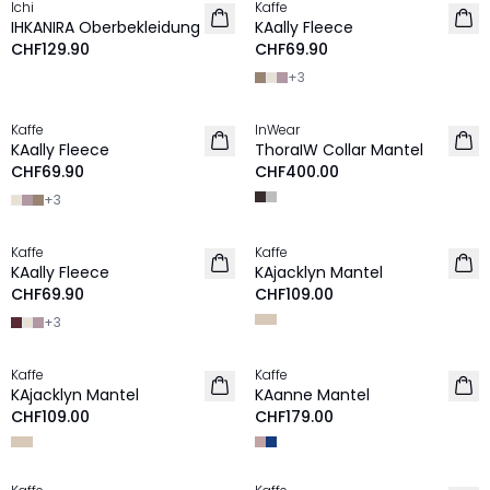
Ichi
Kaffe
NEU
NEU
IHKANIRA Oberbekleidung
KAally Fleece
CHF129.90
CHF69.90
+
3
Kaffe
InWear
NEU
NEU
KAally Fleece
ThoraIW Collar Mantel
CHF69.90
CHF400.00
+
3
Kaffe
Kaffe
NEU
NEU
KAally Fleece
KAjacklyn Mantel
CHF69.90
CHF109.00
+
3
Kaffe
Kaffe
NEU
NEU
KAjacklyn Mantel
KAanne Mantel
CHF109.00
CHF179.00