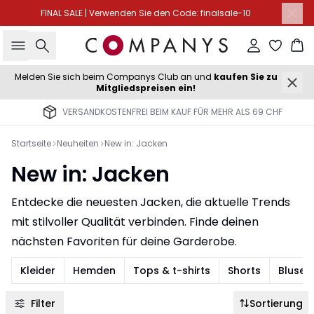
FINAL SALE | Verwenden Sie den Code: finalsale-10
Suche
Einloggen
Wa
Melden Sie sich beim Companys Club an und
kaufen Sie zu
Mitgliedspreisen ein!
VERSANDKOSTENFREI BEIM KAUF FÜR MEHR ALS 69 CHF
Startseite
Neuheiten
New in: Jacken
New in: Jacken
Entdecke die neuesten Jacken, die aktuelle Trends
mit stilvoller Qualität verbinden. Finde deinen
nächsten Favoriten für deine Garderobe.
Kleider
Hemden
Tops & t-shirts
Shorts
Blusen
Filter
Sortierung