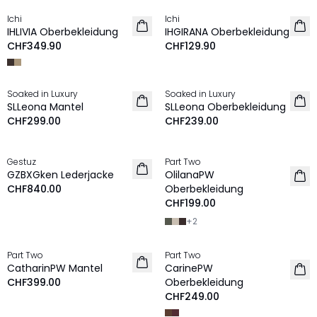
Ichi
Ichi
NEU
NEU
IHLIVIA Oberbekleidung
IHGIRANA Oberbekleidung
CHF349.90
CHF129.90
Soaked in Luxury
Soaked in Luxury
NEU
NEU
SLLeona Mantel
SLLeona Oberbekleidung
CHF299.00
CHF239.00
Gestuz
Part Two
NEU
NEU
GZBXGken Lederjacke
OlilanaPW
CHF840.00
Oberbekleidung
CHF199.00
+
2
Part Two
Part Two
NEU
NEU
CatharinPW Mantel
CarinePW
CHF399.00
Oberbekleidung
CHF249.00