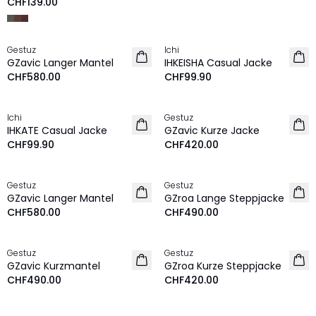
CHF139.00
Gestuz
Ichi
NEU
NEU
GZavic Langer Mantel
IHKEISHA Casual Jacke
CHF580.00
CHF99.90
Ichi
Gestuz
NEU
NEU
IHKATE Casual Jacke
GZavic Kurze Jacke
CHF99.90
CHF420.00
Gestuz
Gestuz
NEU
NEU
GZavic Langer Mantel
GZroa Lange Steppjacke
CHF580.00
CHF490.00
Gestuz
Gestuz
NEU
NEU
GZavic Kurzmantel
GZroa Kurze Steppjacke
CHF490.00
CHF420.00