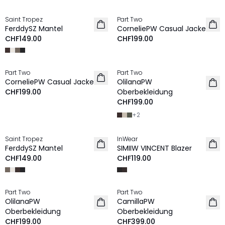
Saint Tropez
Part Two
NEU
NEU
FerddySZ Mantel
CorneliePW Casual Jacke
CHF149.00
CHF199.00
Part Two
Part Two
NEU
NEU
CorneliePW Casual Jacke
OlilanaPW
CHF199.00
Oberbekleidung
CHF199.00
+
2
Saint Tropez
InWear
NEU
NEU
FerddySZ Mantel
SIMIIW VINCENT Blazer
CHF149.00
CHF119.00
Part Two
Part Two
NEU
NEU
OlilanaPW
CamillaPW
Oberbekleidung
Oberbekleidung
CHF199.00
CHF399.00