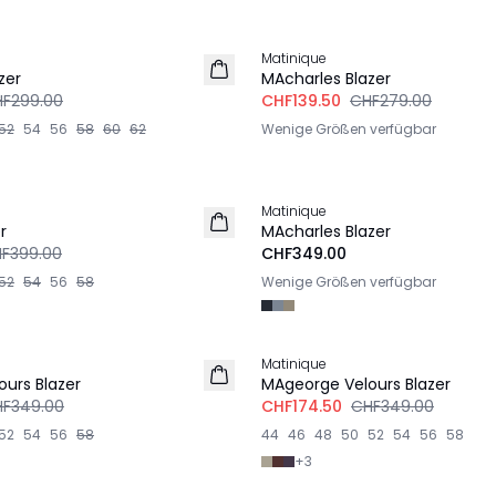
-50%
Matinique
zer
MAcharles Blazer
F299.00
CHF139.50
CHF279.00
52
54
56
58
60
62
Wenige Größen verfügbar
Matinique
r
MAcharles Blazer
F399.00
CHF349.00
52
54
56
58
Wenige Größen verfügbar
-50%
Matinique
urs Blazer
MAgeorge Velours Blazer
F349.00
CHF174.50
CHF349.00
52
54
56
58
44
46
48
50
52
54
56
58
+
3