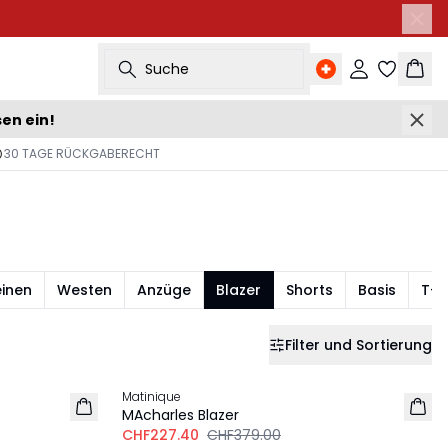
Suche
Einloggen
Ware
sen ein!
30 TAGE RÜCKGABERECHT
einen
Westen
Anzüge
Blazer
Shorts
Basis
T-s
Filter und Sortierung
-40%
Matinique
LEINEN
MAcharles Blazer
CHF227.40
CHF379.00