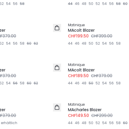
52
54
56
58
44
46
48
50
52
54
56
58
60
-50%
Matinique
zer
MAcolt Blazer
F379.00
CHF199.50
CHF399.00
52
54
56
58
60
62
44
46
48
50
52
54
56
58
-50%
Matinique
LEINEN
zer
MAcolt Blazer
F379.00
CHF189.50
CHF379.00
52
54
56
58
60
62
44
46
48
50
52
54
56
58
-50%
Matinique
zer
MAcharles Blazer
F379.00
CHF149.50
CHF299.00
 erhältlich
44
46
48
50
52
54
56
58
60