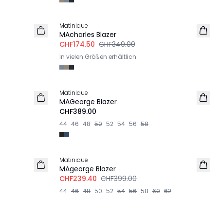
-50%
Matinique
MAcharles Blazer
CHF174.50
CHF349.00
In vielen Größen erhältlich
Matinique
MAGeorge Blazer
CHF389.00
44
46
48
50
52
54
56
58
-40%
Matinique
MAgeorge Blazer
CHF239.40
CHF399.00
44
46
48
50
52
54
56
58
60
62
-50%