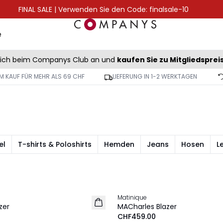
FINAL SALE | Verwenden Sie den Code: finalsale-10
e
sich beim Companys Club an und
kaufen Sie zu Mitgliedsprei
M KAUF FÜR MEHR ALS 69 CHF
LIEFERUNG IN 1-2 WERKTAGEN
el
T-shirts & Poloshirts
Hemden
Jeans
Hosen
L
Matinique
NEU
zer
MACharles Blazer
CHF459.00