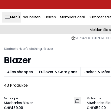
Menü
Neuheiten
Herren
Members deal
Summer sal
Melden Sie 
VERSANDKOSTENFREI BEI
Startseite
Men's clothing
Blazer
Blazer
Alles shoppen
Pullover & Cardigans
Jacken & Mänt
43 Produkte
Matinique
Matinique
NEU
NEU
MAcharles Blazer
MAcharles Bla
CHF459.00
CHF459.00