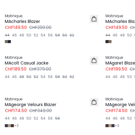
-50%
-50%
Matinique
Matinique
MAcharles Blazer
MAcharles Bla
CHF149.50
CHF299.00
CHF149.50
CH
44
46
48
50
52
54
56
58
60
62
44
46
48
50
-50%
-50%
Matinique
Matinique
LEINEN
MAcolt Casual Jacke
MAgaret Blaze
CHF189.50
CHF379.00
CHF199.50
CH
44
46
48
50
52
54
56
58
60
62
44
46
48
50
-50%
-50%
Matinique
Matinique
MAgeorge Velours Blazer
MAgeorge Velo
CHF174.50
CHF349.00
CHF174.50
CH
44
46
48
50
52
54
56
58
44
46
48
50
+
3
+
3