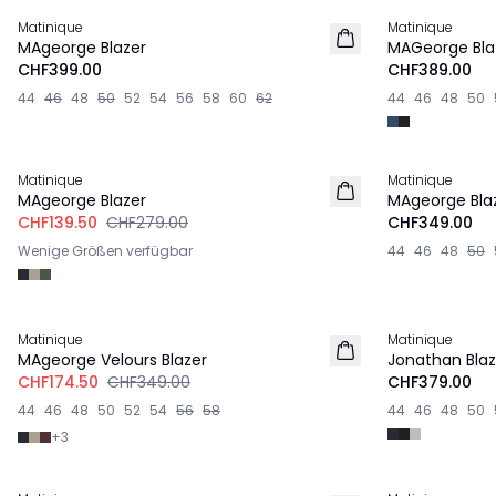
Matinique
Matinique
MAgeorge Blazer
MAGeorge Bla
CHF399.00
CHF389.00
44
46
48
50
52
54
56
58
60
62
44
46
48
50
-50%
Matinique
Matinique
MAgeorge Blazer
MAgeorge Bla
CHF139.50
CHF279.00
CHF349.00
Wenige Größen verfügbar
44
46
48
50
-50%
Matinique
Matinique
MAgeorge Velours Blazer
Jonathan Blaz
CHF174.50
CHF349.00
CHF379.00
44
46
48
50
52
54
56
58
44
46
48
50
+
3