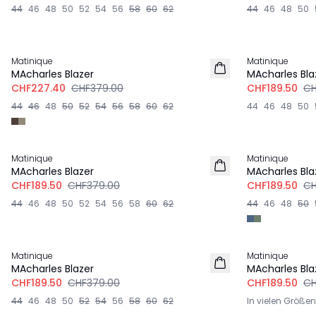
44
46
48
50
52
54
56
58
60
62
44
46
48
50
-40%
-50%
Matinique
Matinique
LEINEN
MAcharles Blazer
MAcharles Bla
CHF227.40
CHF379.00
CHF189.50
CH
44
46
48
50
52
54
56
58
60
62
44
46
48
50
-50%
-50%
Matinique
Matinique
MAcharles Blazer
MAcharles Bla
CHF189.50
CHF379.00
CHF189.50
CH
44
46
48
50
52
54
56
58
60
62
44
46
48
50
-50%
-50%
Matinique
Matinique
LEINEN
MAcharles Blazer
MAcharles Bla
CHF189.50
CHF379.00
CHF189.50
CH
44
46
48
50
52
54
56
58
60
62
In vielen Größen