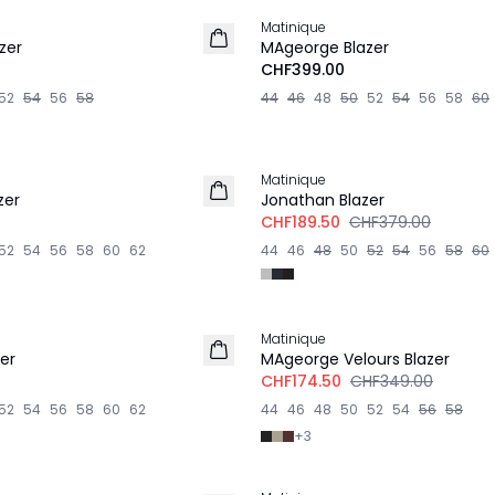
Matinique
zer
MAgeorge Blazer
CHF399.00
52
54
56
58
44
46
48
50
52
54
56
58
60
-50%
Matinique
zer
Jonathan Blazer
CHF189.50
CHF379.00
52
54
56
58
60
62
44
46
48
50
52
54
56
58
60
-50%
Matinique
er
MAgeorge Velours Blazer
CHF174.50
CHF349.00
52
54
56
58
60
62
44
46
48
50
52
54
56
58
+
3