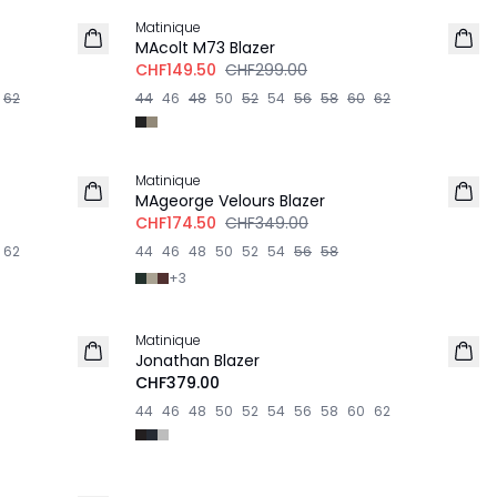
Matinique
MAcolt M73 Blazer
CHF149.50
CHF299.00
62
44
46
48
50
52
54
56
58
60
62
-50%
Matinique
MAgeorge Velours Blazer
CHF174.50
CHF349.00
62
44
46
48
50
52
54
56
58
+
3
Matinique
Jonathan Blazer
CHF379.00
44
46
48
50
52
54
56
58
60
62