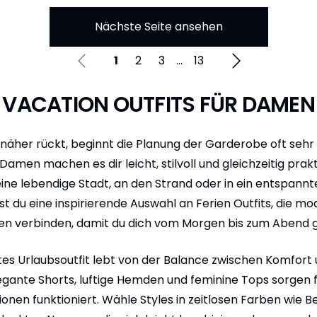
Nächste Seite ansehen
1
2
3
...
13
VACATION OUTFITS FÜR DAMEN
äher rückt, beginnt die Planung der Garderobe oft sehr f
 Damen machen es dir leicht, stilvoll und gleichzeitig prak
eine lebendige Stadt, an den Strand oder in ein entspannte
 du eine inspirierende Auswahl an Ferien Outfits, die m
ten verbinden, damit du dich vom Morgen bis zum Abend gu
tes Urlaubsoutfit lebt von der Balance zwischen Komfort un
gante Shorts, luftige Hemden und feminine Tops sorgen 
ationen funktioniert. Wähle Styles in zeitlosen Farben wie B