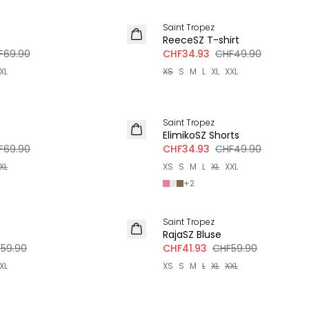
-30%
Saint Tropez
ReeceSZ T-shirt
F69.90
CHF34.93
CHF49.90
XL
XS
S
M
L
XL
XXL
-30%
Saint Tropez
ElimikoSZ Shorts
F69.90
CHF34.93
CHF49.90
XL
XS
S
M
L
XL
XXL
+
2
-30%
Saint Tropez
RajaSZ Bluse
59.90
CHF41.93
CHF59.90
XL
XS
S
M
L
XL
XXL