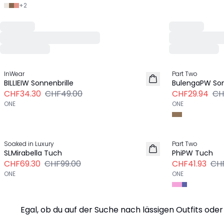
+
2
Previous slide
-30%
-40%
InWear
Part Two
BILLIEIW Sonnenbrille
BulengaPW Son
CHF34.30
CHF49.00
CHF29.94
CH
ONE
ONE
Previous slide
-30%
-30%
Soaked in Luxury
Part Two
SLMirabella Tuch
PhiPW Tuch
CHF69.30
CHF99.00
CHF41.93
CH
ONE
ONE
Egal, ob du auf der Suche nach lässigen Outfits ode