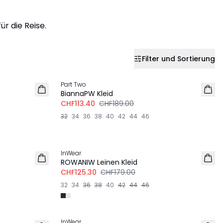
r die Reise.
Filter und Sortierung
-40%
Part Two
BiannaPW Kleid
CHF113.40
CHF189.00
32
34
36
38
40
42
44
46
-30%
InWear
LEINEN
ROWANIW Leinen Kleid
CHF125.30
CHF179.00
32
34
36
38
40
42
44
46
-30%
InWear