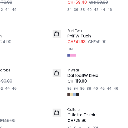
F79.90
CHF59.40
CHF99.00
42
44
46
34
36
38
40
42
44
46
-30%
Part Two
h
PhiPW Tuch
24.90
CHF41.93
CHF59.90
ONE
rdrobe
InWear
DaffodilIW Kleid
F99.00
CHF119.00
42
44
46
32
34
36
38
40
42
44
46
Culture
CUletta T-shirt
F149.00
CHF29.90
XL
XS
S
M
L
XL
XXL