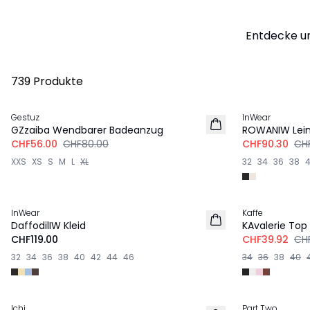
Entdecke un
739 Produkte
-30%
-30%
Gestuz
InWear
LEINEN
GZzaiba Wendbarer Badeanzug
ROWANIW Lein
CHF56.00
CHF80.00
CHF90.30
CHF
XXS
XS
S
M
L
XL
32
34
36
38
-20%
InWear
Kaffe
DaffodilIW Kleid
KAvalerie Top
CHF119.00
CHF39.92
CH
32
34
36
38
40
42
44
46
34
36
38
40
-40%
-40%
Ichi
Part Two