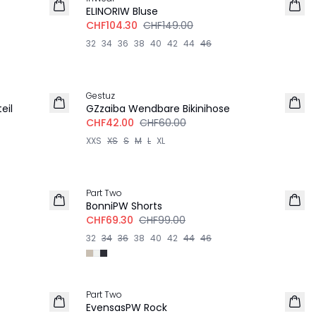
LEINEN
ELINORIW Bluse
CHF104.30
CHF149.00
32
34
36
38
40
42
44
46
-30%
Gestuz
eil
GZzaiba Wendbare Bikinihose
CHF42.00
CHF60.00
XXS
XS
S
M
L
XL
-30%
Part Two
BonniPW Shorts
CHF69.30
CHF99.00
32
34
36
38
40
42
44
46
-30%
Part Two
EvensasPW Rock