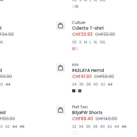
-30%
Culture
t
CUletta T-shirt
F34.90
CHF20.93
CHF29.90
XL
XS
S
M
L
XL
XXL
-30%
Ichi
d
IHLELAYA Hemd
59.90
CHF41.93
CHF59.90
42
44
34
36
38
40
42
44
-40%
Part Two
eid
BitjaPW Shorts
F199.00
CHF89.40
CHF149.00
40
42
44
46
32
34
36
38
40
42
44
46