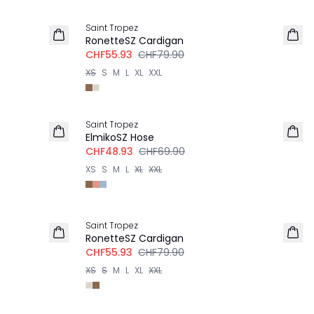
-30%
Saint Tropez
RonetteSZ Cardigan
CHF55.93
CHF79.90
XS
S
M
L
XL
XXL
-30%
Saint Tropez
ElmikoSZ Hose
CHF48.93
CHF69.90
XS
S
M
L
XL
XXL
-30%
Saint Tropez
RonetteSZ Cardigan
CHF55.93
CHF79.90
XS
S
M
L
XL
XXL