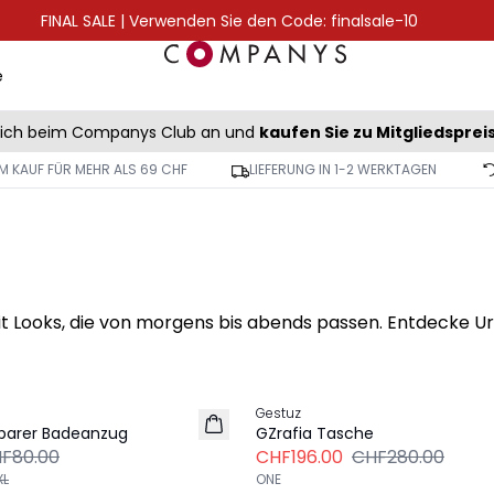
FINAL SALE | Verwenden Sie den Code: finalsale-10
e
sich beim Companys Club an und
kaufen Sie zu Mitgliedsprei
M KAUF FÜR MEHR ALS 69 CHF
LIEFERUNG IN 1-2 WERKTAGEN
mit Looks, die von morgens bis abends passen. Entdecke Ur
-30%
Gestuz
barer Badeanzug
GZrafia Tasche
F80.00
CHF196.00
CHF280.00
XL
ONE