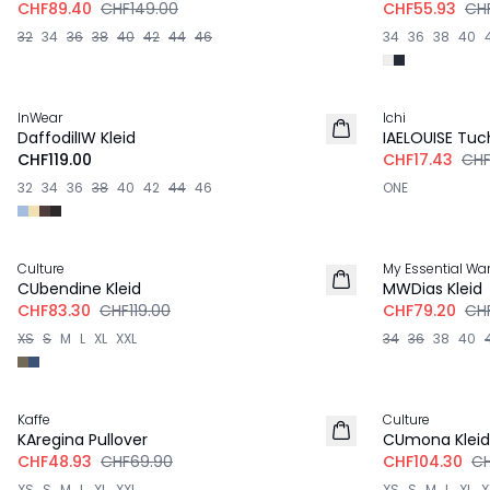
CHF89.40
CHF149.00
CHF55.93
CH
32
34
36
38
40
42
44
46
34
36
38
40
-30%
InWear
Ichi
DaffodilIW Kleid
IAELOUISE Tuc
CHF119.00
CHF17.43
CHF
32
34
36
38
40
42
44
46
ONE
-30%
-20%
Culture
My Essential Wa
LEINEN
CUbendine Kleid
MWDias Kleid
CHF83.30
CHF119.00
CHF79.20
CH
XS
S
M
L
XL
XXL
34
36
38
40
-30%
-30%
Kaffe
Culture
KAregina Pullover
CUmona Kleid
CHF48.93
CHF69.90
CHF104.30
CH
XS
S
M
L
XL
XXL
XS
S
M
L
XL
X