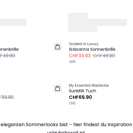
Explore more
Explore more
-30%
Soaked in Luxury
nenbrille
SLNoanna Sonnenbrille
F49.90
CHF34.93
CHF49.90
ONE
Explore more
My Essential Wardrobe
SunMW Tuch
F59.90
CHF69.90
ONE
r eleganten Sommerlooks bist – hier findest du Inspiratio
urlaubsbereit ist.