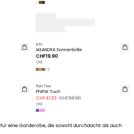
Next 
Ichi
IASANDRA Sonnenbrille
CHF19.90
ONE
+
2
Next 
-30%
Part Two
PhiPW Tuch
CHF41.93
CHF59.90
ONE
n für eine Garderobe, die sowohl durchdacht als auch