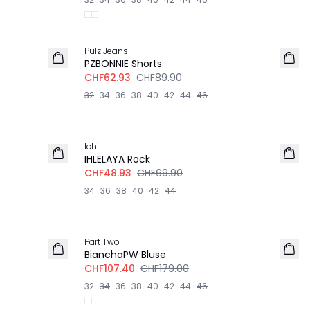
-30%
Pulz Jeans
PZBONNIE Shorts
CHF62.93
CHF89.90
32
34
36
38
40
42
44
46
-30%
Ichi
IHLELAYA Rock
CHF48.93
CHF69.90
34
36
38
40
42
44
-40%
Part Two
BianchaPW Bluse
CHF107.40
CHF179.00
32
34
36
38
40
42
44
46