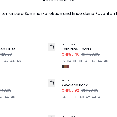
ten unsere Sommerkollektion und finde deine Favoriten fü
-40%
Part Two
LEINEN
en Bluse
BerniaPW Shorts
129.00
CHF95.40
CHF159.00
40
42
44
46
32
34
36
38
40
42
44
46
-20%
Kaffe
KAvalerie Rock
F49.90
CHF55.92
CHF69.90
42
44
46
34
36
38
40
42
44
46
-40%
Part Two