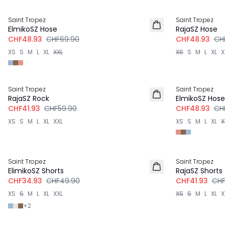
-30%
-30%
Saint Tropez
Saint Tropez
ElmikoSZ Hose
RajaSZ Hose
CHF48.93
CHF69.90
CHF48.93
CH
XS
S
M
L
XL
XXL
XS
S
M
L
XL
X
-30%
-30%
Saint Tropez
Saint Tropez
RajaSZ Rock
ElmikoSZ Hose
CHF41.93
CHF59.90
CHF48.93
CH
XS
S
M
L
XL
XXL
XS
S
M
L
XL
X
-30%
-30%
Saint Tropez
Saint Tropez
ElimikoSZ Shorts
RajaSZ Shorts
CHF34.93
CHF49.90
CHF41.93
CHF
XS
S
M
L
XL
XXL
XS
S
M
L
XL
X
+
2