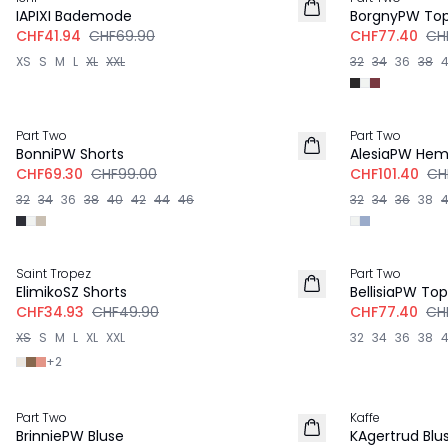
IAPIXI Bademode
BorgnyPW To
CHF41.94
CHF69.90
CHF77.40
CH
XS
S
M
L
XL
XXL
32
34
36
38
-30%
-40%
Part Two
Part Two
LEINEN
BonniPW Shorts
AlesiaPW He
CHF69.30
CHF99.00
CHF101.40
CH
32
34
36
38
40
42
44
46
32
34
36
38
-30%
-40%
Saint Tropez
Part Two
ElimikoSZ Shorts
BellisiaPW Top
CHF34.93
CHF49.90
CHF77.40
CH
XS
S
M
L
XL
XXL
32
34
36
38
+
2
-40%
-30%
Part Two
Kaffe
LEINEN
BrinniePW Bluse
KAgertrud Blu