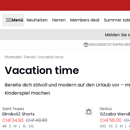
Menü
Neuheiten
Herren
Members deal
Summer sal
Melden Sie 
VERSANDKOSTENFREI BEI
Startseite
Trends
Vacation time
Vacation time
Bereite dich stilvoll und modern auf den Urlaub vor – 
Kinderspiel machen.
Previous slide
-30%
-30%
Saint Tropez
Gestuz
ElimikoSZ Shorts
GZzaiba Wend
CHF34.93
CHF49.90
CHF56.00
CH
XS
S
M
L
XL
XXL
XXS
XS
S
M
L