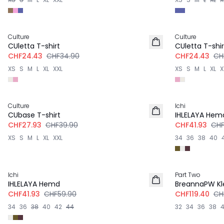
-30%
-30%
Culture
Culture
CUletta T-shirt
CUletta T-shir
CHF24.43
CHF34.90
CHF24.43
CH
XS
S
M
L
XL
XXL
XS
S
M
L
XL
X
-30%
-30%
Culture
Ichi
CUbase T-shirt
IHLELAYA Hem
CHF27.93
CHF39.90
CHF41.93
CHF
XS
S
M
L
XL
XXL
34
36
38
40
-30%
-40%
Ichi
Part Two
IHLELAYA Hemd
BreannaPW Kl
CHF41.93
CHF59.90
CHF119.40
CH
34
36
38
40
42
44
32
34
36
38