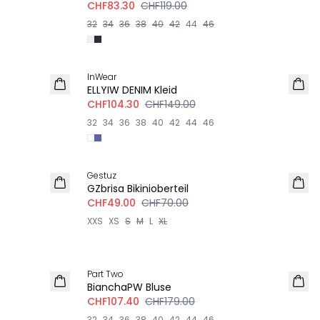
CHF83.30
CHF119.00
32
34
36
38
40
42
44
46
-30%
InWear
ELLYIW DENIM Kleid
CHF104.30
CHF149.00
32
34
36
38
40
42
44
46
-30%
Gestuz
GZbrisa Bikinioberteil
CHF49.00
CHF70.00
XXS
XS
S
M
L
XL
-40%
Part Two
BianchaPW Bluse
CHF107.40
CHF179.00
32
34
36
38
40
42
44
46