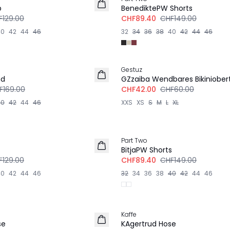
LEINEN
p
BenediktePW Shorts
F129.00
CHF89.40
CHF149.00
40
42
44
46
32
34
36
38
40
42
44
46
-30%
Gestuz
md
GZzaiba Wendbares Bikiniobert
F169.00
CHF42.00
CHF60.00
40
42
44
46
XXS
XS
S
M
L
XL
-40%
Part Two
BitjaPW Shorts
F129.00
CHF89.40
CHF149.00
40
42
44
46
32
34
36
38
40
42
44
46
-40%
Kaffe
se
KAgertrud Hose