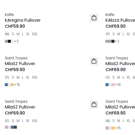
Kaffe
Kaffe
NEU
NEU
KAregina Pullover
KAlizza Pullove
CHF59.90
CHF69.90
XS
S
M
L
XL
XXL
XS
S
M
L
XL
X
+
3
+
2
Saint Tropez
Saint Tropez
NEU
NEU
MilaSZ Pullover
MilaSZ Pullove
CHF69.90
CHF69.90
XS
S
M
L
XL
XXL
XS
S
M
L
XL
X
+
15
+
18
Saint Tropez
Saint Tropez
NEU
NEU
MilaSZ Pullover
MilaSZ Pullove
CHF69.90
CHF69.90
XS
S
M
L
XL
XXL
XS
S
M
L
XL
X
+
15
-40%