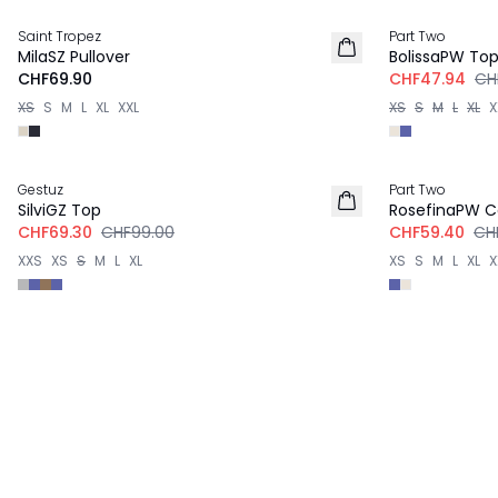
Saint Tropez
Part Two
NEU
MilaSZ Pullover
BolissaPW To
CHF69.90
CHF47.94
CH
XS
S
M
L
XL
XXL
XS
S
M
L
XL
X
-30%
-40%
Gestuz
Part Two
SilviGZ Top
RosefinaPW C
CHF69.30
CHF99.00
CHF59.40
CH
XXS
XS
S
M
L
XL
XS
S
M
L
XL
X