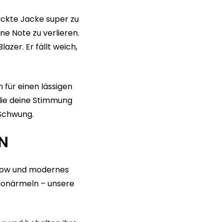
ickte Jacke super zu
ne Note zu verlieren.
azer. Er fällt weich,
 für einen lässigen
 die deine Stimmung
 Schwung.
EN
-how und modernes
llonärmeln – unsere