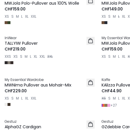
MWJola Polo-Pullover aus 100% Wolle
MWJola Pullov
CHF159.00
CHF149.00
XS
S
M
L
XL
XXL
XS
S
M
L
XL
X
InWear
My Essential Wa
NEU
NEU
TALLYIW Pullover
MWJola Pullov
CHF219.00
CHF159.00
XXS
XS
S
M
L
XL
XXL
3XL
XS
S
M
L
XL
X
My Essential Wardrobe
Kaffe
NEU
NEU
MWNima Pullover aus Mohair-Mix
KAlizza Pullove
CHF229.00
CHF44.90
XS
S
M
L
XL
XXL
XS
S
M
L
XL
X
+
27
Gestuz
Gestuz
NEU
NEU
AlphaGZ Cardigan
GZdebbie Car