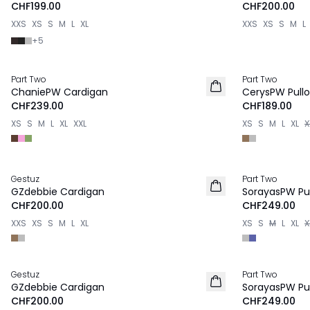
CHF199.00
CHF200.00
XXS
XS
S
M
L
XL
XXS
XS
S
M
L
+
5
Part Two
Part Two
NEU
NEU
ChaniePW Cardigan
CerysPW Pullo
CHF239.00
CHF189.00
XS
S
M
L
XL
XXL
XS
S
M
L
XL
X
Gestuz
Part Two
NEU
NEU
GZdebbie Cardigan
SorayasPW Pul
CHF200.00
CHF249.00
XXS
XS
S
M
L
XL
XS
S
M
L
XL
X
Gestuz
Part Two
NEU
NEU
GZdebbie Cardigan
SorayasPW Pul
CHF200.00
CHF249.00