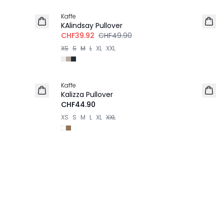
Kaffe
KAlindsay Pullover
CHF39.92
CHF49.90
XS
S
M
L
XL
XXL
Kaffe
NEU
Kalizza Pullover
CHF44.90
XS
S
M
L
XL
XXL