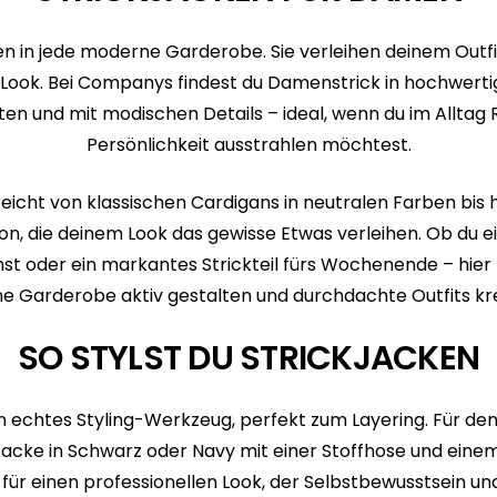
n in jede moderne Garderobe. Sie verleihen deinem Outfit
n Look. Bei Companys findest du Damenstrick in hochwerti
tten und mit modischen Details – ideal, wenn du im Alltag 
Persönlichkeit ausstrahlen möchtest.
eicht von klassischen Cardigans in neutralen Farben bis 
son, die deinem Look das gewisse Etwas verleihen. Ob du e
st oder ein markantes Strickteil fürs Wochenende – hier f
e Garderobe aktiv gestalten und durchdachte Outfits kr
SO STYLST DU STRICKJACKEN
in echtes Styling-Werkzeug, perfekt zum Layering. Für de
 Jacke in Schwarz oder Navy mit einer Stoffhose und eine
für einen professionellen Look, der Selbstbewusstsein und 