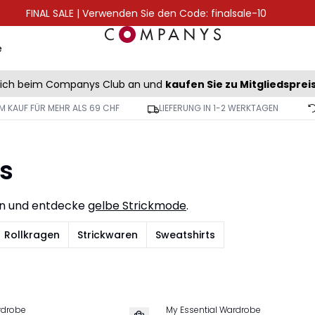
FINAL SALE | Verwenden Sie den Code: finalsale-10
e
sich beim Companys Club an und
kaufen Sie zu Mitgliedsprei
M KAUF FÜR MEHR ALS 69 CHF
LIEFERUNG IN 1-2 WERKTAGEN
s
en und entdecke
gelbe Strickmode
.
Rollkragen
Strickwaren
Sweatshirts
rdrobe
My Essential Wardrobe
NEU