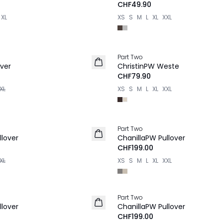
CHF49.90
XL
XS
S
M
L
XL
XXL
Part Two
NEU
ver
ChristinPW Weste
CHF79.90
XL
XS
S
M
L
XL
XXL
Part Two
NEU
lover
ChanillaPW Pullover
CHF199.00
XL
XS
S
M
L
XL
XXL
Part Two
NEU
lover
ChanillaPW Pullover
CHF199.00