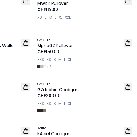
MWKir Pullover
CHF119.00
XS
S
M
L
XL
XXL
Gestuz
NEU
% Wolle
AlphaGZ Pullover
CHF150.00
XXS
XS
S
M
L
XL
+
2
Gestuz
NEU
GZdebbie Cardigan
CHF200.00
XXS
XS
S
M
L
XL
Kaffe
NEU
KAniel Cardigan