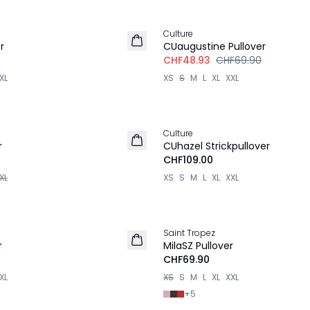
-30%
Culture
r
CUaugustine Pullover
CHF48.93
CHF69.90
XL
XS
S
M
L
XL
XXL
Culture
NEU
r
CUhazel Strickpullover
CHF109.00
XL
XS
S
M
L
XL
XXL
Saint Tropez
NEU
r
MilaSZ Pullover
CHF69.90
XL
XS
S
M
L
XL
XXL
+
5
-40%