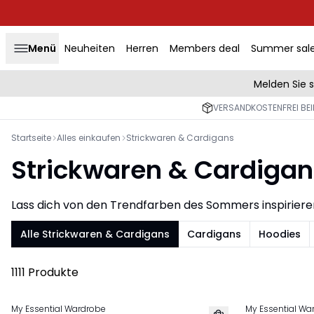
Menü
Neuheiten
Herren
Members deal
Summer sal
Melden Sie 
VERSANDKOSTENFREI BEI
Startseite
Alles einkaufen
Strickwaren & Cardigans
Strickwaren & Cardigan
Lass dich von den Trendfarben des Sommers inspirier
Alle Strickwaren & Cardigans
Cardigans
Hoodies
1111 Produkte
My Essential Wardrobe
My Essential Wa
NEU
NEU