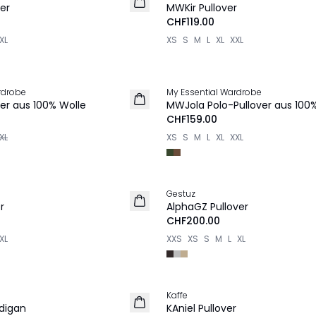
er
MWKir Pullover
CHF119.00
XL
XS
S
M
L
XL
XXL
rdrobe
My Essential Wardrobe
NEU
er aus 100% Wolle
MWJola Polo-Pullover aus 100
CHF159.00
XL
XS
S
M
L
XL
XXL
Gestuz
NEU
r
AlphaGZ Pullover
CHF200.00
XL
XXS
XS
S
M
L
XL
Kaffe
NEU
digan
KAniel Pullover