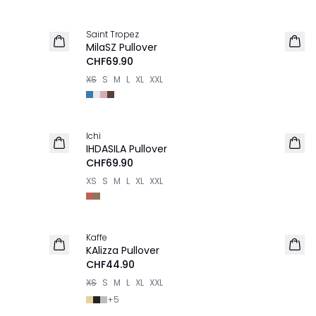
Saint Tropez
NEU
MilaSZ Pullover
CHF69.90
XS
S
M
L
XL
XXL
Ichi
NEU
IHDASILA Pullover
CHF69.90
XS
S
M
L
XL
XXL
Kaffe
NEU
KAlizza Pullover
CHF44.90
XS
S
M
L
XL
XXL
+
5
-20%