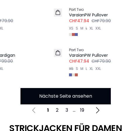
Part Two
p
VaraianPW Pullover
F79.90
CHF47.94
CHF79.90
XL
XS
S
M
L
XL
XXL
-40%
Part Two
ardigan
VaraianPW Pullover
F99.00
CHF47.94
CHF79.90
XL
XS
S
M
L
XL
XXL
Nächste Seite ansehen
1
2
3
...
19
STRICKJACKEN FÜR DAMEN