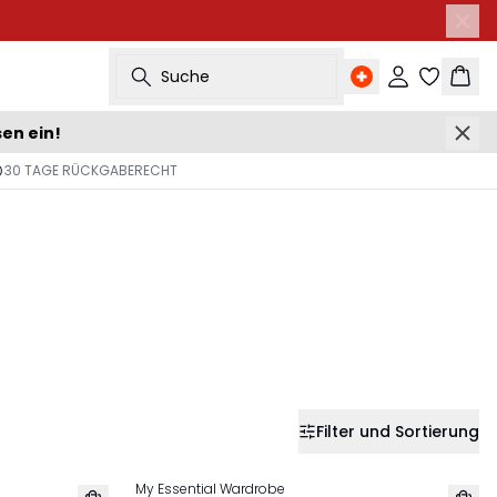
Suche
Einloggen
Ware
sen ein!
30 TAGE RÜCKGABERECHT
Filter und Sortierung
My Essential Wardrobe
NEU