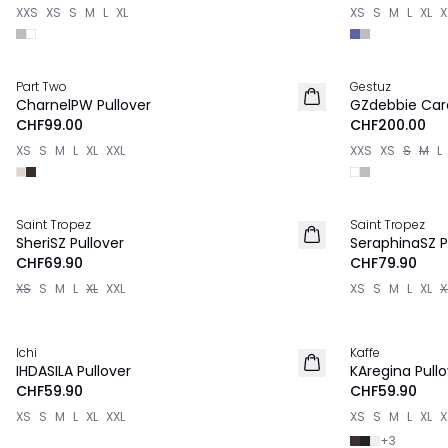
XXS
XS
S
M
L
XL
XS
S
M
L
XL
X
Part Two
Gestuz
NEU
NEU
CharnelPW Pullover
GZdebbie Car
CHF99.00
CHF200.00
XS
S
M
L
XL
XXL
XXS
XS
S
M
L
Saint Tropez
Saint Tropez
NEU
NEU
SheriSZ Pullover
SeraphinaSZ P
CHF69.90
CHF79.90
XS
S
M
L
XL
XXL
XS
S
M
L
XL
X
Ichi
Kaffe
NEU
NEU
IHDASILA Pullover
KAregina Pullo
CHF59.90
CHF59.90
XS
S
M
L
XL
XXL
XS
S
M
L
XL
X
+
3