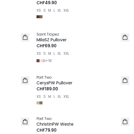
CHF49.90
XS
S
M
L
XL
XXL
Saint Tropez
NEU
MilaSZ Pullover
CHF69.90
XS
S
M
L
XL
XXL
+
18
Part Two
NEU
CerysPW Pullover
CHF189.00
XS
S
M
L
XL
XXL
Part Two
NEU
ChristinPW Weste
CHF79.90