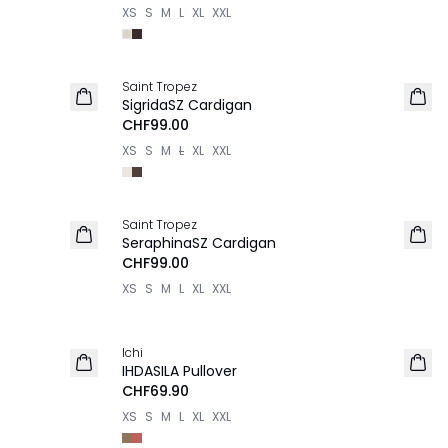
XS
S
M
L
XL
XXL
Saint Tropez
NEU
SigridaSZ Cardigan
CHF99.00
XS
S
M
L
XL
XXL
Saint Tropez
NEU
SeraphinaSZ Cardigan
CHF99.00
XS
S
M
L
XL
XXL
Ichi
NEU
IHDASILA Pullover
CHF69.90
XS
S
M
L
XL
XXL