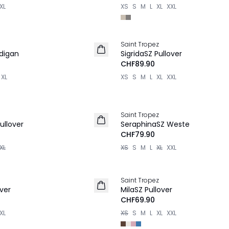
XL
XS
S
M
L
XL
XXL
Saint Tropez
NEU
digan
SigridaSZ Pullover
CHF89.90
XL
XS
S
M
L
XL
XXL
Saint Tropez
NEU
ullover
SeraphinaSZ Weste
CHF79.90
XL
XS
S
M
L
XL
XXL
Saint Tropez
NEU
ver
MilaSZ Pullover
CHF69.90
XL
XS
S
M
L
XL
XXL