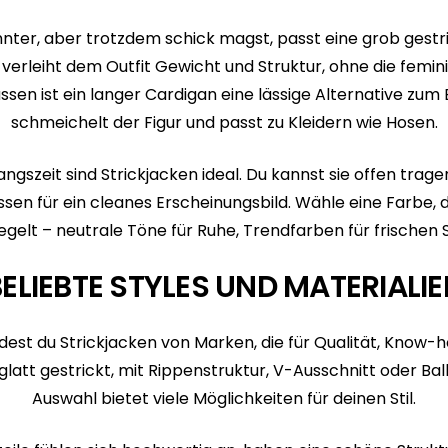
ter, aber trotzdem schick magst, passt eine grob gestr
 verleiht dem Outfit Gewicht und Struktur, ohne die femini
en ist ein langer Cardigan eine lässige Alternative zum Bl
schmeichelt der Figur und passt zu Kleidern wie Hosen.
ngszeit sind Strickjacken ideal. Du kannst sie offen tragen
sen für ein cleanes Erscheinungsbild. Wähle eine Farbe,
egelt – neutrale Töne für Ruhe, Trendfarben für frischen
ELIEBTE STYLES UND MATERIALI
dest du Strickjacken von Marken, die für Qualität, Know
glatt gestrickt, mit Rippenstruktur, V-Ausschnitt oder Ba
Auswahl bietet viele Möglichkeiten für deinen Stil.