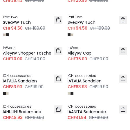
CHF38.43
CHF54.90
CHF20.93
CHF29.90
-50%
-50%
Part Two
Part Two
SveaPW Tuch
SveaPW Tuch
CHF94.50
CHF189.00
CHF94.50
CHF189.00
-50%
-30%
InWear
InWear
AileyIW Shopper Tasche
AileyIW Cap
CHF70.00
CHF140.00
CHF35.00
CHF50.00
-30%
-30%
ICHI accessories
ICHI accessories
IATALIA Sandalen
IATALIA Sandalen
CHF83.93
CHF119.90
CHF83.93
CHF119.90
-30%
-40%
ICHI accessories
ICHI accessories
IAHULINI Bademode
IAANITA Bademode
CHF48.93
CHF69.90
CHF41.94
CHF69.90
-30%
-30%