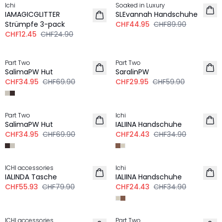
Ichi
Soaked in Luxury
IAMAGICGLITTER
SLEvannah Handschuhe
Strümpfe 3-pack
CHF44.95
CHF89.90
CHF12.45
CHF24.90
-50%
-50%
Part Two
Part Two
SalimaPW Hut
SaralinPW
CHF34.95
CHF69.90
CHF29.95
CHF59.90
-50%
-30%
Part Two
Ichi
SalimaPW Hut
IALIINA Handschuhe
CHF34.95
CHF69.90
CHF24.43
CHF34.90
-30%
-30%
ICHI accessories
Ichi
IALINDA Tasche
IALIINA Handschuhe
CHF55.93
CHF79.90
CHF24.43
CHF34.90
-30%
-50%
ICHI accessories
Part Two