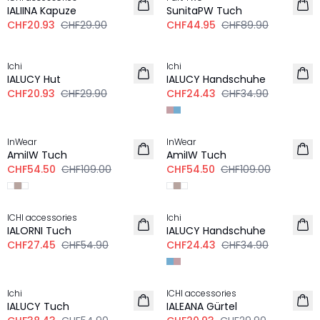
IALIINA Kapuze
SunitaPW Tuch
CHF20.93
CHF29.90
CHF44.95
CHF89.90
-30%
-30%
Ichi
Ichi
IALUCY Hut
IALUCY Handschuhe
CHF20.93
CHF29.90
CHF24.43
CHF34.90
-50%
-50%
InWear
InWear
AmiIW Tuch
AmiIW Tuch
CHF54.50
CHF109.00
CHF54.50
CHF109.00
-50%
-30%
ICHI accessories
Ichi
IALORNI Tuch
IALUCY Handschuhe
CHF27.45
CHF54.90
CHF24.43
CHF34.90
-30%
-30%
Ichi
ICHI accessories
IALUCY Tuch
IALEANA Gürtel