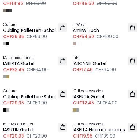
CHF14.95
CHF29.90
CHF49.50
CHF99.00
-50%
-50%
Culture
InWear
CUbling Pailletten-Schal
AmiIW Tuch
CHF29.95
CHF59.90
CHF54.50
CHF109.00
-50%
-50%
ICHI accessories
Ichi
IABERTA Gürtel
IABONNIE Gürtel
CHF32.45
CHF64.90
CHF17.45
CHF34.90
-50%
-50%
Culture
ICHI accessories
CUbling Pailletten-Schal
IABERTA Gürtel
CHF29.95
CHF59.90
CHF32.45
CHF64.90
-30%
-50%
Ichi Accessories
ICHI accessories
IASUTIN Gürtel
IABELLA Haaraccessoires
CHF20.93
CHF29.90
CHF19.95
CHF39.90