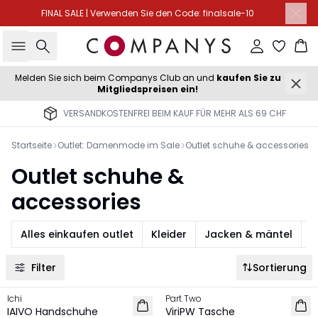
FINAL SALE | Verwenden Sie den Code: finalsale-10
Suche
Einloggen
Wa
Melden Sie sich beim Companys Club an und
kaufen Sie zu
Mitgliedspreisen ein!
VERSANDKOSTENFREI BEIM KAUF FÜR MEHR ALS 69 CHF
Startseite
Outlet: Damenmode im Sale
Outlet schuhe & accessories
Outlet schuhe &
accessories
Alles einkaufen outlet
Kleider
Jacken & mäntel
S
Filter
Sortierung
-50%
-50%
Ichi
Part Two
IAIVO Handschuhe
ViriPW Tasche