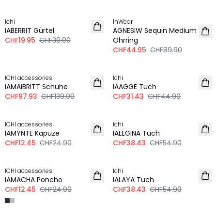
-50%
-50%
Ichi
InWear
IABERRIT Gürtel
AGNESIW Sequin Medium
CHF19.95
CHF39.90
Ohrring
CHF44.95
CHF89.90
-30%
-30%
ICHI accessories
Ichi
IAMAIBRITT Schuhe
IAAGGE Tuch
CHF97.93
CHF139.90
CHF31.43
CHF44.90
-50%
-30%
ICHI accessories
Ichi
IAMYNTE Kapuze
IALEGINA Tuch
CHF12.45
CHF24.90
CHF38.43
CHF54.90
-50%
-30%
ICHI accessories
Ichi
IAMACHA Poncho
IALAYA Tuch
CHF12.45
CHF24.90
CHF38.43
CHF54.90
-50%
-50%