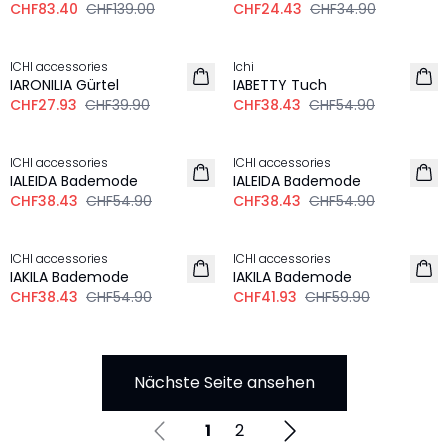
CHF83.40
CHF139.00
CHF24.43
CHF34.90
-30%
-30%
ICHI accessories
Ichi
IARONILIA Gürtel
IABETTY Tuch
CHF27.93
CHF39.90
CHF38.43
CHF54.90
-30%
-30%
ICHI accessories
ICHI accessories
IALEIDA Bademode
IALEIDA Bademode
CHF38.43
CHF54.90
CHF38.43
CHF54.90
-30%
-30%
ICHI accessories
ICHI accessories
IAKILA Bademode
IAKILA Bademode
CHF38.43
CHF54.90
CHF41.93
CHF59.90
Nächste Seite ansehen
1
2