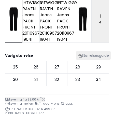
4
Vælg størrelse
Størrelsesguide
25
26
27
28
29
30
31
32
33
34
*
Levering fra 39,00 kr.
Levering mellem tir. 11. aug. - ons. 12. aug.
FRI FRAGT V. KØB OVER 499 KR.
30 DAGES FULD RETURRET