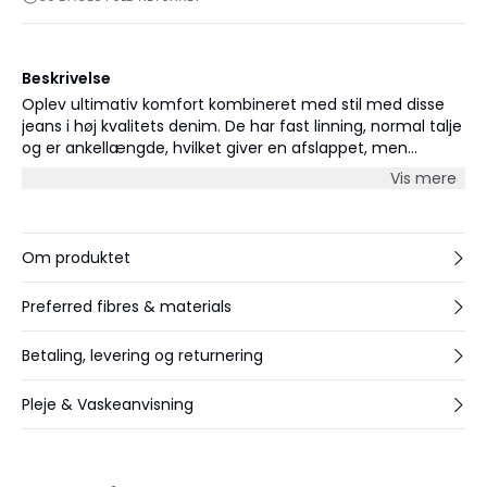
Beskrivelse
Oplev ultimativ komfort kombineret med stil med disse
jeans i høj kvalitets denim. De har fast linning, normal talje
og er ankellængde, hvilket giver en afslappet, men
flatterende pasform. De har lige ben og er med knap og
Vis mere
lynlåslukning. De ville være perfekte sammen med en
trendy skjorte eller en casual strik.
Om produktet
Preferred fibres & materials
Betaling, levering og returnering
Pleje & Vaskeanvisning