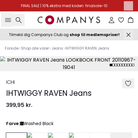
FINAL SALE | 10% ekstra med koden: finalsale-10
Søg
Log ind
Ku
Tilmeld dig Companys Club og
shop til medlemspriser!
Forside
Shop alle varer
Jeans
IHTWIGGY RAVEN Jeans
ICHI
IHTWIGGY RAVEN Jeans
399,95 kr.
Farve:
Washed Black