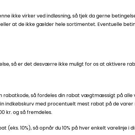
denne ikke virker ved indløsning, så tjek da gerne betin
er at de ikke gælder hele sortimentet. Eventuelle beting
velse, så er det desværre ikke muligt for os at aktivere r
 en rabatkode, så fordeles din rabat vægtmæssigt på alle
 i din indkøbskurv med procentuelt mest rabat på de varer me
500 kr. og så fremdeles.
(eks. 10%), så opnår du 10% på hver enkelt varelinje i di