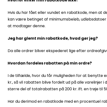
Hvorfor virker min rabatkode ikke?
Hvis du har fået eller vundet en rabatkode, men at 
kan være betinget af minimumsbeløb, udløbsdatoer ell
at modtager denne.
Jeg har glemt min rabatkode, hvad gør jeg?
Da alle ordrer bliver ekspederet lige efter ordreafgi
Hvordan fordeles rabatten på min ordre?
I de tilfælde, hvor du får muligheden for at benytte
kr., så vil rabatten blive fordelt ud på alle varelinjer
større del af totalrabatten på 200 kr. ift. en trøje til 
Har du derimod en rabatkode med en procentuel rabat 