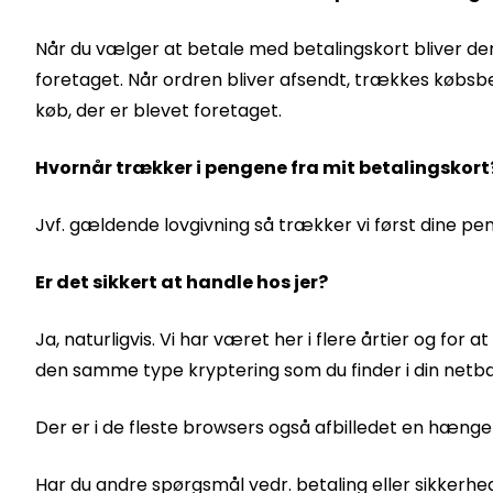
Når du vælger at betale med betalingskort bliver der 
foretaget. Når ordren bliver afsendt, trækkes købsb
køb, der er blevet foretaget.
Hvornår trækker i pengene fra mit betalingskort
Jvf. gældende lovgivning så trækker vi først dine peng
Er det sikkert at handle hos jer?
Ja, naturligvis. Vi har været her i flere årtier og for
den samme type kryptering som du finder i din netb
Der er i de fleste browsers også afbilledet en hængelås
Har du andre spørgsmål vedr. betaling eller sikkerh