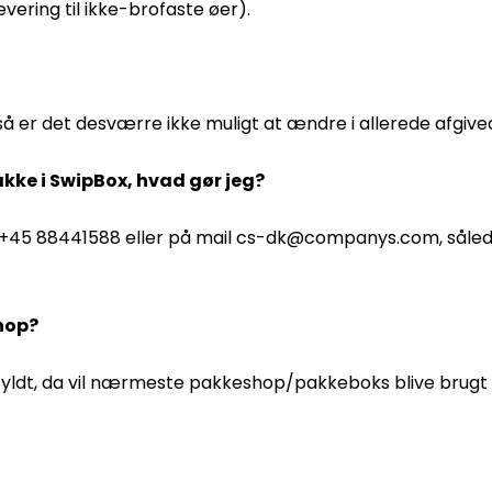
vering til ikke-brofaste øer).
 så er det desværre ikke muligt at ændre i allerede afgive
kke i SwipBox, hvad gør jeg?
f. +45 88441588 eller på mail cs-dk@companys.com, sålede
shop?
 fyldt, da vil nærmeste pakkeshop/pakkeboks blive brugt