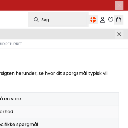
Søg
Log ind
Kurv
ULD RETURRET
igten herunder, se hvor dit spørgsmål typisk vil
å en vare
kerhed
cifikke spørgmål