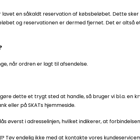
lavet en såkaldt reservation af købsbeløbet. Dette sker f
eløbet og reservationen er dermed fjernet. Det er altså
?
e, når ordren er lagt til afsendelse.
 at gøre dette et trygt sted at handle, så bruger vi bl.a. e
ank eller på SKATs hjemmeside.
 øverst i adresselinjen, hvilket indikerer, at forbindelsen 
ed? Tøv endelig ikke med at kontakte vores kundeservicem