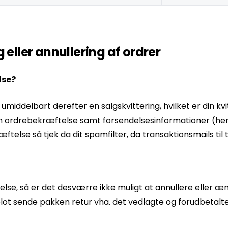
 eller annullering af ordrer
lse?
iddelbart derefter en salgskvittering, hvilket er din kvitt
e en ordrebekræftelse samt forsendelsesinformationer (h
telse så tjek da dit spamfilter, da transaktionsmails til 
else, så er det desværre ikke muligt at annullere eller æn
lot sende pakken retur vha. det vedlagte og forudbetalte