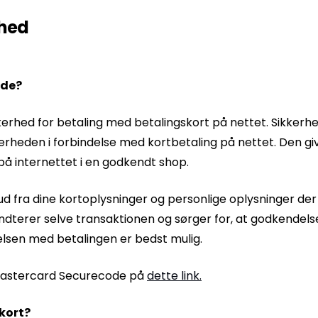
rhed
ode?
kerhed for betaling med betalingskort på nettet. Sikkerh
erheden i forbindelse med kortbetaling på nettet. Den giv
på internettet i en godkendt shop.
 ud fra dine kortoplysninger og personlige oplysninger der 
dterer selve transaktionen og sørger for, at godkendels
delsen med betalingen er bedst mulig.
og Mastercard Securecode på
dette link.
skort?