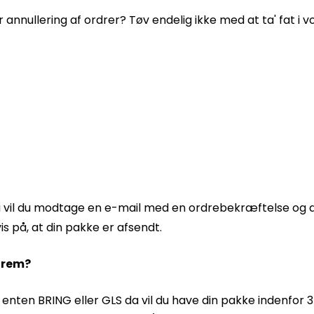
r annullering af ordrer? Tøv endelig ikke med at ta' fat i
, da vil du modtage en e-mail med en ordrebekræftelse o
 på, at din pakke er afsendt.
frem?
 enten BRING eller GLS da vil du have din pakke indenfor 3