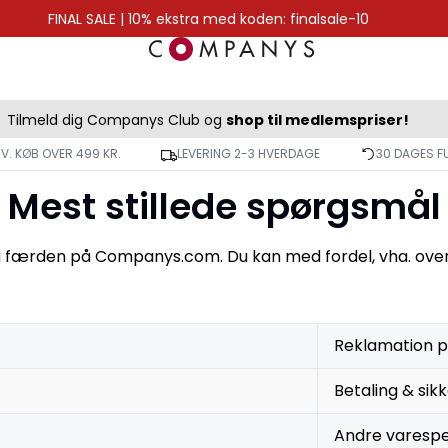
FINAL SALE | 10% ekstra med koden: finalsale-10
Tilmeld dig Companys Club og
shop til medlemspriser!
 V. KØB OVER 499 KR.
LEVERING 2-3 HVERDAGE
30 DAGES F
Mest stillede spørgsmål
og færden på Companys.com. Du kan med fordel, vha. overs
Reklamation p
Betaling & sik
Andre varespe