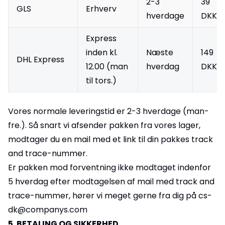
2-3
39
GLS
Erhverv
hverdage
DKK
Express
inden kl.
Næste
149
DHL Express
12.00 (man
hverdag
DKK
til tors.)
Vores normale leveringstid er 2-3 hverdage (man-
fre.). Så snart vi afsender pakken fra vores lager,
modtager du en mail med et link til din pakkes track
and trace-nummer.
Er pakken mod forventning ikke modtaget indenfor
5 hverdag efter modtagelsen af mail med track and
trace-nummer, hører vi meget gerne fra dig på cs-
dk@companys.com
5. BETALING OG SIKKERHED