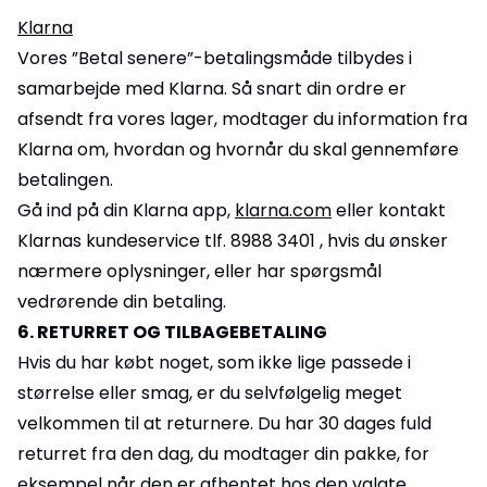
Klarna
Vores ”Betal senere”-betalingsmåde tilbydes i
samarbejde med Klarna. Så snart din ordre er
afsendt fra vores lager, modtager du information fra
Klarna om, hvordan og hvornår du skal gennemføre
betalingen.
Gå ind på din Klarna app,
klarna.com
eller kontakt
Klarnas kundeservice tlf. 8988 3401 , hvis du ønsker
nærmere oplysninger, eller har spørgsmål
vedrørende din betaling.
6. RETURRET OG TILBAGEBETALING
Hvis du har købt noget, som ikke lige passede i
størrelse eller smag, er du selvfølgelig meget
velkommen til at returnere. Du har 30 dages fuld
returret fra den dag, du modtager din pakke, for
eksempel når den er afhentet hos den valgte