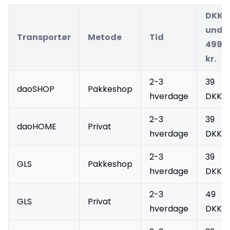
DKK.
unde
Transportør
Metode
Tid
499
kr.
2-3
39
daoSHOP
Pakkeshop
hverdage
DKK
2-3
39
daoHOME
Privat
hverdage
DKK
2-3
39
GLS
Pakkeshop
hverdage
DKK
2-3
49
GLS
Privat
hverdage
DKK