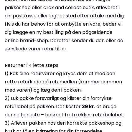
pakkeshop eller click and collect butik, afleveret i
din postkasse eller lagt et sted efter aftale med dig.
Hvis du har behov for at ombytte en vare, beder vi
dig lægge en ny bestilling på den pågældende
online brand-shop. Derefter sender du den eller de
uønskede varer retur til os.
Returner i 4 lette steps
1) Pak dine returvarer og kryds dem af med den
rette returkode på retursedlen (kommer sammen
med varen) og læg den i pakken.
2) Luk pakke forsvarligt og klister din fortrykte
returlabel på pakken. Det koster
39 kr.
at bruge
denne tjeneste – beløbet fratrækkes returbeløbet.
3) Aflever pakken hos den korrekte pakkeshop og
husk at få en kvittering for din forsendelse.