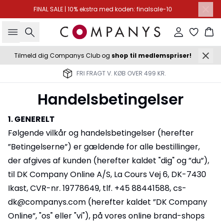
FINAL SALE | 10% ekstra med koden: finalsale-10
Søg
Log ind
Ku
Tilmeld dig Companys Club og
shop til medlemspriser!
LEVERING 2-3 HVERDAGE
Handelsbetingelser
1. GENERELT
Følgende vilkår og handelsbetingelser (herefter
”Betingelserne”) er gældende for alle bestillinger,
der afgives af kunden (herefter kaldet "dig" og ”du”),
til DK Company Online A/S, La Cours Vej 6, DK-7430
Ikast, CVR-nr. 19778649, tlf. +45 88441588, cs-
dk@companys.com (herefter kaldet ”DK Company
Online”, "os" eller "vi"), på vores online brand-shops