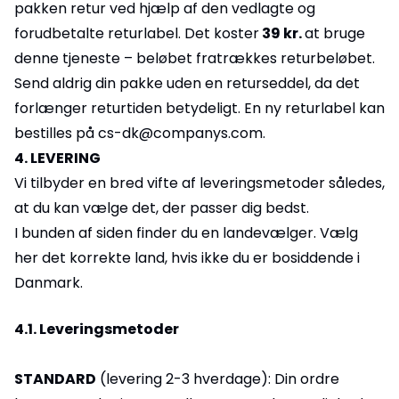
pakken retur ved hjælp af den vedlagte og
forudbetalte returlabel. Det koster
39 kr.
at bruge
denne tjeneste – beløbet fratrækkes returbeløbet.
Send aldrig din pakke uden en returseddel, da det
forlænger returtiden betydeligt. En ny returlabel kan
bestilles på cs-dk@companys.com.
4. LEVERING
Vi tilbyder en bred vifte af leveringsmetoder således,
at du kan vælge det, der passer dig bedst.
I bunden af siden finder du en landevælger. Vælg
her det korrekte land, hvis ikke du er bosiddende i
Danmark.
4.1. Leveringsmetoder
STANDARD
(levering 2-3 hverdage): Din ordre