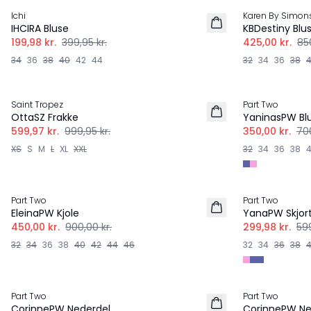
Ichi
Karen By Simon
IHCIRA Bluse
KBDestiny Blu
199,98 kr.
399,95 kr.
425,00 kr.
850
34
36
38
40
42
44
32
34
36
38
-40%
-50%
Saint Tropez
Part Two
OttaSZ Frakke
YaninasPW Bl
599,97 kr.
999,95 kr.
350,00 kr.
700
XS
S
M
L
XL
XXL
32
34
36
38
-50%
-50%
Part Two
Part Two
EleinaPW Kjole
YanaPW Skjor
450,00 kr.
900,00 kr.
299,98 kr.
599
32
34
36
38
40
42
44
46
32
34
36
38
Part Two
Part Two
CorinnePW Nederdel
CorinnePW Ne