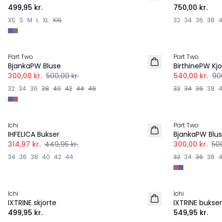
499,95 kr.
750,00 kr.
XS
S
M
L
XL
XXL
32
34
36
38
-40%
-40%
Part Two
Part Two
BjankaPW Bluse
BirthinePW Kjo
300,00 kr.
500,00 kr.
540,00 kr.
90
32
34
36
38
40
42
44
46
32
34
36
38
-30%
-40%
Ichi
Part Two
IHFELICA Bukser
BjankaPW Blu
314,97 kr.
449,95 kr.
300,00 kr.
500
34
36
38
40
42
44
32
34
36
38
Ichi
Ichi
NYHED
NYHED
IXTRINE skjorte
IXTRINE bukser
499,95 kr.
549,95 kr.