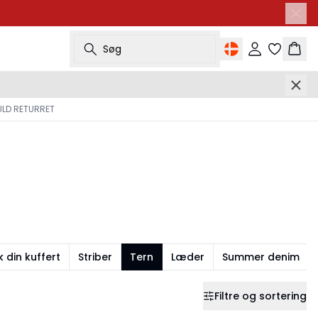
Søg
Log ind
Kurv
ULD RETURRET
k din kuffert
Striber
Tern
Læder
Summer denim
Filtre og sortering