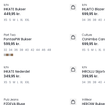
Ichi
Ichi
NYHED
NYHED
IHKATE Bukser
IHLAITO Blazer
449,95 kr.
699,95 kr.
XS
S
M
L
XL
XXL
34
36
38
40
Part Two
Culture
NYHED
NYHED
PontasPW Bukser
CUnimba Car
599,95 kr.
699,95 kr.
32
34
36
38
40
42
44
46
48
XS
S
M
L
XL
X
Ichi
Ichi
NYHED
NYHED
IHKATE Nederdel
IHROLLU Skjort
349,95 kr.
399,95 kr.
XS
S
M
L
XL
XXL
34
36
38
40
Pulz Jeans
InWear
NYHED
NYHED
PZDEVA Bluse
HEROIW Bukse