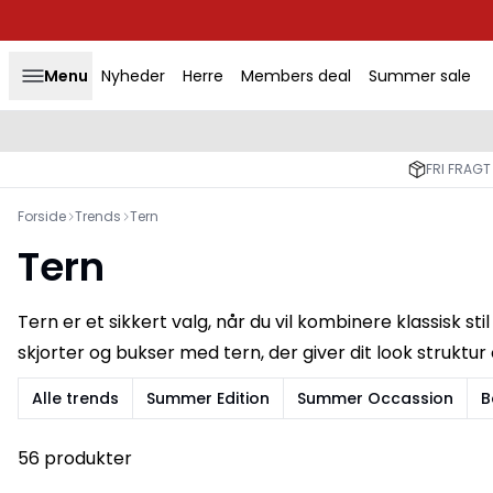
Menu
Nyheder
Herre
Members deal
Summer sale
FRI FRAGT
Forside
Trends
Tern
Tern
Tern er et sikkert valg, når du vil kombinere klassisk st
skjorter og bukser med tern, der giver dit look struktur
Alle trends
Summer Edition
Summer Occassion
B
56 produkter