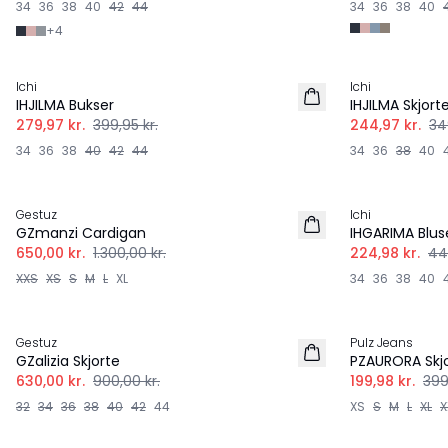
34
36
38
40
42
44
34
36
38
40
+
4
-30%
-30%
Ichi
Ichi
IHJILMA Bukser
IHJILMA Skjort
279,97 kr.
399,95 kr.
244,97 kr.
34
34
36
38
40
42
44
34
36
38
40
-50%
-50%
Gestuz
Ichi
100% Uld
GZmanzi Cardigan
IHGARIMA Blus
650,00 kr.
1.300,00 kr.
224,98 kr.
44
XXS
XS
S
M
L
XL
34
36
38
40
-30%
-50%
Gestuz
Pulz Jeans
GZalizia Skjorte
PZAURORA Skj
630,00 kr.
900,00 kr.
199,98 kr.
399
32
34
36
38
40
42
44
XS
S
M
L
XL
X
-50%
-50%