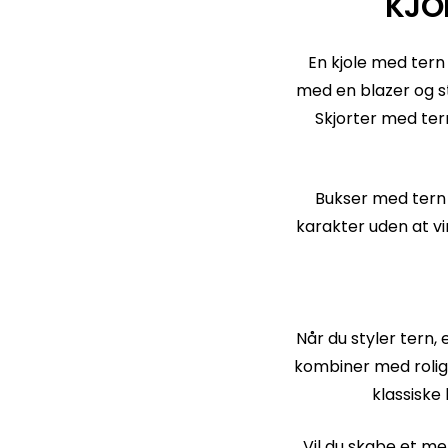
KJO
En kjole med tern 
med en blazer og st
Skjorter med tern
Bukser med tern e
karakter uden at v
Når du styler tern, 
kombiner med rolige
klassiske
Vil du skabe et me