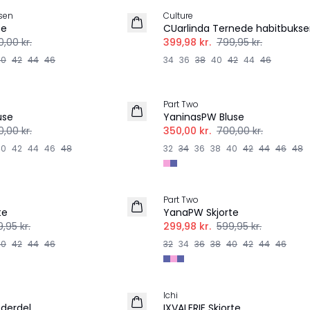
sen
Culture
se
CUarlinda Ternede habitbukse
,00 kr.
399,98 kr.
799,95 kr.
40
42
44
46
34
36
38
40
42
44
46
-50%
Part Two
use
YaninasPW Bluse
,00 kr.
350,00 kr.
700,00 kr.
40
42
44
46
48
32
34
36
38
40
42
44
46
48
-50%
Part Two
te
YanaPW Skjorte
,95 kr.
299,98 kr.
599,95 kr.
40
42
44
46
32
34
36
38
40
42
44
46
-30%
Ichi
derdel
IXVALERIE Skjorte