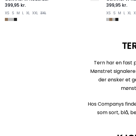
399,95 kr.
399,95 kr.
XS
S
M
L
XL
XXL
3XL
XS
S
M
L
XL
X
TE
Tern har en fast 
Mønstret signalerer 
der ønsker et g
mønstr
Hos Companys finder
som sort, blå, b