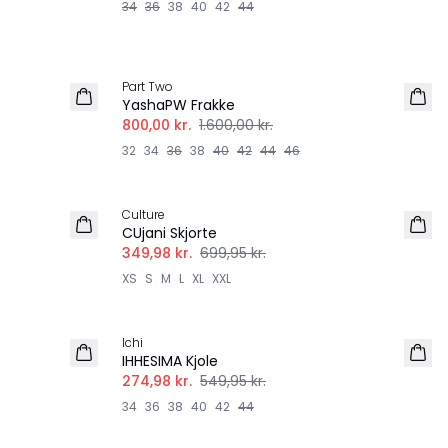
34
36
38
40
42
44
-50%
Part Two
YashaPW Frakke
800,00 kr.
1.600,00 kr.
32
34
36
38
40
42
44
46
-50%
Culture
CUjani Skjorte
349,98 kr.
699,95 kr.
XS
S
M
L
XL
XXL
-50%
Ichi
IHHESIMA Kjole
274,98 kr.
549,95 kr.
34
36
38
40
42
44
-50%