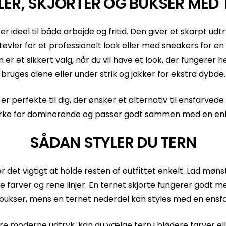
LER, SKJORTER OG BUKSER MED 
er ideel til både arbejde og fritid. Den giver et skarpt udt
øvler for et professionelt look eller med sneakers for en 
 er et sikkert valg, når du vil have et look, der fungerer 
bruges alene eller under strik og jakker for ekstra dybde.
r perfekte til dig, der ønsker et alternativ til ensfarvede s
irke for dominerende og passer godt sammen med en enkel
SÅDAN STYLER DU TERN
er det vigtigt at holde resten af outfittet enkelt. Lad møn
 farver og rene linjer. En ternet skjorte fungerer godt m
 bukser, mens en ternet nederdel kan styles med en ensfar
re moderne udtryk, kan du vælge tern i blødere farver el