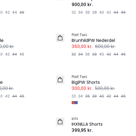
900,00 kr.
40
42
44
46
32
34
36
38
40
42
44
46
-40%
Part Two
le
BrunhildPW Nederdel
0,00 kr.
360,00 kr.
600,00 kr.
40
42
44
46
32
34
36
38
40
42
44
46
-40%
Part Two
se
BigiPW Shorts
,00 kr.
300,00 kr.
500,00 kr.
40
42
44
46
32
34
36
38
40
42
44
46
Ichi
NYHED
IHXNILLA Shorts
399,95 kr.