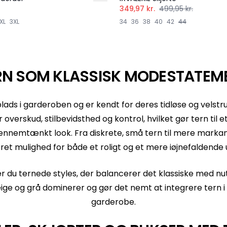
349,97 kr.
499,95 kr.
XL
3XL
34
36
38
40
42
44
RN SOM KLASSISK MODESTATEM
plads i garderoben og er kendt for deres tidløse og velstr
overskud, stilbevidsthed og kontrol, hvilket gør tern til et
ennemtænkt look. Fra diskrete, små tern til mere marka
et mulighed for både et roligt og et mere iøjnefaldende 
 du ternede styles, der balancerer det klassiske med nut
eige og grå dominerer og gør det nemt at integrere tern i
garderobe.