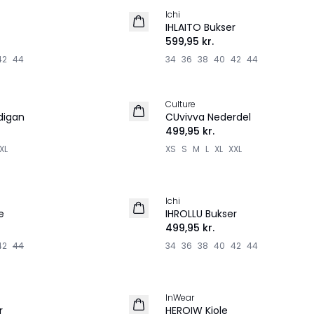
Ichi
NYHED
IHLAITO Bukser
599,95 kr.
42
44
34
36
38
40
42
44
Culture
NYHED
digan
CUvivva Nederdel
499,95 kr.
XL
XS
S
M
L
XL
XXL
Ichi
NYHED
e
IHROLLU Bukser
499,95 kr.
42
44
34
36
38
40
42
44
InWear
NYHED
r
HEROIW Kjole