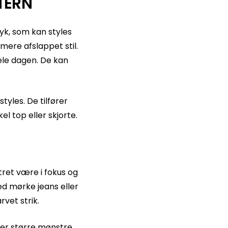
TERN
ryk, som kan styles
mere afslappet stil.
hele dagen. De kan
tyles. De tilfører
 top eller skjorte.
stret være i fokus og
ed mørke jeans eller
vet strik.
ler større mønstre.