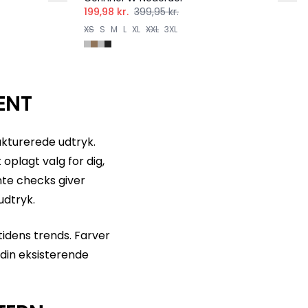
199,98 kr.
399,95 kr.
XS
S
M
L
XL
XXL
3XL
ENT
ukturerede udtryk.
 oplagt valg for dig,
nte checks giver
udtryk.
idens trends. Farver
 din eksisterende