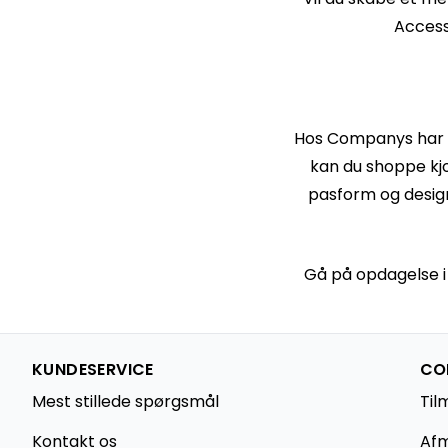
Access
Hos Companys har v
kan du shoppe kjo
pasform og design
Gå på opdagelse i k
KUNDESERVICE
CO
Mest stillede spørgsmål
Til
Kontakt os
Afm