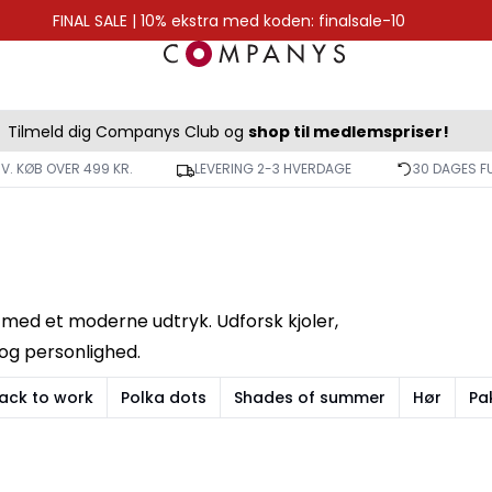
FINAL SALE | 10% ekstra med koden: finalsale-10
Tilmeld dig Companys Club og
shop til medlemspriser!
 V. KØB OVER 499 KR.
LEVERING 2-3 HVERDAGE
30 DAGES F
il med et moderne udtryk. Udforsk kjoler,
 og personlighed.
ack to work
Polka dots
Shades of summer
Hør
Pa