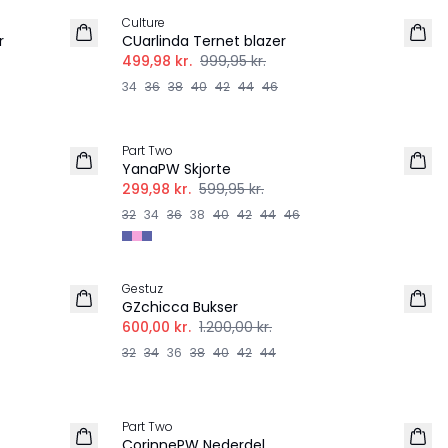
Culture
r
CUarlinda Ternet blazer
499,98 kr.
999,95 kr.
34
36
38
40
42
44
46
-50%
Part Two
YanaPW Skjorte
299,98 kr.
599,95 kr.
32
34
36
38
40
42
44
46
-50%
Gestuz
GZchicca Bukser
600,00 kr.
1.200,00 kr.
32
34
36
38
40
42
44
-50%
Part Two
CorinnePW Nederdel