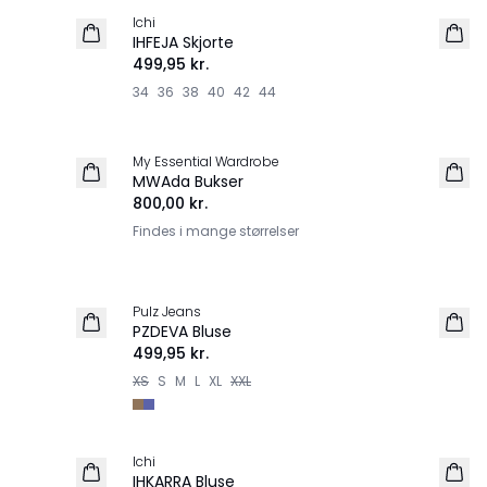
Ichi
NYHED
IHFEJA Skjorte
499,95 kr.
34
36
38
40
42
44
My Essential Wardrobe
NYHED
MWAda Bukser
800,00 kr.
Findes i mange størrelser
Pulz Jeans
NYHED
PZDEVA Bluse
499,95 kr.
XS
S
M
L
XL
XXL
-30%
Ichi
IHKARRA Bluse