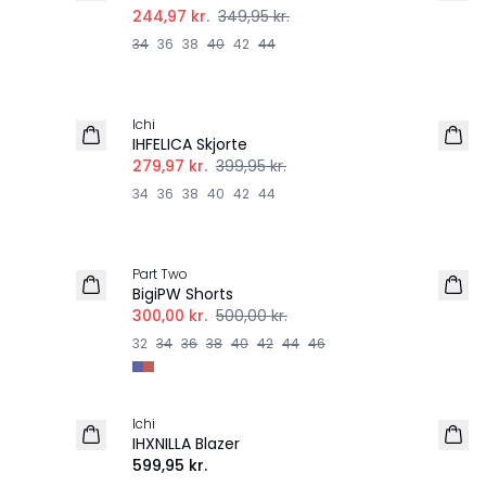
244,97 kr.
349,95 kr.
34
36
38
40
42
44
-30%
Ichi
IHFELICA Skjorte
279,97 kr.
399,95 kr.
34
36
38
40
42
44
-40%
Part Two
BigiPW Shorts
300,00 kr.
500,00 kr.
32
34
36
38
40
42
44
46
Ichi
NYHED
IHXNILLA Blazer
599,95 kr.