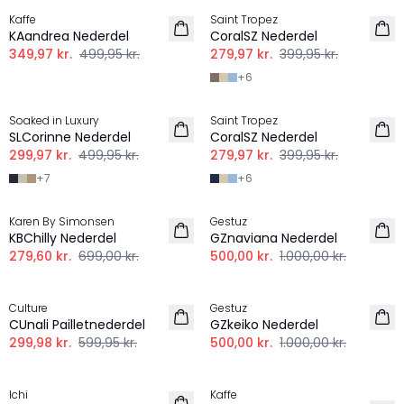
Kaffe
Saint Tropez
KAandrea Nederdel
CoralSZ Nederdel
349,97 kr.
499,95 kr.
279,97 kr.
399,95 kr.
+
6
-40%
-30%
Soaked in Luxury
Saint Tropez
SLCorinne Nederdel
CoralSZ Nederdel
299,97 kr.
499,95 kr.
279,97 kr.
399,95 kr.
+
7
+
6
-60%
-50%
Karen By Simonsen
Gestuz
KBChilly Nederdel
GZnaviana Nederdel
279,60 kr.
699,00 kr.
500,00 kr.
1.000,00 kr.
-50%
-50%
Culture
Gestuz
CUnali Pailletnederdel
GZkeiko Nederdel
299,98 kr.
599,95 kr.
500,00 kr.
1.000,00 kr.
-30%
-30%
Ichi
Kaffe