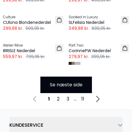
299,98 kr.
599,95 kr.
299,97 kr.
499,95 kr.
-50%
-50%
Culture
Soaked in Luxury
CUlona Blondenederdel
SLFelisia Nederdel
299,98 kr.
599,95 kr.
349,98 kr.
699,95 kr.
-30%
-30%
Atelier Rêve
Part Two
IRRISLE Nederdel
CorinnePW Nederdel
559,97 kr.
799,95 kr.
279,97 kr.
399,95 kr.
Se næste side
1
2
3
...
11
KUNDESERVICE