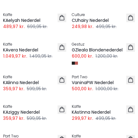
-30%
-50%
Kaffe
Culture
KAelyah Nederdel
CUhairy Nederdel
489,97 kr.
699,95 kr.
249,98 kr.
499,95 kr.
-30%
-50%
Kaffe
Gestuz
KAvera Nederdel
GZleala Blondenederdel
1.049,97 kr.
1.499,95 kr.
600,00 kr.
1.200,00 kr.
-40%
-50%
Kaffe
Part Two
KAlinna Nederdel
VaninaPW Nederdel
359,97 kr.
599,95 kr.
500,00 kr.
1.000,00 kr.
-40%
-40%
Kaffe
Kaffe
KAziggy Nederdel
KAstinna Nederdel
359,97 kr.
599,95 kr.
299,97 kr.
499,95 kr.
-50%
-40%
Part Two
Kaffe