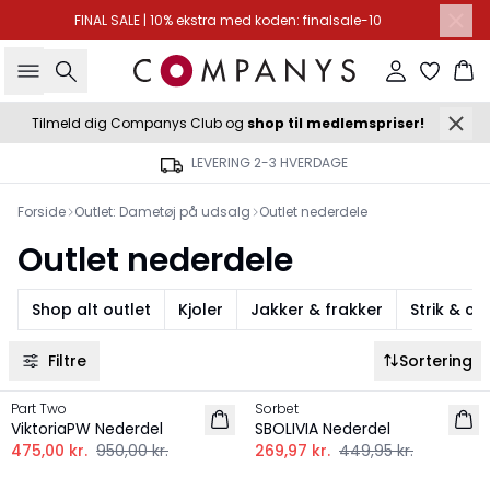
FINAL SALE | 10% ekstra med koden: finalsale-10
Søg
Log ind
Ku
Tilmeld dig Companys Club og
shop til medlemspriser!
LEVERING 2-3 HVERDAGE
Forside
Outlet: Dametøj på udsalg
Outlet nederdele
Outlet nederdele
Shop alt outlet
Kjoler
Jakker & frakker
Strik & c
Filtre
Sortering
-50%
-40%
Part Two
Sorbet
ViktoriaPW Nederdel
SBOLIVIA Nederdel
475,00 kr.
950,00 kr.
269,97 kr.
449,95 kr.
-30%
-30%