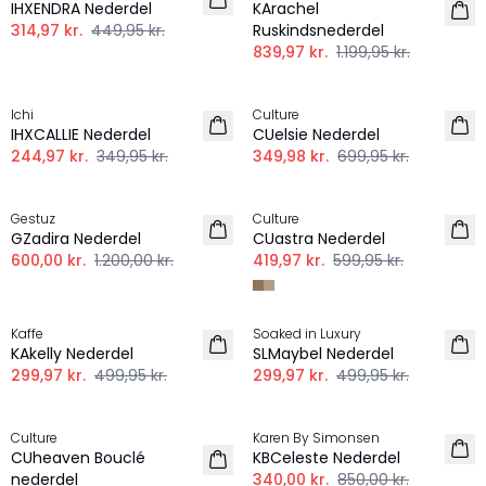
IHXENDRA Nederdel
KArachel
314,97 kr.
449,95 kr.
Ruskindsnederdel
839,97 kr.
1.199,95 kr.
-30%
-50%
Ichi
Culture
IHXCALLIE Nederdel
CUelsie Nederdel
244,97 kr.
349,95 kr.
349,98 kr.
699,95 kr.
-50%
-30%
Gestuz
Culture
GZadira Nederdel
CUastra Nederdel
600,00 kr.
1.200,00 kr.
419,97 kr.
599,95 kr.
-40%
-40%
Kaffe
Soaked in Luxury
KAkelly Nederdel
SLMaybel Nederdel
299,97 kr.
499,95 kr.
299,97 kr.
499,95 kr.
-50%
-60%
Culture
Karen By Simonsen
CUheaven Bouclé
KBCeleste Nederdel
nederdel
340,00 kr.
850,00 kr.