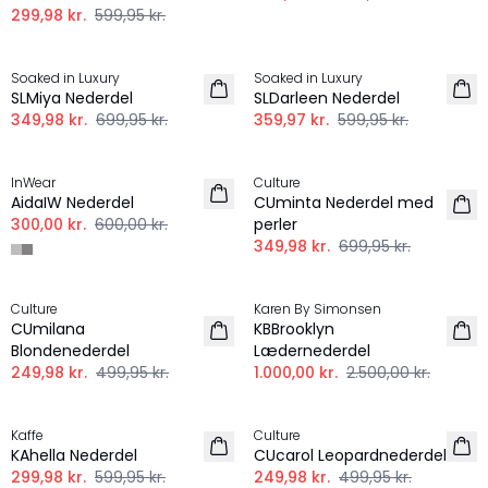
299,98 kr.
599,95 kr.
-50%
-40%
Soaked in Luxury
Soaked in Luxury
SLMiya Nederdel
SLDarleen Nederdel
349,98 kr.
699,95 kr.
359,97 kr.
599,95 kr.
-50%
-50%
InWear
Culture
AidaIW Nederdel
CUminta Nederdel med
300,00 kr.
600,00 kr.
perler
349,98 kr.
699,95 kr.
-50%
-60%
Culture
Karen By Simonsen
CUmilana
KBBrooklyn
Blondenederdel
Lædernederdel
249,98 kr.
499,95 kr.
1.000,00 kr.
2.500,00 kr.
-50%
-50%
Kaffe
Culture
KAhella Nederdel
CUcarol Leopardnederdel
299,98 kr.
599,95 kr.
249,98 kr.
499,95 kr.