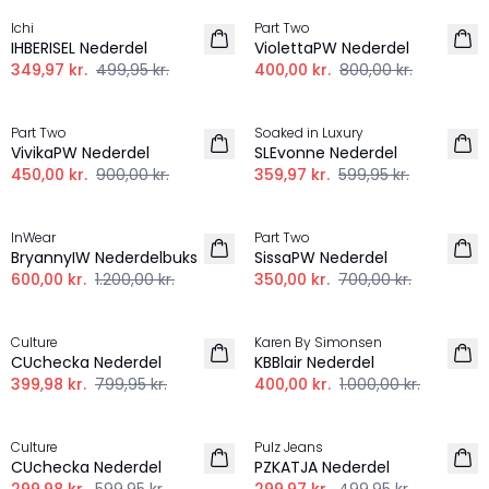
Ichi
Part Two
IHBERISEL Nederdel
ViolettaPW Nederdel
349,97 kr.
499,95 kr.
400,00 kr.
800,00 kr.
-50%
-40%
Part Two
Soaked in Luxury
VivikaPW Nederdel
SLEvonne Nederdel
450,00 kr.
900,00 kr.
359,97 kr.
599,95 kr.
-50%
-50%
InWear
Part Two
BryannyIW Nederdelbuks
SissaPW Nederdel
600,00 kr.
1.200,00 kr.
350,00 kr.
700,00 kr.
-50%
-60%
Culture
Karen By Simonsen
CUchecka Nederdel
KBBlair Nederdel
399,98 kr.
799,95 kr.
400,00 kr.
1.000,00 kr.
-50%
-40%
Culture
Pulz Jeans
CUchecka Nederdel
PZKATJA Nederdel