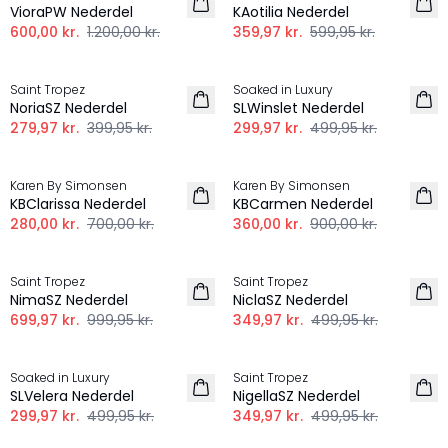
VioraPW Nederdel
KAotilia Nederdel
600,00 kr.
1.200,00 kr.
359,97 kr.
599,95 kr.
-30%
-40%
Saint Tropez
Soaked in Luxury
NoriaSZ Nederdel
SLWinslet Nederdel
279,97 kr.
399,95 kr.
299,97 kr.
499,95 kr.
-60%
-60%
Karen By Simonsen
Karen By Simonsen
KBClarissa Nederdel
KBCarmen Nederdel
280,00 kr.
700,00 kr.
360,00 kr.
900,00 kr.
-30%
-30%
Saint Tropez
Saint Tropez
NimaSZ Nederdel
NiclaSZ Nederdel
699,97 kr.
999,95 kr.
349,97 kr.
499,95 kr.
-40%
-30%
Soaked in Luxury
Saint Tropez
SLVelera Nederdel
NigellaSZ Nederdel
299,97 kr.
499,95 kr.
349,97 kr.
499,95 kr.
-30%
-50%