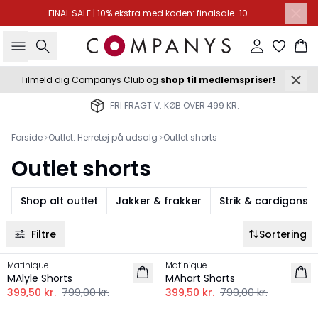
FINAL SALE | 10% ekstra med koden: finalsale-10
Søg
Log ind
Ku
Tilmeld dig Companys Club og
shop til medlemspriser!
FRI FRAGT V. KØB OVER 499 KR.
Forside
Outlet: Herretøj på udsalg
Outlet shorts
Outlet shorts
Shop alt outlet
Jakker & frakker
Strik & cardigans
Filtre
Sortering
-50%
-50%
Matinique
Matinique
MAlyle Shorts
MAhart Shorts
399,50 kr.
799,00 kr.
399,50 kr.
799,00 kr.
-50%
-50%