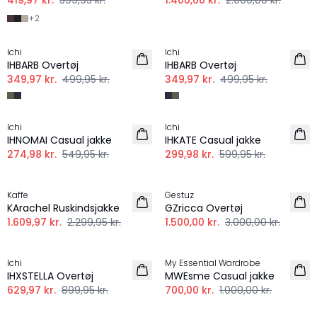
419,97 kr.
599,95 kr.
1.400,00 kr.
2.000,00 kr.
+
2
-30%
-30%
Ichi
Ichi
IHBARB Overtøj
IHBARB Overtøj
349,97 kr.
499,95 kr.
349,97 kr.
499,95 kr.
-50%
-50%
Ichi
Ichi
IHNOMAI Casual jakke
IHKATE Casual jakke
274,98 kr.
549,95 kr.
299,98 kr.
599,95 kr.
-30%
-50%
Kaffe
Gestuz
KArachel Ruskindsjakke
GZricca Overtøj
1.609,97 kr.
2.299,95 kr.
1.500,00 kr.
3.000,00 kr.
-30%
-30%
Ichi
My Essential Wardrobe
IHXSTELLA Overtøj
MWEsme Casual jakke
629,97 kr.
899,95 kr.
700,00 kr.
1.000,00 kr.
-30%
-30%