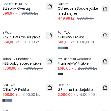
Soaked in Luxury
Culture
SLLeony Overtøj
CUheaven Bouclé jakke
599,97 kr.
999,95 kr.
med sløjfer
449,98 kr.
899,95 kr.
-50%
-50%
InWear
Part Two
ZAZIAHIW Casual jakke
OlilasPW Frakke
650,00 kr.
1.300,00 kr.
500,00 kr.
1.000,00 kr.
-60%
-30%
Karen By Simonsen
My Essential Wardrobe
KBBrooklyn Læderjakke
FrannieMW Frakke
1.600,00 kr.
4.000,00 kr.
1.610,00 kr.
2.300,00 kr.
-50%
-50%
Part Two
Gestuz
OlilasPW Frakke
GZelena Læderjakke
500,00 kr.
1.000,00 kr.
2.000,00 kr.
4.000,00 kr.
-30%
-30%