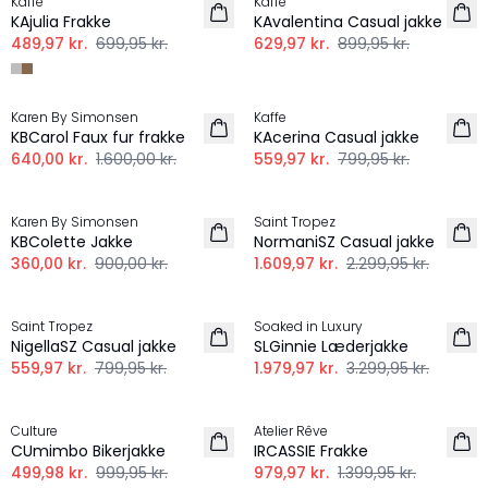
Kaffe
Kaffe
KAjulia Frakke
KAvalentina Casual jakke
489,97 kr.
699,95 kr.
629,97 kr.
899,95 kr.
-60%
-30%
Karen By Simonsen
Kaffe
KBCarol Faux fur frakke
KAcerina Casual jakke
640,00 kr.
1.600,00 kr.
559,97 kr.
799,95 kr.
-60%
-30%
Karen By Simonsen
Saint Tropez
KBColette Jakke
NormaniSZ Casual jakke
360,00 kr.
900,00 kr.
1.609,97 kr.
2.299,95 kr.
-30%
-40%
Saint Tropez
Soaked in Luxury
NigellaSZ Casual jakke
SLGinnie Læderjakke
559,97 kr.
799,95 kr.
1.979,97 kr.
3.299,95 kr.
-50%
-30%
Culture
Atelier Rêve
CUmimbo Bikerjakke
IRCASSIE Frakke
499,98 kr.
999,95 kr.
979,97 kr.
1.399,95 kr.