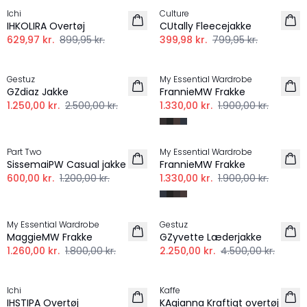
Ichi
Culture
IHKOLIRA Overtøj
CUtally Fleecejakke
629,97 kr.
899,95 kr.
399,98 kr.
799,95 kr.
-50%
-30%
Gestuz
My Essential Wardrobe
GZdiaz Jakke
FrannieMW Frakke
1.250,00 kr.
2.500,00 kr.
1.330,00 kr.
1.900,00 kr.
-50%
-30%
Part Two
My Essential Wardrobe
SissemaiPW Casual jakke
FrannieMW Frakke
600,00 kr.
1.200,00 kr.
1.330,00 kr.
1.900,00 kr.
-30%
-50%
My Essential Wardrobe
Gestuz
MaggieMW Frakke
GZyvette Læderjakke
1.260,00 kr.
1.800,00 kr.
2.250,00 kr.
4.500,00 kr.
-30%
-30%
Ichi
Kaffe
IHSTIPA Overtøj
KAgianna Kraftigt overtøj