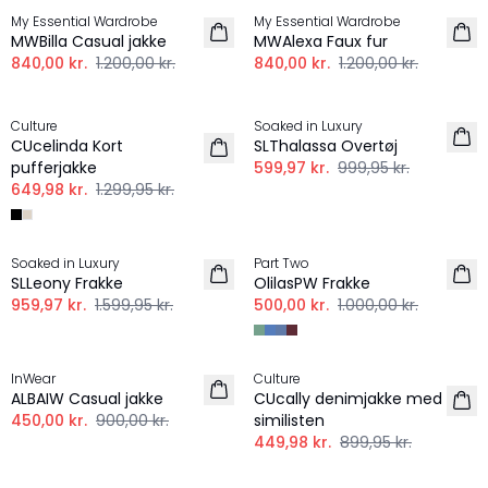
My Essential Wardrobe
My Essential Wardrobe
MWBilla Casual jakke
MWAlexa Faux fur
840,00 kr.
1.200,00 kr.
840,00 kr.
1.200,00 kr.
-50%
-40%
Culture
Soaked in Luxury
CUcelinda Kort
SLThalassa Overtøj
pufferjakke
599,97 kr.
999,95 kr.
649,98 kr.
1.299,95 kr.
-40%
-50%
Soaked in Luxury
Part Two
SLLeony Frakke
OlilasPW Frakke
959,97 kr.
1.599,95 kr.
500,00 kr.
1.000,00 kr.
-50%
-50%
InWear
Culture
ALBAIW Casual jakke
CUcally denimjakke med
450,00 kr.
900,00 kr.
similisten
449,98 kr.
899,95 kr.
-40%
-50%