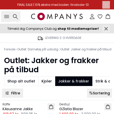
FINAL SALE | 10% ekstra med koden: finalsale-10
Søg
Log ind
Ku
Tilmeld dig Companys Club og
shop til medlemspriser!
LEVERING 2-3 HVERDAGE
Forside
Outlet: Dametøj på udsalg
Outlet: Jakker og frakker på tilbud
Outlet: Jakker og frakker
på tilbud
Shop alt outlet
Kjoler
Jakker & frakker
Strik & c
Filtre
Sortering
-30%
-30%
Kaffe
Gestuz
KAsusanne Jakke
GZlatia Blazer