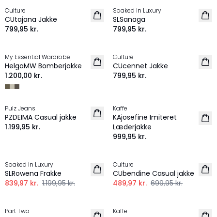
Culture
Soaked in Luxury
NYHED
NYHED
CUtajana Jakke
SLSanaga
799,95 kr.
799,95 kr.
My Essential Wardrobe
Culture
NYHED
HelgaMW Bomberjakke
CUcennet Jakke
1.200,00 kr.
799,95 kr.
Pulz Jeans
Kaffe
NYHED
NYHED
PZDEIMA Casual jakke
KAjosefine Imiteret
1.199,95 kr.
Læderjakke
999,95 kr.
-30%
-30%
Soaked in Luxury
Culture
SLRowena Frakke
CUbendine Casual jakke
839,97 kr.
1.199,95 kr.
489,97 kr.
699,95 kr.
Part Two
Kaffe
NYHED
NYHED