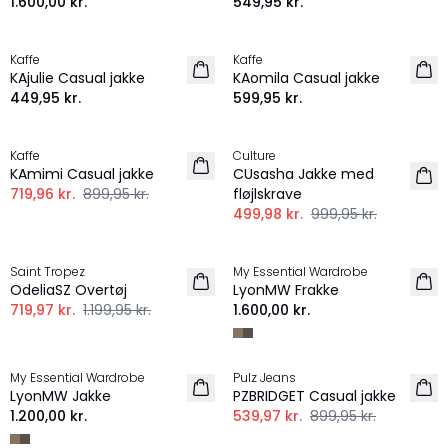
1.600,00 kr.
549,95 kr.
Kaffe
Kaffe
NYHED
NYHED
KAjulie Casual jakke
KAomila Casual jakke
449,95 kr.
599,95 kr.
-20%
-50%
Kaffe
Culture
KAmimi Casual jakke
CUsasha Jakke med
719,96 kr.
899,95 kr.
fløjlskrave
499,98 kr.
999,95 kr.
-40%
Saint Tropez
My Essential Wardrobe
OdeliaSZ Overtøj
LyonMW Frakke
719,97 kr.
1.199,95 kr.
1.600,00 kr.
-40%
My Essential Wardrobe
Pulz Jeans
LyonMW Jakke
PZBRIDGET Casual jakke
1.200,00 kr.
539,97 kr.
899,95 kr.
-20%