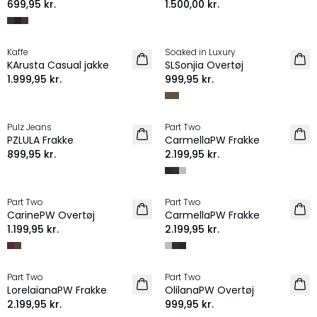
699,95 kr.
1.500,00 kr.
Kaffe
Soaked in Luxury
NYHED
NYHED
KArusta Casual jakke
SLSonjia Overtøj
1.999,95 kr.
999,95 kr.
Pulz Jeans
Part Two
NYHED
NYHED
PZLULA Frakke
CarmellaPW Frakke
899,95 kr.
2.199,95 kr.
Part Two
Part Two
NYHED
NYHED
CarinePW Overtøj
CarmellaPW Frakke
1.199,95 kr.
2.199,95 kr.
Part Two
Part Two
NYHED
NYHED
LorelaianaPW Frakke
OlilanaPW Overtøj
2.199,95 kr.
999,95 kr.