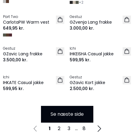
+
2
Part Two
Gestuz
NYHED
NYHED
CarlotaPW Warm vest
GZvenja Lang frakke
649,95 kr.
3.000,00 kr.
Gestuz
Ichi
NYHED
NYHED
GZavic Lang frakke
IHKEISHA Casual jakke
3.500,00 kr.
599,95 kr.
Ichi
Gestuz
NYHED
NYHED
IHKATE Casual jakke
GZavic Kort jakke
599,95 kr.
2.500,00 kr.
Se næste side
1
2
3
...
8