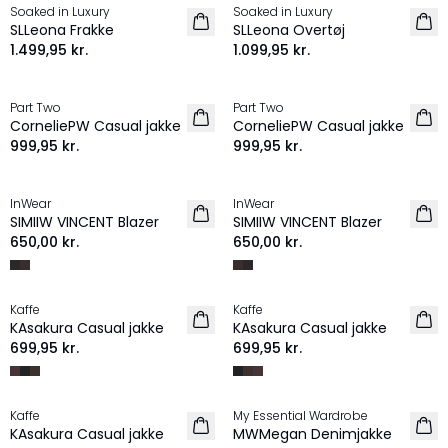
Soaked in Luxury
Soaked in Luxury
NYHED
NYHED
SLLeona Frakke
SLLeona Overtøj
1.499,95 kr.
1.099,95 kr.
Part Two
Part Two
NYHED
NYHED
CorneliePW Casual jakke
CorneliePW Casual jakke
999,95 kr.
999,95 kr.
InWear
InWear
NYHED
NYHED
SIMIIW VINCENT Blazer
SIMIIW VINCENT Blazer
650,00 kr.
650,00 kr.
Kaffe
Kaffe
NYHED
NYHED
KAsakura Casual jakke
KAsakura Casual jakke
699,95 kr.
699,95 kr.
Kaffe
My Essential Wardrobe
NYHED
NYHED
KAsakura Casual jakke
MWMegan Denimjakke