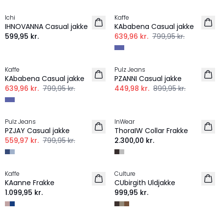
Ichi
Kaffe
NYHED
IHNOVANNA Casual jakke
KAbabena Casual jakke
599,95 kr.
639,96 kr.
799,95 kr.
-20%
-50%
Kaffe
Pulz Jeans
KAbabena Casual jakke
PZANNI Casual jakke
639,96 kr.
799,95 kr.
449,98 kr.
899,95 kr.
-30%
Pulz Jeans
InWear
NYHED
PZJAY Casual jakke
ThoraIW Collar Frakke
559,97 kr.
799,95 kr.
2.300,00 kr.
Kaffe
Culture
NYHED
NYHED
KAanne Frakke
CUbirgith Uldjakke
1.099,95 kr.
999,95 kr.