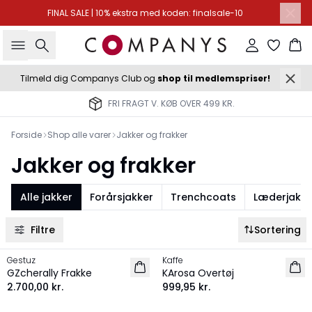
FINAL SALE | 10% ekstra med koden: finalsale-10
Søg
Log ind
Ku
Tilmeld dig Companys Club og
shop til medlemspriser!
FRI FRAGT V. KØB OVER 499 KR.
Forside
Shop alle varer
Jakker og frakker
Jakker og frakker
Alle jakker
Forårsjakker
Trenchcoats
Læderjakke
Filtre
Sortering
Gestuz
Kaffe
NYHED
NYHED
GZcherally Frakke
KArosa Overtøj
2.700,00 kr.
999,95 kr.