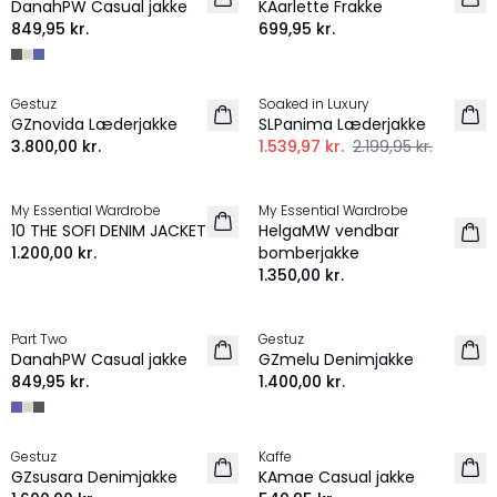
DanahPW Casual jakke
KAarlette Frakke
849,95 kr.
699,95 kr.
-30%
Gestuz
Soaked in Luxury
NYHED
GZnovida Læderjakke
SLPanima Læderjakke
3.800,00 kr.
1.539,97 kr.
2.199,95 kr.
My Essential Wardrobe
My Essential Wardrobe
NYHED
10 THE SOFI DENIM JACKET
HelgaMW vendbar
1.200,00 kr.
bomberjakke
1.350,00 kr.
Part Two
Gestuz
NYHED
NYHED
DanahPW Casual jakke
GZmelu Denimjakke
849,95 kr.
1.400,00 kr.
Gestuz
Kaffe
NYHED
NYHED
GZsusara Denimjakke
KAmae Casual jakke