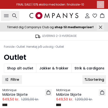
FINAL SALE | 10% ekstra med koden: finalsale-10
Søg
Log ind
Ku
Tilmeld dig Companys Club og
shop til medlemspriser!
LEVERING 2-3 HVERDAGE
Forside
Outlet: Herretøj på udsalg
Outlet
Outlet
Shop alt outlet
Jakker & frakker
Strik & cardigans
Filtre
Sortering
-50%
-50%
Matinique
Matinique
MAbrize Skjorte
MAbrize Skjorte
649,50 kr.
1.299,00 kr.
649,50 kr.
1.299,00 kr.
-30%
-50%