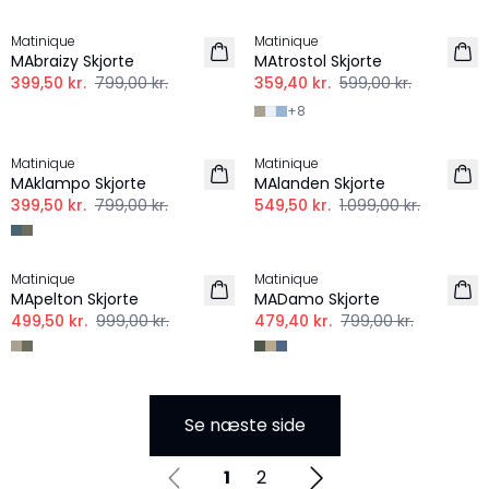
-50%
-40%
Matinique
Matinique
MAbraizy Skjorte
MAtrostol Skjorte
399,50 kr.
799,00 kr.
359,40 kr.
599,00 kr.
+
8
-50%
-50%
Matinique
Matinique
MAklampo Skjorte
MAlanden Skjorte
399,50 kr.
799,00 kr.
549,50 kr.
1.099,00 kr.
-50%
-40%
Matinique
Matinique
HØR
MApelton Skjorte
MADamo Skjorte
499,50 kr.
999,00 kr.
479,40 kr.
799,00 kr.
Se næste side
1
2