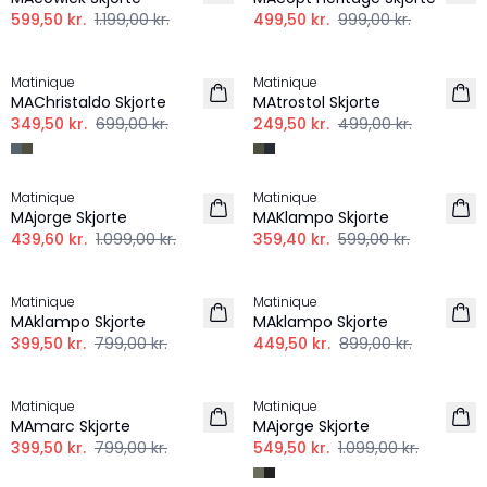
599,50 kr.
1.199,00 kr.
499,50 kr.
999,00 kr.
-50%
-50%
Matinique
Matinique
MAChristaldo Skjorte
MAtrostol Skjorte
349,50 kr.
699,00 kr.
249,50 kr.
499,00 kr.
-60%
-40%
Matinique
Matinique
MAjorge Skjorte
MAKlampo Skjorte
439,60 kr.
1.099,00 kr.
359,40 kr.
599,00 kr.
-50%
-50%
Matinique
Matinique
HØR
HØR
MAklampo Skjorte
MAklampo Skjorte
399,50 kr.
799,00 kr.
449,50 kr.
899,00 kr.
-50%
-50%
Matinique
Matinique
MAmarc Skjorte
MAjorge Skjorte
399,50 kr.
799,00 kr.
549,50 kr.
1.099,00 kr.
-30%
-50%