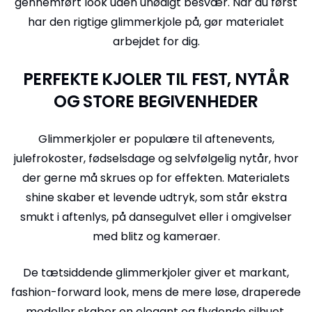
gennemført look uden unødigt besvær. Når du først
har den rigtige glimmerkjole på, gør materialet
arbejdet for dig.
PERFEKTE KJOLER TIL FEST, NYTÅR
OG STORE BEGIVENHEDER
Glimmerkjoler er populære til aftenevents,
julefrokoster, fødselsdage og selvfølgelig nytår, hvor
der gerne må skrues op for effekten. Materialets
shine skaber et levende udtryk, som står ekstra
smukt i aftenlys, på dansegulvet eller i omgivelser
med blitz og kameraer.
De tætsiddende glimmerkjoler giver et markant,
fashion-forward look, mens de mere løse, draperede
modeller skaber en elegant og flydende silhuet.