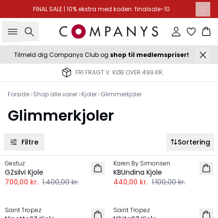
FINAL SALE | 10% ekstra med koden: finalsale-10
Søg
Log ind
Ku
Tilmeld dig Companys Club og
shop til medlemspriser!
FRI FRAGT V. KØB OVER 499 KR.
Forside
Shop alle varer
Kjoler
Glimmerkjoler
Glimmerkjoler
Filtre
Sortering
-50%
-60%
Gestuz
Karen By Simonsen
GZsilvi Kjole
KBUndina Kjole
700,00 kr.
1.400,00 kr.
440,00 kr.
1.100,00 kr.
-30%
-30%
Saint Tropez
Saint Tropez