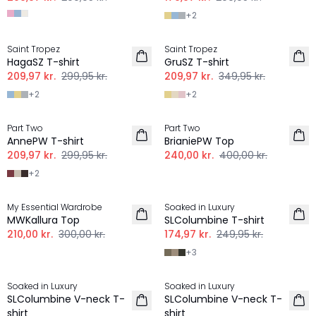
+
2
-30%
-40%
Saint Tropez
Saint Tropez
HagaSZ T-shirt
GruSZ T-shirt
209,97 kr.
299,95 kr.
209,97 kr.
349,95 kr.
+
2
+
2
-30%
-40%
Part Two
Part Two
HØR
AnnePW T-shirt
BrianiePW Top
209,97 kr.
299,95 kr.
240,00 kr.
400,00 kr.
+
2
-30%
-30%
My Essential Wardrobe
Soaked in Luxury
MWKallura Top
SLColumbine T-shirt
210,00 kr.
300,00 kr.
174,97 kr.
249,95 kr.
+
3
-40%
-30%
Soaked in Luxury
Soaked in Luxury
SLColumbine V-neck T-
SLColumbine V-neck T-
shirt
shirt