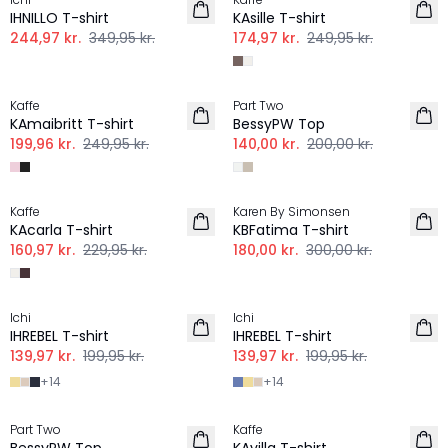
IHNILLO T-shirt
KAsille T-shirt
244,97 kr.
349,95 kr.
174,97 kr.
249,95 kr.
-20%
-30%
Kaffe
Part Two
KAmaibritt T-shirt
BessyPW Top
199,96 kr.
249,95 kr.
140,00 kr.
200,00 kr.
-30%
-40%
Kaffe
Karen By Simonsen
KAcarla T-shirt
KBFatima T-shirt
160,97 kr.
229,95 kr.
180,00 kr.
300,00 kr.
-30%
-30%
Ichi
Ichi
IHREBEL T-shirt
IHREBEL T-shirt
139,97 kr.
199,95 kr.
139,97 kr.
199,95 kr.
+
14
+
14
-30%
-30%
Part Two
Kaffe