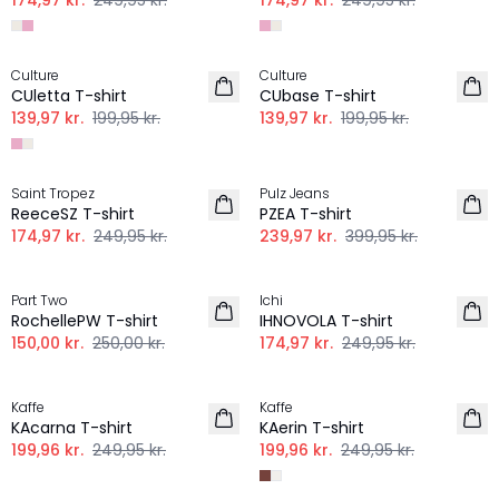
174,97 kr.
249,95 kr.
174,97 kr.
249,95 kr.
-30%
-30%
Culture
Culture
CUletta T-shirt
CUbase T-shirt
139,97 kr.
199,95 kr.
139,97 kr.
199,95 kr.
-30%
-40%
Saint Tropez
Pulz Jeans
ReeceSZ T-shirt
PZEA T-shirt
174,97 kr.
249,95 kr.
239,97 kr.
399,95 kr.
-40%
-30%
Part Two
Ichi
RochellePW T-shirt
IHNOVOLA T-shirt
150,00 kr.
250,00 kr.
174,97 kr.
249,95 kr.
-20%
-20%
Kaffe
Kaffe
KAcarna T-shirt
KAerin T-shirt
199,96 kr.
249,95 kr.
199,96 kr.
249,95 kr.
-30%
-20%