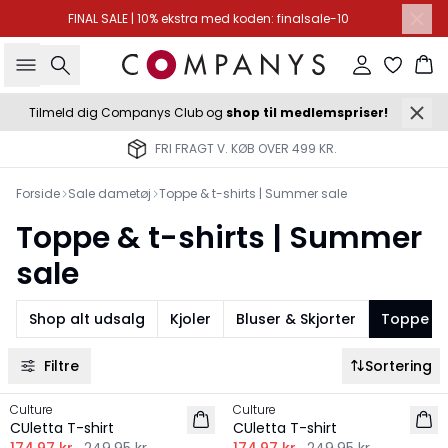
FINAL SALE | 10% ekstra med koden: finalsale-10
Søg
Log ind
Ku
Tilmeld dig Companys Club og
shop til medlemspriser!
FRI FRAGT V. KØB OVER 499 KR.
Forside
Sale dametøj
Toppe & t-shirts | Summer sale
Toppe & t-shirts | Summer
sale
Shop alt udsalg
Kjoler
Bluser & Skjorter
Toppe & 
Filtre
Sortering
-30%
-30%
Culture
Culture
CUletta T-shirt
CUletta T-shirt