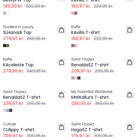
BessyPW Top
KAvilla T-shirt
140,00 kr.
200,00 kr.
160,97 kr.
229,95 kr.
-30%
-30%
Soaked in Luxury
Kaffe
SLHanadi Top
KAvilla T-shirt
279,97 kr.
399,95 kr.
160,97 kr.
229,95 kr.
-20%
-30%
Kaffe
Saint Tropez
KAceleste Top
RenaldaSZ T-shirt
279,96 kr.
349,95 kr.
209,97 kr.
299,95 kr.
-30%
-20%
Saint Tropez
My Essential Wardrobe
RenaldaSZ T-shirt
MWKallura T-shirt
209,97 kr.
299,95 kr.
280,00 kr.
350,00 kr.
-30%
-40%
Culture
Saint Tropez
CUlippy T-shirt
HagaSZ T-shirt
209,97 kr.
299,95 kr.
179,97 kr.
299,95 kr.