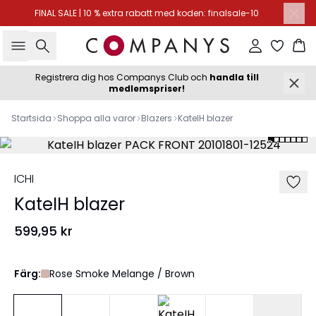
FINAL SALE | 10 % extra rabatt med koden: finalsale-10
Sök
Logga in
Ko
Registrera dig hos Companys Club och
handla till
medlemspriser!
Startsida
Shoppa alla varor
Blazers
KateIH blazer
ICHI
KateIH blazer
599,95 kr
Färg:
Rose Smoke Melange / Brown