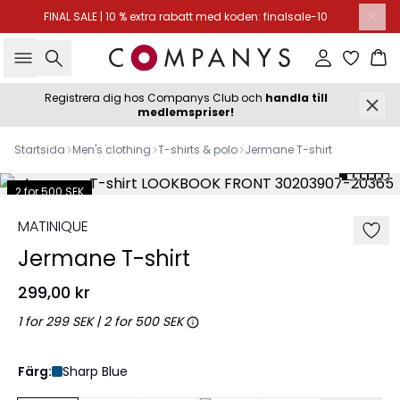
FINAL SALE | 10 % extra rabatt med koden: finalsale-10
Sök
Logga in
Ko
Registrera dig hos Companys Club och
handla till
medlemspriser!
Startsida
Men's clothing
T-shirts & polo
Jermane T-shirt
2 for 500 SEK
MATINIQUE
Jermane T-shirt
299,00 kr
1 for 299 SEK | 2 for 500 SEK
Färg:
Sharp Blue