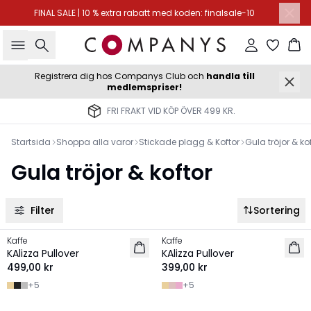
FINAL SALE | 10 % extra rabatt med koden: finalsale-10
Sök
Logga in
Ko
Registrera dig hos Companys Club och
handla till
medlemspriser!
FRI FRAKT VID KÖP ÖVER 499 KR.
Startsida
Shoppa alla varor
Stickade plagg & Koftor
Gula tröjor & ko
Gula tröjor & koftor
Filter
Sortering
Kaffe
Kaffe
NYHET
NYHET
KAlizza Pullover
KAlizza Pullover
499,00 kr
399,00 kr
+
5
+
5