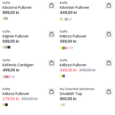
Kaffe
Kaffe
NYHET
NYHET
KAciona Pullover
KAvivian Pullover
899,00 kr
449,00 kr
+
2
Kaffe
Kaffe
NYHET
NYHET
KAjinie Pullover
KAlizza Pullover
599,00 kr
399,00 kr
+
27
-30%
Kaffe
Kaffe
NYHET
KAfenia Cardigan
KAlizza Pullover
499,00 kr
349,30 kr
499,00 kr
+
8
-30%
Kaffe
My Essential Wardrobe
LINNE
KAlizza Pullover
DivaMW Top
279,30 kr
399,00 kr
900,00 kr
-30%
-30%