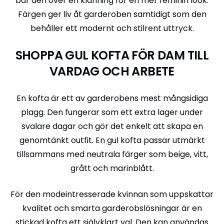
bär den över en klänning för en mer feminin look.
Färgen ger liv åt garderoben samtidigt som den
behåller ett modernt och stilrent uttryck.
SHOPPA GUL KOFTA FÖR DAM TILL
VARDAG OCH ARBETE
En kofta är ett av garderobens mest mångsidiga
plagg. Den fungerar som ett extra lager under
svalare dagar och gör det enkelt att skapa en
genomtänkt outfit. En gul kofta passar utmärkt
tillsammans med neutrala färger som beige, vitt,
grått och marinblått.
För den modeintresserade kvinnan som uppskattar
kvalitet och smarta garderobslösningar är en
stickad kofta ett självklart val. Den kan användas