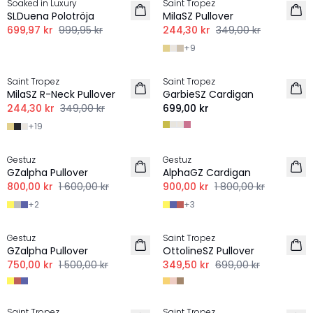
Soaked in Luxury
Saint Tropez
SLDuena Polotröja
MilaSZ Pullover
699,97 kr
999,95 kr
244,30 kr
349,00 kr
+
9
-30%
Saint Tropez
Saint Tropez
MilaSZ R-Neck Pullover
GarbieSZ Cardigan
244,30 kr
349,00 kr
699,00 kr
+
19
-50%
-50%
Gestuz
Gestuz
GZalpha Pullover
AlphaGZ Cardigan
800,00 kr
1 600,00 kr
900,00 kr
1 800,00 kr
+
2
+
3
-50%
-50%
Gestuz
Saint Tropez
GZalpha Pullover
OttolineSZ Pullover
750,00 kr
1 500,00 kr
349,50 kr
699,00 kr
-50%
-40%
Saint Tropez
Saint Tropez