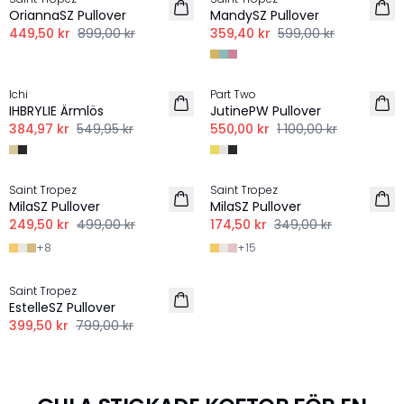
OriannaSZ Pullover
MandySZ Pullover
449,50 kr
899,00 kr
359,40 kr
599,00 kr
-30%
-50%
Ichi
Part Two
IHBRYLIE Ärmlös
JutinePW Pullover
384,97 kr
549,95 kr
550,00 kr
1 100,00 kr
-50%
-50%
Saint Tropez
Saint Tropez
MilaSZ Pullover
MilaSZ Pullover
249,50 kr
499,00 kr
174,50 kr
349,00 kr
+
8
+
15
-50%
Saint Tropez
EstelleSZ Pullover
399,50 kr
799,00 kr