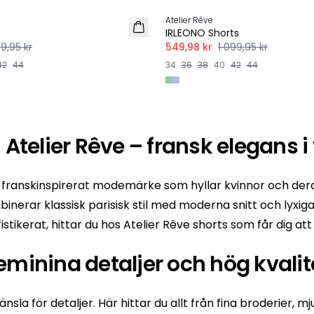
Atelier Rêve
IRLEONO Shorts
99,95 kr
549,98 kr
1 099,95 kr
42
44
34
36
38
40
42
44
 Atelier Rêve – fransk elegans i 
 franskinspirerat modemärke som hyllar kvinnor och dera
inerar klassisk parisisk stil med moderna snitt och lyxi
tikerat, hittar du hos Atelier Rêve shorts som får dig at
eminina detaljer och hög kvalit
sla för detaljer. Här hittar du allt från fina broderier,