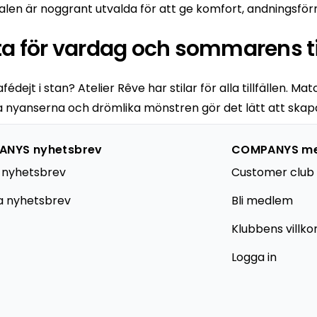
len är noggrant utvalda för att ge komfort, andningsför
ta för vardag och sommarens til
édejt i stan? Atelier Rêve har stilar för alla tillfällen. M
usa nyanserna och drömlika mönstren gör det lätt att ska
NYS nyhetsbrev
COMPANYS m
 nyhetsbrev
Customer club 
a nyhetsbrev
Bli medlem
Klubbens villko
Logga in