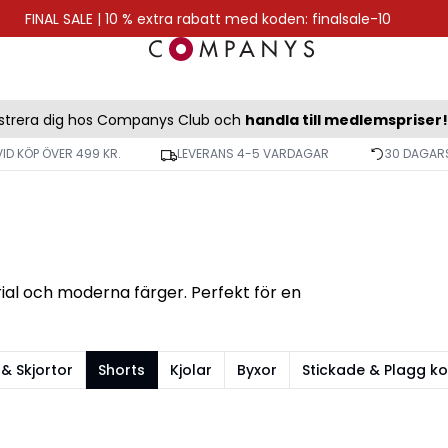
FINAL SALE | 10 % extra rabatt med koden: finalsale-10
strera dig hos Companys Club och
handla till medlemspriser!
VID KÖP ÖVER 499 KR.
LEVERANS 4-5 VARDAGAR
30 DAGARS
rial och moderna färger. Perfekt för en
 & Skjortor
Shorts
Kjolar
Byxor
Stickade & Plagg ko
-50%