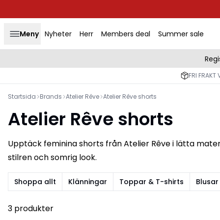
Meny
Nyheter
Herr
Members deal
Summer sale
Regi
FRI FRAKT 
Startsida
Brands
Atelier Rêve
Atelier Rêve shorts
Atelier Rêve shorts
Upptäck feminina shorts från Atelier Rêve i lätta mate
stilren och somrig look.
Shoppa allt
Klänningar
Toppar & T-shirts
Blusar
3 produkter
-30%
-50%