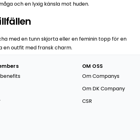
måga och en lyxig känsla mot huden.
lfällen
atcha med en tunn skjorta eller en feminin topp för en
pa en outfit med fransk charm.
embers
OM OSS
benefits
Om Companys
Om DK Company
r
CSR