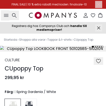
FINAL SALE | 10 % extra rabatt med koden: finalsale-10
Sök
Logga in
Ko
Registrera dig hos Companys Club och
handla till
medlemspriser!
Startsida
Shoppa alla varor
Toppar & t-shirts
CUpoppy Top
CULTURE
CUpoppy Top
299,95 kr
Färg:
Spring Gardenia / White