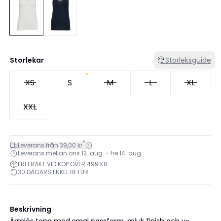
Storlekar
Storleksguide
XS
S
M
L
XL
XXL
*
Leverans från 39,00 kr
Leverans mellan ons 12. aug. - fre 14. aug.
FRI FRAKT VID KÖP ÖVER 499 KR.
30 DAGARS ENKEL RETUR
Beskrivning
Ärmlös topp med smal passform, mjuk finish och v-