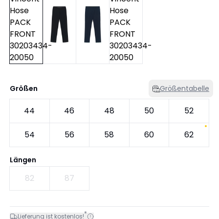
Größen
Größentabelle
44
46
48
50
52
54
56
58
60
62
Längen
82
87
*
Lieferung ist kostenlos!