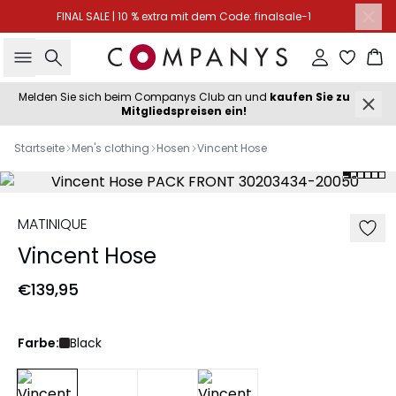
FINAL SALE | 10 % extra mit dem Code: finalsale-1
Suche
Einloggen
Wa
Melden Sie sich beim Companys Club an und
kaufen Sie zu
Mitgliedspreisen ein!
Startseite
Men's clothing
Hosen
Vincent Hose
MATINIQUE
Vincent Hose
€139,95
Farbe:
Black