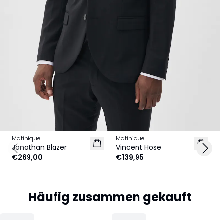
Matinique
Matinique
Jonathan Blazer
Vincent Hose
Previous slide
Next
€269,00
€139,95
Häufig zusammen gekauft