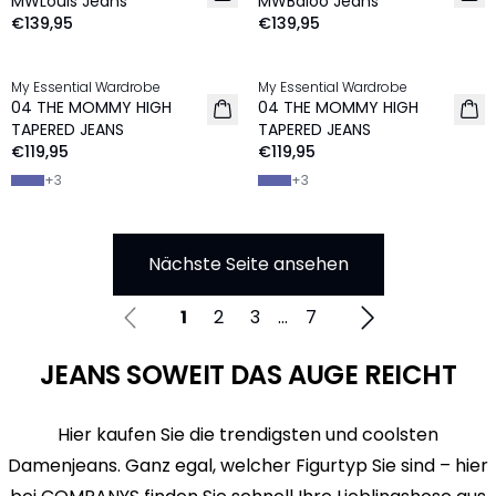
MWLouis Jeans
MWBaloo Jeans
€139,95
€139,95
My Essential Wardrobe
My Essential Wardrobe
NEU
NEU
04 THE MOMMY HIGH
04 THE MOMMY HIGH
TAPERED JEANS
TAPERED JEANS
€119,95
€119,95
+
3
+
3
Nächste Seite ansehen
1
2
3
...
7
JEANS SOWEIT DAS AUGE REICHT
Hier kaufen Sie die trendigsten und coolsten
Damenjeans. Ganz egal, welcher Figurtyp Sie sind – hier