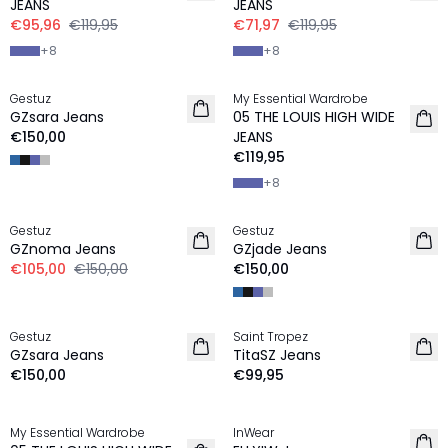
JEANS
JEANS
€95,96
€119,95
€71,97
€119,95
+
8
+
8
Gestuz
My Essential Wardrobe
NEU
NEU
GZsara Jeans
05 THE LOUIS HIGH WIDE
€150,00
JEANS
€119,95
+
8
-30%
Gestuz
Gestuz
NEU
GZnoma Jeans
GZjade Jeans
€105,00
€150,00
€150,00
Gestuz
Saint Tropez
NEU
GZsara Jeans
TitaSZ Jeans
€150,00
€99,95
-30%
My Essential Wardrobe
InWear