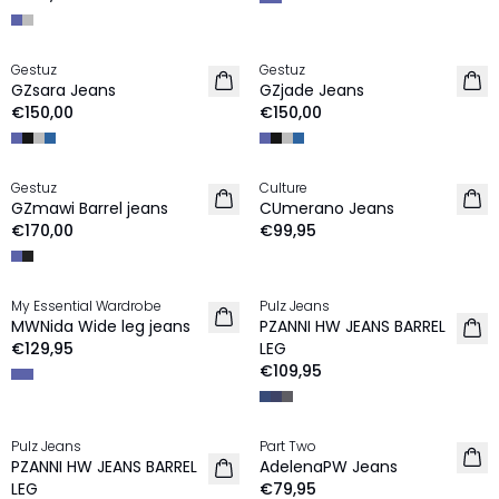
Gestuz
Gestuz
NEU
NEU
GZsara Jeans
GZjade Jeans
€150,00
€150,00
Gestuz
Culture
NEU
NEU
GZmawi Barrel jeans
CUmerano Jeans
€170,00
€99,95
My Essential Wardrobe
Pulz Jeans
NEU
MWNida Wide leg jeans
PZANNI HW JEANS BARREL
€129,95
LEG
€109,95
Pulz Jeans
Part Two
NEU
NEU
PZANNI HW JEANS BARREL
AdelenaPW Jeans
LEG
€79,95