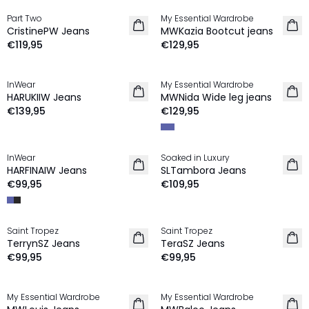
Part Two
My Essential Wardrobe
NEU
NEU
CristinePW Jeans
MWKazia Bootcut jeans
€119,95
€129,95
InWear
My Essential Wardrobe
NEU
NEU
HARUKIIW Jeans
MWNida Wide leg jeans
€139,95
€129,95
InWear
Soaked in Luxury
NEU
NEU
HARFINAIW Jeans
SLTambora Jeans
€99,95
€109,95
Saint Tropez
Saint Tropez
NEU
NEU
TerrynSZ Jeans
TeraSZ Jeans
€99,95
€99,95
My Essential Wardrobe
My Essential Wardrobe
NEU
NEU