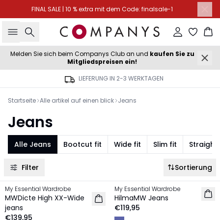
FINAL SALE | 10 % extra mit dem Code: finalsale-1
Suche
Einloggen
Wa
Melden Sie sich beim Companys Club an und
kaufen Sie zu
Mitgliedspreisen ein!
LIEFERUNG IN 2-3 WERKTAGEN
Startseite
Alle artikel auf einen blick
Jeans
Jeans
Alle Jeans
Bootcut fit
Wide fit
Slim fit
Straight 
Filter
Sortierung
My Essential Wardrobe
My Essential Wardrobe
NEU
NEU
MWDicte High XX-Wide
HilmaMW Jeans
jeans
€119,95
€139,95