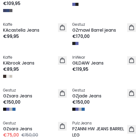
€109,95
Kaffe
Gestuz
NEU
NEU
KAcastelia Jeans
GZmawi Barrel jeans
€99,95
€170,00
Kaffe
InWear
NEU
NEU
KAbrook Jeans
GILDAIW Jeans
€89,95
€119,95
Gestuz
Gestuz
NEU
NEU
GZsara Jeans
GZjade Jeans
€150,00
€150,00
-50%
Gestuz
Pulz Jeans
NEU
GZsara Jeans
PZANNI HW JEANS BARREL
€75,00
€150,00
LEG