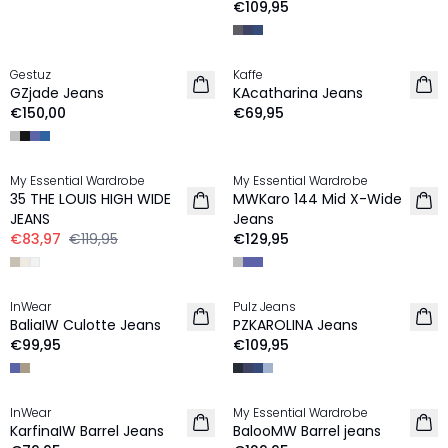
€109,95
Gestuz
Kaffe
NEU
NEU
GZjade Jeans
KAcatharina Jeans
€150,00
€69,95
-30%
My Essential Wardrobe
My Essential Wardrobe
35 THE LOUIS HIGH WIDE
MWKaro 144 Mid X-Wide
JEANS
Jeans
€83,97
€119,95
€129,95
InWear
Pulz Jeans
NEU
NEU
BaliaIW Culotte Jeans
PZKAROLINA Jeans
€99,95
€109,95
InWear
My Essential Wardrobe
NEU
KarfinaIW Barrel Jeans
BalooMW Barrel jeans