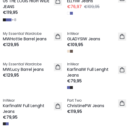
05 THE LOUIS HIGH WIDE
ELLYIW Jeans
JEANS
€76,97
€109,95
€119,95
+
8
My Essential Wardrobe
InWear
NEU
MWHottie Barrel jeans
GLADYSIW Jeans
€129,95
€109,95
My Essential Wardrobe
InWear
NEU
NEU
MWLucy Barrel jeans
KarfinaIW Full Lenght
€129,95
Jeans
€79,95
InWear
Part Two
NEU
NEU
KarfinaIW Full Lenght
ChristinePW Jeans
Jeans
€119,95
€79,95