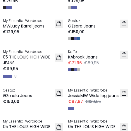
€79,95
€129,95
My Essential Wardrobe
Gestuz
NEU
MWLucy Barrel jeans
GZsara Jeans
€129,95
€150,00
-20%
My Essential Wardrobe
Kaffe
NEU
05 THE LOUIS HIGH WIDE
KAbrook Jeans
JEANS
€71,96
€89,95
€119,95
+
8
-30%
Gestuz
My Essential Wardrobe
NEU
GZmelu Jeans
JessieMW Wide leg jeans
€150,00
€97,97
€139,95
-20%
-40%
My Essential Wardrobe
My Essential Wardrobe
05 THE LOUIS HIGH WIDE
05 THE LOUIS HIGH WIDE