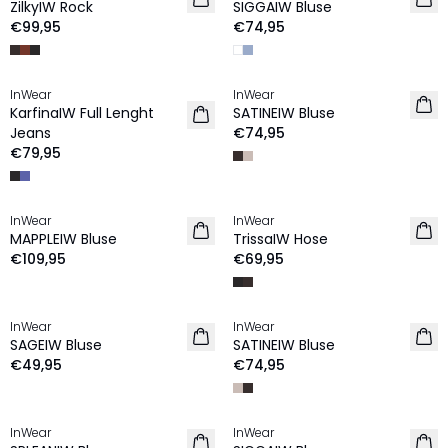
ZilkyIW Rock
SIGGAIW Bluse
€99,95
€74,95
InWear
InWear
NEU
NEU
KarfinaIW Full Lenght
SATINEIW Bluse
Jeans
€74,95
€79,95
InWear
InWear
NEU
NEU
MAPPLEIW Bluse
TrissaIW Hose
€109,95
€69,95
InWear
InWear
NEU
NEU
SAGEIW Bluse
SATINEIW Bluse
€49,95
€74,95
InWear
InWear
NEU
NEU