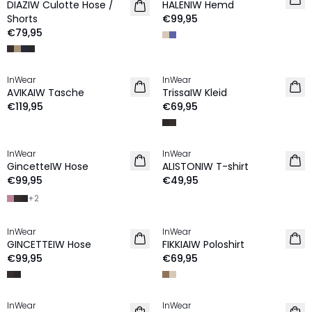
DIAZIW Culotte Hose /
HALENIW Hemd
Shorts
€99,95
€79,95
InWear
InWear
NEU
NEU
AVIKAIW Tasche
TrissaIW Kleid
€119,95
€69,95
InWear
InWear
NEU
NEU
GincetteIW Hose
ALISTONIW T-shirt
€99,95
€49,95
+
2
InWear
InWear
NEU
NEU
GINCETTEIW Hose
FIKKIAIW Poloshirt
€99,95
€69,95
InWear
InWear
NEU
NEU