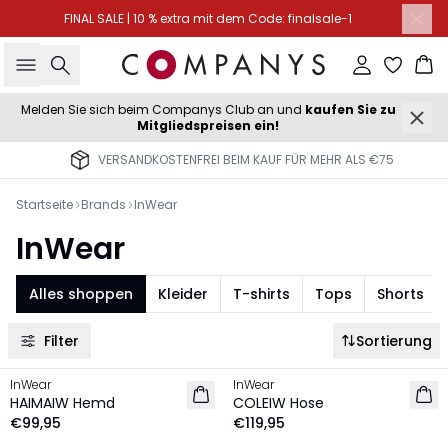
FINAL SALE | 10 % extra mit dem Code: finalsale-1
Suche
Einloggen
Wa
Melden Sie sich beim Companys Club an und
kaufen Sie zu
Mitgliedspreisen ein!
VERSANDKOSTENFREI BEIM KAUF FÜR MEHR ALS €75
Startseite
Brands
InWear
InWear
Alles shoppen
Kleider
T-shirts
Tops
Shorts
Filter
Sortierung
InWear
InWear
NEU
NEU
HAIMAIW Hemd
COLEIW Hose
€99,95
€119,95