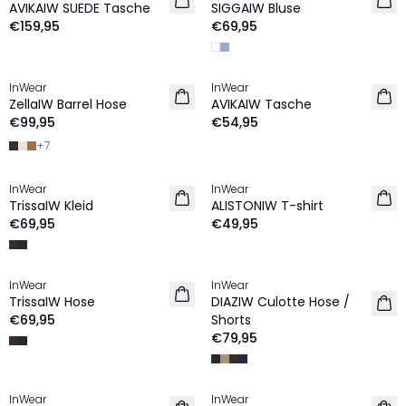
AVIKAIW SUEDE Tasche
SIGGAIW Bluse
€159,95
€69,95
InWear
InWear
NEU
NEU
ZellaIW Barrel Hose
AVIKAIW Tasche
€99,95
€54,95
+
7
InWear
InWear
NEU
NEU
TrissaIW Kleid
ALISTONIW T-shirt
€69,95
€49,95
InWear
InWear
NEU
NEU
TrissaIW Hose
DIAZIW Culotte Hose /
€69,95
Shorts
€79,95
InWear
InWear
NEU
NEU