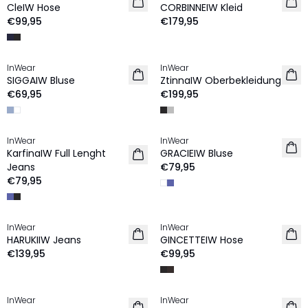
CleIW Hose
CORBINNEIW Kleid
€99,95
€179,95
InWear
InWear
NEU
NEU
SIGGAIW Bluse
ZtinnaIW Oberbekleidung
€69,95
€199,95
InWear
InWear
NEU
NEU
KarfinaIW Full Lenght
GRACIEIW Bluse
Jeans
€79,95
€79,95
InWear
InWear
NEU
NEU
HARUKIIW Jeans
GINCETTEIW Hose
€139,95
€99,95
InWear
InWear
NEU
NEU