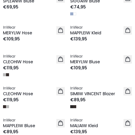
SPLEANIW Bluse
SIGGAIW Bluse
€69,95
€74,95
InWear
InWear
NEU
NEU
MERYLIW Hose
MAPPLEIW Kleid
€109,95
€139,95
InWear
InWear
NEU
NEU
CLEOHIW Hose
MERYLIW Bluse
€119,95
€109,95
InWear
InWear
NEU
NEU
CLEOHIW Hose
SIMIIW VINCENT Blazer
€119,95
€89,95
InWear
InWear
NEU
NEU
MAPPLEIW Bluse
MALIAIW Kleid
€89,95
€139,95