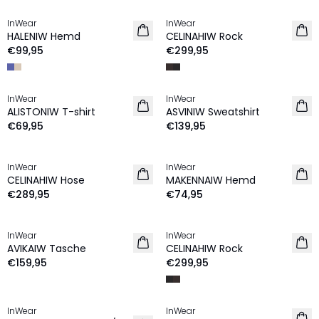
InWear
InWear
NEU
NEU
HALENIW Hemd
CELINAHIW Rock
€99,95
€299,95
InWear
InWear
NEU
NEU
ALISTONIW T-shirt
ASVINIW Sweatshirt
€69,95
€139,95
InWear
InWear
NEU
NEU
CELINAHIW Hose
MAKENNAIW Hemd
€289,95
€74,95
InWear
InWear
NEU
NEU
AVIKAIW Tasche
CELINAHIW Rock
€159,95
€299,95
InWear
InWear
NEU
NEU