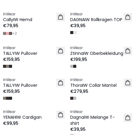
InWear
InWear
NEU
CallyIW Hemd
DAGNAIW Rollkragen TOP
€79,95
€39,95
+
2
InWear
InWear
NEU
NEU
TALLYIW Pullover
ZtinnaIW Oberbekleidung
€159,95
€199,95
InWear
InWear
NEU
NEU
TALLYIW Pullover
ThoraIW Collar Mantel
€159,95
€279,95
InWear
InWear
NEU
NEU
YENAHIW Cardigan
DagnaIW Melange T-
€99,95
shirt
€39,95