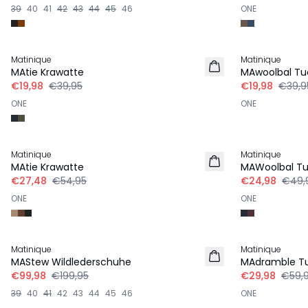
39
40
41
42
43
44
45
46
ONE
-50%
-50%
Matinique
Matinique
MAtie Krawatte
MAwoolbal Tu
€19,98
€39,95
€19,98
€39,9
ONE
ONE
-50%
-50%
Matinique
Matinique
MAtie Krawatte
MAWoolbal T
€27,48
€54,95
€24,98
€49,
ONE
ONE
-50%
-50%
Matinique
Matinique
MAStew Wildlederschuhe
MAdramble T
€99,98
€199,95
€29,98
€59,
39
40
41
42
43
44
45
46
ONE