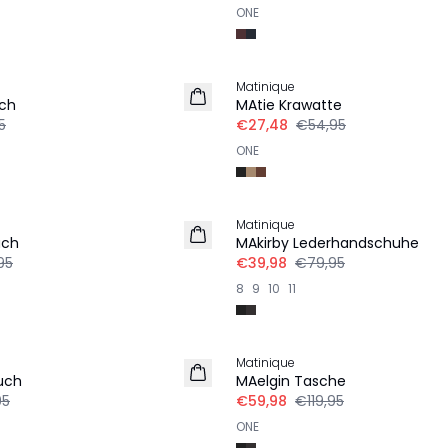
ONE
-50%
Matinique
ch
MAtie Krawatte
5
€27,48
€54,95
ONE
-50%
Matinique
uch
MAkirby Lederhandschuhe
95
€39,98
€79,95
8
9
10
11
-50%
Matinique
uch
MAelgin Tasche
95
€59,98
€119,95
ONE