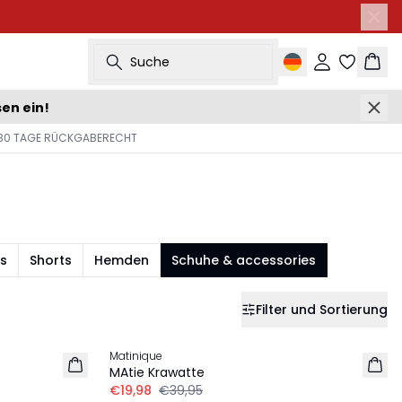
Suche
Einloggen
Ware
sen ein!
30 TAGE RÜCKGABERECHT
s
Shorts
Hemden
Schuhe & accessories
Filter und Sortierung
-50%
Matinique
MAtie Krawatte
€19,98
€39,95