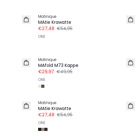
-50%
Matinique
LEINEN
MAtie Krawatte
€27,48
€54,95
ONE
-40%
Matinique
MAfold M73 Kappe
€29,97
€49,95
ONE
-50%
Matinique
MAtie Krawatte
€27,48
€54,95
ONE
-50%