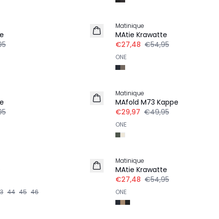
-50%
Matinique
te
MAtie Krawatte
95
€27,48
€54,95
ONE
-40%
Matinique
te
MAfold M73 Kappe
95
€29,97
€49,95
ONE
-50%
Matinique
e
MAtie Krawatte
€27,48
€54,95
3
44
45
46
ONE
-40%