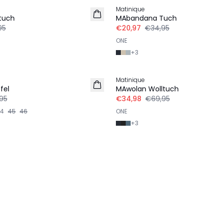
Matinique
tuch
MAbandana Tuch
95
€20,97
€34,95
ONE
+
3
-50%
Matinique
fel
MAwolan Wolltuch
95
€34,98
€69,95
4
45
46
ONE
+
3