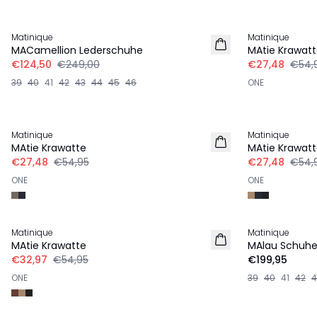
-50%
-50%
Matinique
Matinique
LEINEN
MACamellion Lederschuhe
MAtie Krawat
€124,50
€249,00
€27,48
€54,
39
40
41
42
43
44
45
46
ONE
-50%
-50%
Matinique
Matinique
MAtie Krawatte
MAtie Krawat
€27,48
€54,95
€27,48
€54,
ONE
ONE
-40%
Matinique
Matinique
MAtie Krawatte
MAlau Schuh
€32,97
€54,95
€199,95
ONE
39
40
41
42
4
-50%
-50%