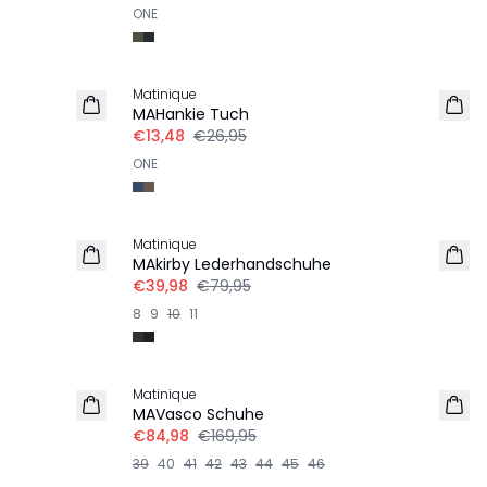
ONE
-50%
Matinique
MAHankie Tuch
€13,48
€26,95
ONE
-50%
Matinique
MAkirby Lederhandschuhe
€39,98
€79,95
8
9
10
11
-50%
Matinique
MAVasco Schuhe
€84,98
€169,95
39
40
41
42
43
44
45
46