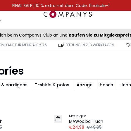
FINAL SALE | 10 % extra mit dem Code: finalsale-1
e
sich beim Companys Club an und
kaufen Sie zu Mitgliedsprei
IM KAUF FÜR MEHR ALS €75
LIEFERUNG IN 2-3 WERKTAGEN
ories
n & cardigans
T-shirts & polos
Anzüge
Hosen
Jean
-50%
Matinique
ch
MAWoolbal Tuch
5
€24,98
€49,95