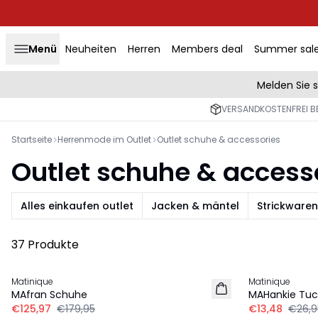
Menü
Neuheiten
Herren
Members deal
Summer sal
Melden Sie 
VERSANDKOSTENFREI BE
Startseite
Herrenmode im Outlet
Outlet schuhe & accessories
Outlet schuhe & access
Alles einkaufen outlet
Jacken & mäntel
Strickware
37 Produkte
-30%
-50%
Matinique
Matinique
MAfran Schuhe
MAHankie Tu
€125,97
€179,95
€13,48
€26,9