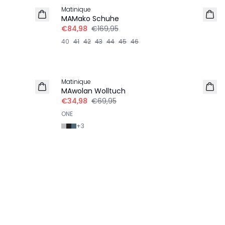
Matinique
MAMako Schuhe
€84,98
€169,95
40
41
42
43
44
45
46
-50%
Matinique
MAwolan Wolltuch
€34,98
€69,95
ONE
+
3