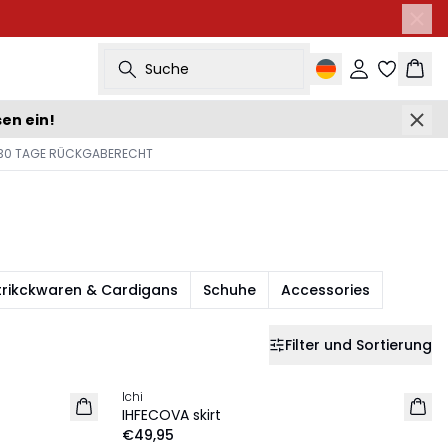
Suche
Einloggen
Ware
sen ein!
30 TAGE RÜCKGABERECHT
trikckwaren & Cardigans
Schuhe
Accessories
Filter und Sortierung
Ichi
NEU
IHFECOVA skirt
€49,95