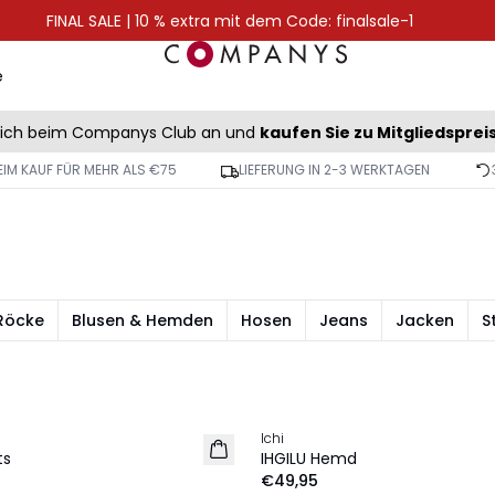
FINAL SALE | 10 % extra mit dem Code: finalsale-1
e
sich beim Companys Club an und
kaufen Sie zu Mitgliedsprei
IM KAUF FÜR MEHR ALS €75
LIEFERUNG IN 2-3 WERKTAGEN
Röcke
Blusen & Hemden
Hosen
Jeans
Jacken
S
Ichi
NEU
ts
IHGILU Hemd
€49,95