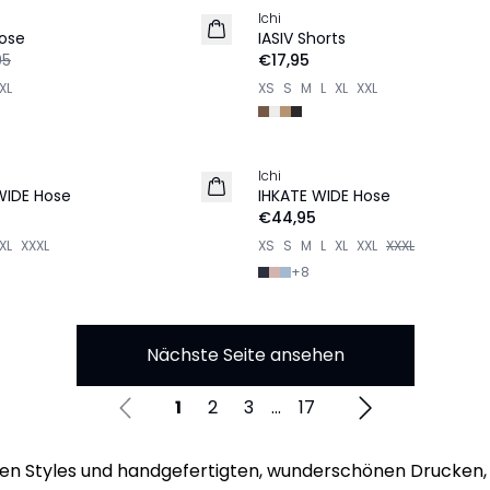
Ichi
Hose
IASIV Shorts
95
€17,95
XL
XS
S
M
L
XL
XXL
Ichi
WIDE Hose
IHKATE WIDE Hose
€44,95
XL
XXXL
XS
S
M
L
XL
XXL
XXXL
+
8
Nächste Seite ansehen
1
2
3
...
17
gen Styles und handgefertigten, wunderschönen Drucken, 