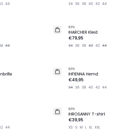
42
44
34
36
38
40
42
44
Ichi
NEU
IHARCHER Kleid
€79,95
42
44
34
36
38
40
42
44
Ichi
NEU
brille
IHFIENNA Hemd
€49,95
34
36
38
40
42
44
Ichi
NEU
IHROSANNY T-shirt
€39,95
42
44
XS
S
M
L
XL
XXL