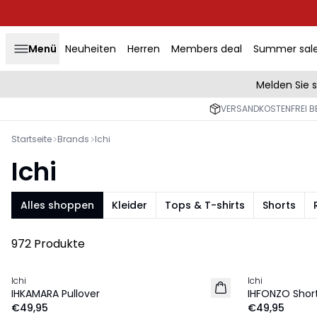
Menü
Neuheiten
Herren
Members deal
Summer sal
Melden Sie 
VERSANDKOSTENFREI BE
Startseite
Brands
Ichi
Ichi
Alles shoppen
Kleider
Tops & T-shirts
Shorts
972 Produkte
Ichi
Ichi
NEU
NEU
IHKAMARA Pullover
IHFONZO Shor
€49,95
€49,95