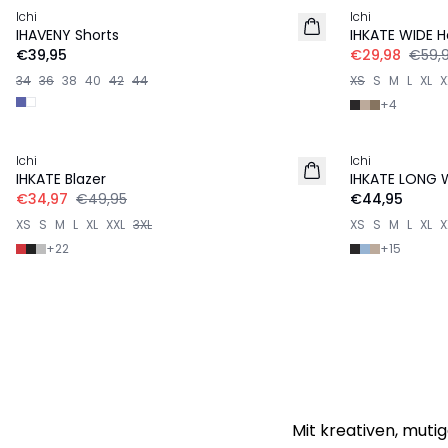
Ichi
Ichi
NEU
IHAVENY Shorts
IHKATE WIDE 
€39,95
€29,98
€59,
34
36
38
40
42
44
XS
S
M
L
XL
X
+
4
-30%
Ichi
Ichi
IHKATE Blazer
IHKATE LONG 
€34,97
€49,95
€44,95
XS
S
M
L
XL
XXL
3XL
XS
S
M
L
XL
X
+
22
+
15
Mit kreativen, muti