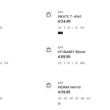
Ichi
NEU
r
IHKATE T-shirt
€34,95
XL
XS
S
M
L
XL
XXL
Ichi
NEU
IHTAMARY Blazer
€89,95
42
44
XS
S
M
L
XL
XXL
Ichi
r
IHDIMA Hemd
€39,95
XL
34
36
38
40
42
44