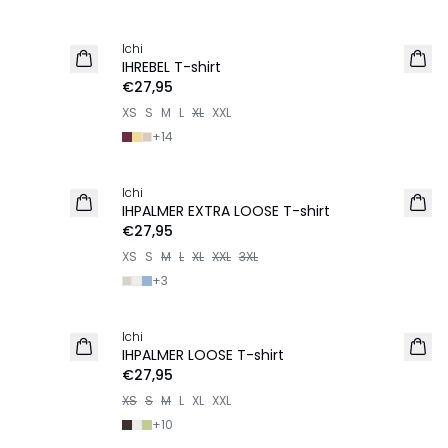
Ichi
NEU
IHREBEL T-shirt
€27,95
XS
S
M
L
XL
XXL
+
14
Ichi
NEU
IHPALMER EXTRA LOOSE T-shirt
€27,95
XS
S
M
L
XL
XXL
3XL
+
3
Ichi
NEU
IHPALMER LOOSE T-shirt
€27,95
XS
S
M
L
XL
XXL
+
10