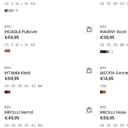
XS
S
M
L
XL
XXL
34
36
38
40
+
9
Ichi
Ichi
NEU
NEU
IHDASILA Pullover
IHAVENY Rock
€59,95
€39,95
XS
S
M
L
XL
XXL
34
36
38
40
+
2
Ichi
Ichi
NEU
IHTAMIA Kleid
IASOFIA Sonnen
€59,95
€14,95
34
36
38
40
42
44
ONE
Ichi
Ichi
NEU
NEU
IHROLLU Hemd
IHROLLU Hose
€49,95
€69,95
34
36
38
40
42
44
34
36
38
40