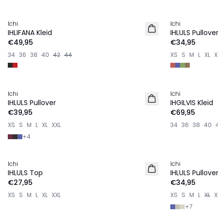
Ichi
Ichi
NEU
IHLIFANA Kleid
IHLULS Pullove
€49,95
€34,95
34
36
38
40
42
44
XS
S
M
L
XL
X
Ichi
Ichi
NEU
NEU
IHLULS Pullover
IHGILVIS Kleid
€39,95
€69,95
XS
S
M
L
XL
XXL
34
36
38
40
+
4
Ichi
Ichi
NEU
IHLULS Top
IHLULS Pullove
€27,95
€34,95
XS
S
M
L
XL
XXL
XS
S
M
L
XL
X
+
7
-30%
-50%