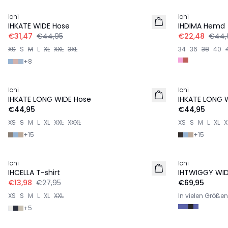
Ichi
Ichi
IHKATE WIDE Hose
IHDIMA Hemd
€31,47
€44,95
€22,48
€44,
XS
S
M
L
XL
XXL
3XL
34
36
38
40
+
8
Ichi
Ichi
IHKATE LONG WIDE Hose
IHKATE LONG 
€44,95
€44,95
XS
S
M
L
XL
XXL
XXXL
XS
S
M
L
XL
X
+
15
+
15
-50%
Ichi
Ichi
IHCELLA T-shirt
IHTWIGGY WID
€13,98
€27,95
€69,95
XS
S
M
L
XL
XXL
In vielen Größen
+
5
-50%