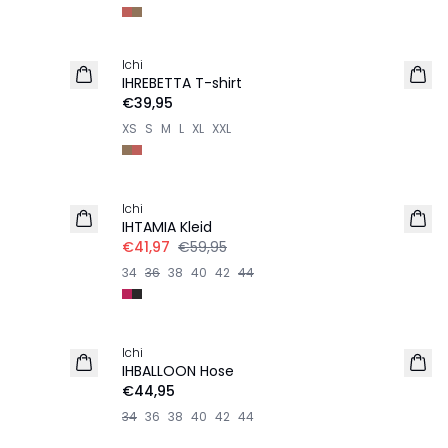
Ichi
NEU
IHREBETTA T-shirt
€39,95
XS
S
M
L
XL
XXL
-30%
Ichi
IHTAMIA Kleid
€41,97
€59,95
34
36
38
40
42
44
Ichi
NEU
IHBALLOON Hose
€44,95
34
36
38
40
42
44