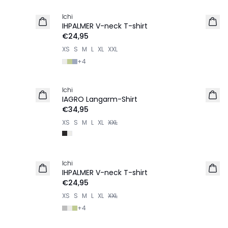
Ichi
NEU
IHPALMER V-neck T-shirt
€24,95
XS
S
M
L
XL
XXL
+
4
Ichi
IAGRO Langarm-Shirt
€34,95
XS
S
M
L
XL
XXL
Ichi
IHPALMER V-neck T-shirt
€24,95
XS
S
M
L
XL
XXL
+
4