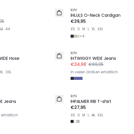
Ichi
NEU
IHLULS O-Neck Cardigan
95
€39,95
42
44
XS
S
M
L
XL
XXL
+
4
-50%
Ichi
WIDE Hose
IHTWIGGY WIDE Jeans
€34,98
€69,95
XL
3XL
In vielen Größen erhältlich
Ichi
E Jeans
IHPALMER RIB T-shirt
€27,95
 erhältlich
XS
S
M
L
XL
XXL