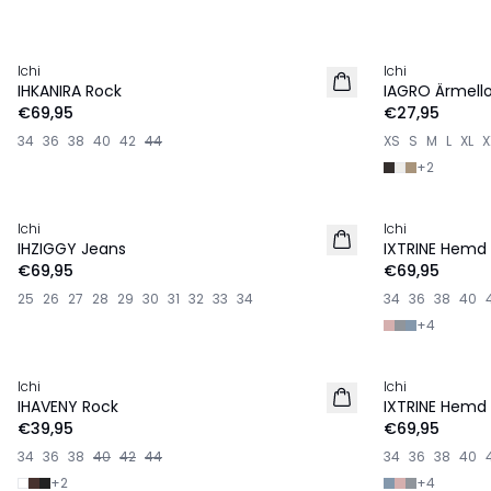
Ichi
Ichi
NEU
NEU
IHKANIRA Rock
IAGRO Ärmell
€69,95
€27,95
34
36
38
40
42
44
XS
S
M
L
XL
X
+
2
Ichi
Ichi
NEU
IHZIGGY Jeans
IXTRINE Hemd
€69,95
€69,95
25
26
27
28
29
30
31
32
33
34
34
36
38
40
+
4
Ichi
Ichi
NEU
NEU
IHAVENY Rock
IXTRINE Hemd
€39,95
€69,95
34
36
38
40
42
44
34
36
38
40
+
2
+
4