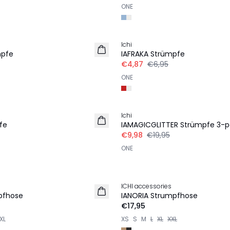
ONE
-30%
Ichi
mpfe
IAFRAKA Strümpfe
€4,87
€6,95
ONE
-50%
Ichi
fe
IAMAGICGLITTER Strümpfe 3-
€9,98
€19,95
ONE
ICHI accessories
pfhose
IANORIA Strumpfhose
€17,95
XL
XS
S
M
L
XL
XXL