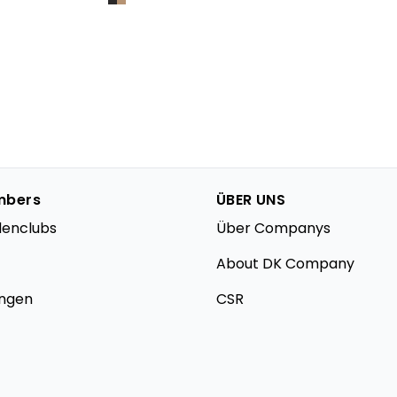
mbers
ÜBER UNS
denclubs
Über Companys
About DK Company
ungen
CSR