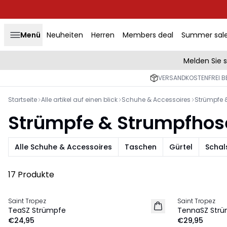
Menü
Neuheiten
Herren
Members deal
Summer sal
Melden Sie 
VERSANDKOSTENFREI BE
Startseite
Alle artikel auf einen blick
Schuhe & Accessoires
Strümpfe 
Strümpfe & Strumpfhos
Alle Schuhe & Accessoires
Taschen
Gürtel
Schal
17 Produkte
Saint Tropez
Saint Tropez
NEU
NEU
TeaSZ Strümpfe
TennaSZ Str
€24,95
€29,95