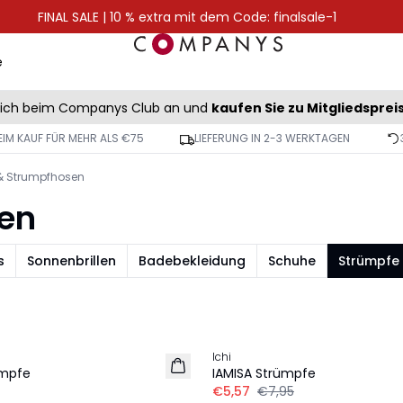
FINAL SALE | 10 % extra mit dem Code: finalsale-1
e
sich beim Companys Club an und
kaufen Sie zu Mitgliedsprei
IM KAUF FÜR MEHR ALS €75
LIEFERUNG IN 2-3 WERKTAGEN
& Strumpfhosen
en
s
Sonnenbrillen
Badebekleidung
Schuhe
Strümpfe
-30%
Ichi
ümpfe
IAMISA Strümpfe
€5,57
€7,95