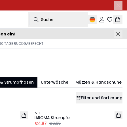
Suche
Einloggen
Ware
sen ein!
30 TAGE RÜCKGABERECHT
 & Strumpfhosen
Unterwäsche
Mützen & Handschuhe
Filter und Sortierung
-30%
Ichi
IAROMA Strümpfe
€4,87
€6,95