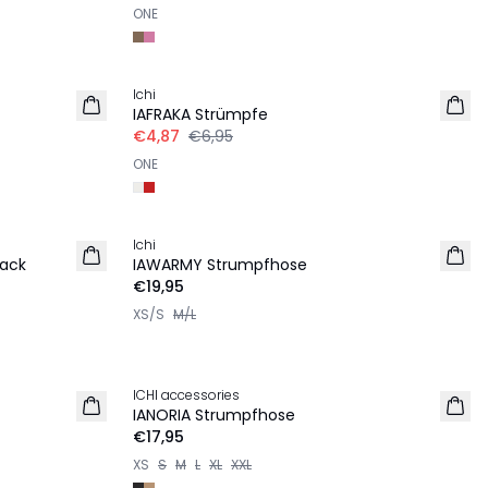
ONE
-30%
Ichi
IAFRAKA Strümpfe
€4,87
€6,95
ONE
Ichi
pack
IAWARMY Strumpfhose
€19,95
XS/S
M/L
ICHI accessories
IANORIA Strumpfhose
€17,95
XS
S
M
L
XL
XXL