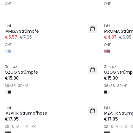
ONE
ONE
-30%
-30%
Ichi
Ichi
IAMISA Strümpfe
IAROMA Strü
€5,57
€7,95
€4,87
€6,95
ONE
ONE
Gestuz
Gestuz
NEU
NEU
GZGG Strümpfe
GZGG Strümp
€15,00
€15,00
36-38
39-41
36-38
39-41
Ichi
Ichi
IAZAFIR Strumpfhose
IAZAFIR Strum
€17,95
€17,95
XS
S
M
L
XL
XXL
XS
S
M
L
XL
X