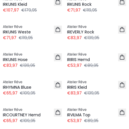
LEINEN
LEINEN
IRKUNIS Kleid
IRKUNIS Rock
€107,97
€179,95
€71,97
€119,95
-40%
-40%
Atelier Rêve
Atelier Rêve
LEINEN
IRKUNIS Weste
IREVERLY Rock
€71,97
€119,95
€83,97
€139,95
-40%
-40%
Atelier Rêve
Atelier Rêve
LEINEN
IRKUNIS Hose
IRIRIS Hemd
€83,97
€139,95
€53,97
€89,95
-40%
-40%
Atelier Rêve
Atelier Rêve
IRHYMNA Bluse
IRIRIS Kleid
€65,97
€109,95
€83,97
€139,95
-40%
-40%
Atelier Rêve
Atelier Rêve
IRCOURTNEY Hemd
IRVILMA Top
€65,97
€109,95
€53,97
€89,95
-40%
-40%