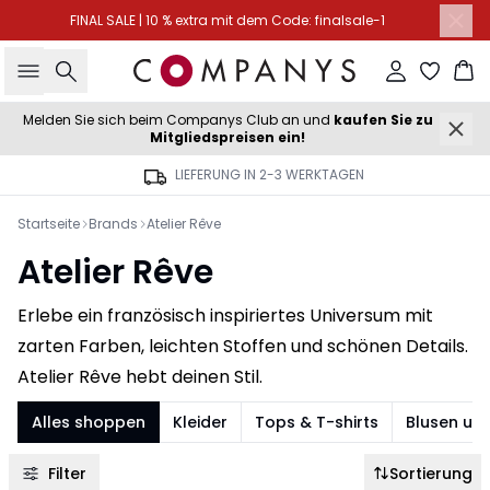
FINAL SALE | 10 % extra mit dem Code: finalsale-1
Suche
Einloggen
Wa
Melden Sie sich beim Companys Club an und
kaufen Sie zu
Mitgliedspreisen ein!
LIEFERUNG IN 2-3 WERKTAGEN
Startseite
Brands
Atelier Rêve
Atelier Rêve
Erlebe ein französisch inspiriertes Universum mit
zarten Farben, leichten Stoffen und schönen Details.
Atelier Rêve hebt deinen Stil.
Alles shoppen
Kleider
Tops & T-shirts
Blusen un
Filter
Sortierung
-40%
-40%