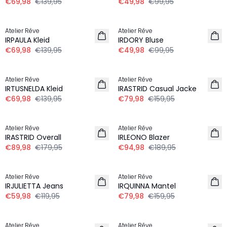
€69,98
€139,95
€49,98
€99,95
-50%
-50%
Atelier Rêve
Atelier Rêve
IRPAULA Kleid
IRDORY Bluse
€69,98
€139,95
€49,98
€99,95
-50%
-50%
Atelier Rêve
Atelier Rêve
IRTUSNELDA Kleid
IRASTRID Casual Jacke
€69,98
€139,95
€79,98
€159,95
-50%
-50%
Atelier Rêve
Atelier Rêve
IRASTRID Overall
IRLEONO Blazer
€89,98
€179,95
€94,98
€189,95
-50%
-50%
Atelier Rêve
Atelier Rêve
IRJULIETTA Jeans
IRQUINNA Mantel
€59,98
€119,95
€79,98
€159,95
-50%
-50%
Atelier Rêve
Atelier Rêve