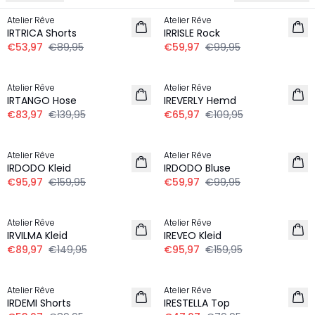
Atelier Rêve
Atelier Rêve
IRTRICA Shorts
IRRISLE Rock
€53,97
€89,95
€59,97
€99,95
-40%
-40%
Atelier Rêve
Atelier Rêve
IRTANGO Hose
IREVERLY Hemd
€83,97
€139,95
€65,97
€109,95
-40%
-40%
Atelier Rêve
Atelier Rêve
IRDODO Kleid
IRDODO Bluse
€95,97
€159,95
€59,97
€99,95
-40%
-40%
Atelier Rêve
Atelier Rêve
IRVILMA Kleid
IREVEO Kleid
€89,97
€149,95
€95,97
€159,95
-40%
-40%
Atelier Rêve
Atelier Rêve
LEINEN
IRDEMI Shorts
IRESTELLA Top