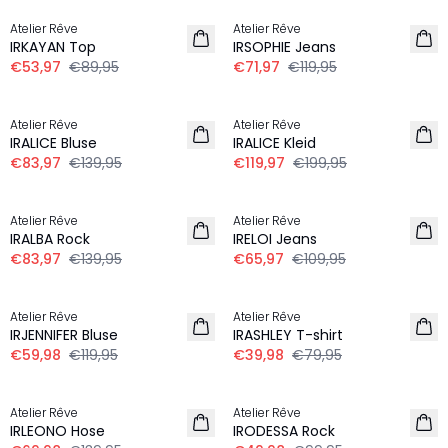
Atelier Rêve
Atelier Rêve
IRKAYAN Top
IRSOPHIE Jeans
€53,97
€89,95
€71,97
€119,95
-40%
-40%
Atelier Rêve
Atelier Rêve
IRALICE Bluse
IRALICE Kleid
€83,97
€139,95
€119,97
€199,95
-40%
-40%
Atelier Rêve
Atelier Rêve
LEINEN
IRALBA Rock
IRELOI Jeans
€83,97
€139,95
€65,97
€109,95
-50%
-50%
Atelier Rêve
Atelier Rêve
IRJENNIFER Bluse
IRASHLEY T-shirt
€59,98
€119,95
€39,98
€79,95
-50%
-50%
Atelier Rêve
Atelier Rêve
IRLEONO Hose
IRODESSA Rock