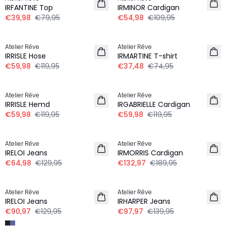
IRFANTINE Top
IRMINOR Cardigan
€39,98
€79,95
€54,98
€109,95
-50%
-50%
Atelier Rêve
Atelier Rêve
IRRISLE Hose
IRMARTINE T-shirt
€59,98
€119,95
€37,48
€74,95
-50%
-50%
Atelier Rêve
Atelier Rêve
IRRISLE Hemd
IRGABRIELLE Cardigan
€59,98
€119,95
€59,98
€119,95
-50%
-30%
Atelier Rêve
Atelier Rêve
IRELOI Jeans
IRMORRIS Cardigan
€64,98
€129,95
€132,97
€189,95
-30%
-30%
Atelier Rêve
Atelier Rêve
IRELOI Jeans
IRHARPER Jeans
€90,97
€129,95
€97,97
€139,95