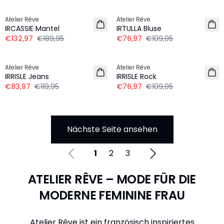
-30%
-30%
Atelier Rêve
Atelier Rêve
IRCASSIE Mantel
IRTULLA Bluse
€132,97
€189,95
€76,97
€109,95
-30%
-30%
Atelier Rêve
Atelier Rêve
IRRISLE Jeans
IRRISLE Rock
€83,97
€119,95
€76,97
€109,95
Nächste Seite ansehen
1
2
3
ATELIER RÊVE – MODE FÜR DIE
MODERNE FEMININE FRAU
Atelier Rêve ist ein französisch inspiriertes