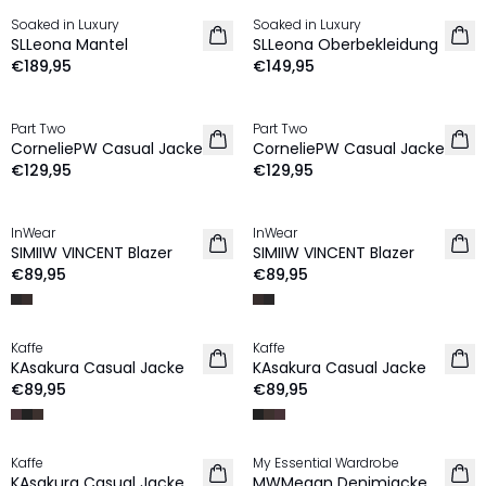
Soaked in Luxury
Soaked in Luxury
NEU
NEU
SLLeona Mantel
SLLeona Oberbekleidung
€189,95
€149,95
Part Two
Part Two
NEU
NEU
CorneliePW Casual Jacke
CorneliePW Casual Jacke
€129,95
€129,95
InWear
InWear
NEU
NEU
SIMIIW VINCENT Blazer
SIMIIW VINCENT Blazer
€89,95
€89,95
Kaffe
Kaffe
NEU
NEU
KAsakura Casual Jacke
KAsakura Casual Jacke
€89,95
€89,95
Kaffe
My Essential Wardrobe
NEU
NEU
KAsakura Casual Jacke
MWMegan Denimjacke