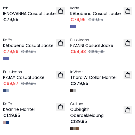
Ichi
Kaffe
NEU
IHNOVANNA Casual Jacke
KAbabena Casual Jacke
€79,95
€79,96
€99,95
-20%
-50%
Kaffe
Pulz Jeans
KAbabena Casual Jacke
PZANNI Casual Jacke
€79,96
€99,95
€54,98
€109,95
-30%
Pulz Jeans
InWear
NEU
PZJAY Casual Jacke
ThoraIW Collar Mantel
€69,97
€99,95
€279,95
Kaffe
Culture
NEU
NEU
KAanne Mantel
CUbirgith
€149,95
Oberbekleidung
€139,95