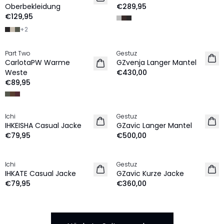
Oberbekleidung
€289,95
€129,95
+
2
Part Two
Gestuz
NEU
NEU
CarlotaPW Warme
GZvenja Langer Mantel
Weste
€430,00
€89,95
Ichi
Gestuz
NEU
NEU
IHKEISHA Casual Jacke
GZavic Langer Mantel
€79,95
€500,00
Ichi
Gestuz
NEU
NEU
IHKATE Casual Jacke
GZavic Kurze Jacke
€79,95
€360,00