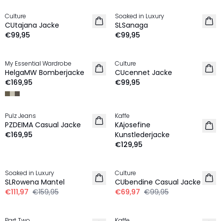
Culture
Soaked in Luxury
NEU
NEU
CUtajana Jacke
SLSanaga
€99,95
€99,95
My Essential Wardrobe
Culture
NEU
HelgaMW Bomberjacke
CUcennet Jacke
€169,95
€99,95
Pulz Jeans
Kaffe
NEU
NEU
PZDEIMA Casual Jacke
KAjosefine
€169,95
Kunstlederjacke
€129,95
-30%
-30%
Soaked in Luxury
Culture
SLRowena Mantel
CUbendine Casual Jacke
€111,97
€159,95
€69,97
€99,95
Part Two
Kaffe