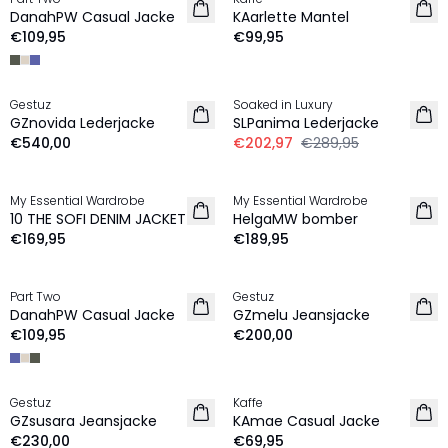
NEU
NEU
DanahPW Casual Jacke
KAarlette Mantel
€109,95
€99,95
-30%
Gestuz
Soaked in Luxury
NEU
GZnovida Lederjacke
SLPanima Lederjacke
€540,00
€202,97
€289,95
My Essential Wardrobe
My Essential Wardrobe
NEU
10 THE SOFI DENIM JACKET
HelgaMW bomber
€169,95
€189,95
Part Two
Gestuz
NEU
NEU
DanahPW Casual Jacke
GZmelu Jeansjacke
€109,95
€200,00
Gestuz
Kaffe
NEU
NEU
GZsusara Jeansjacke
KAmae Casual Jacke
€230,00
€69,95