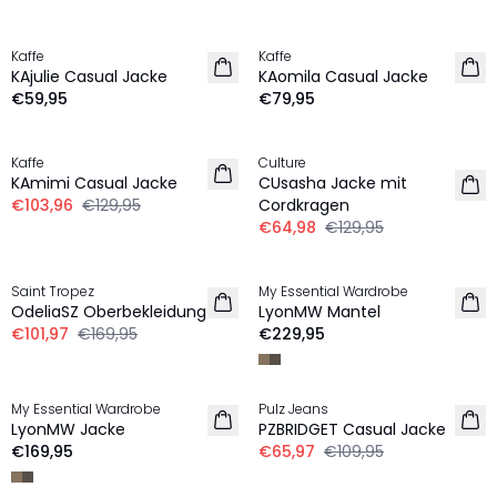
Kaffe
Kaffe
NEU
NEU
KAjulie Casual Jacke
KAomila Casual Jacke
€59,95
€79,95
-20%
-50%
Kaffe
Culture
KAmimi Casual Jacke
CUsasha Jacke mit
€103,96
€129,95
Cordkragen
€64,98
€129,95
-40%
Saint Tropez
My Essential Wardrobe
OdeliaSZ Oberbekleidung
LyonMW Mantel
€101,97
€169,95
€229,95
-40%
My Essential Wardrobe
Pulz Jeans
LyonMW Jacke
PZBRIDGET Casual Jacke
€169,95
€65,97
€109,95
-20%