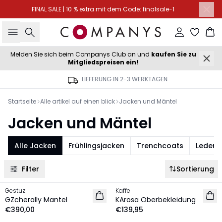
FINAL SALE | 10 % extra mit dem Code: finalsale-1
Suche
Einloggen
Wa
Melden Sie sich beim Companys Club an und
kaufen Sie zu
Mitgliedspreisen ein!
LIEFERUNG IN 2-3 WERKTAGEN
Startseite
Alle artikel auf einen blick
Jacken und Mäntel
Jacken und Mäntel
Alle Jacken
Frühlingsjacken
Trenchcoats
Lederj
Filter
Sortierung
Gestuz
Kaffe
NEU
NEU
GZcherally Mantel
KArosa Oberbekleidung
€390,00
€139,95