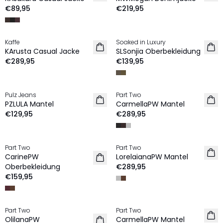
€89,95
€219,95
Kaffe
Soaked in Luxury
NEU
NEU
KArusta Casual Jacke
SLSonjia Oberbekleidung
€289,95
€139,95
Pulz Jeans
Part Two
NEU
NEU
PZLULA Mantel
CarmellaPW Mantel
€129,95
€289,95
Part Two
Part Two
NEU
NEU
CarinePW
LorelaianaPW Mantel
Oberbekleidung
€289,95
€159,95
Part Two
Part Two
NEU
NEU
OlilanaPW
CarmellaPW Mantel