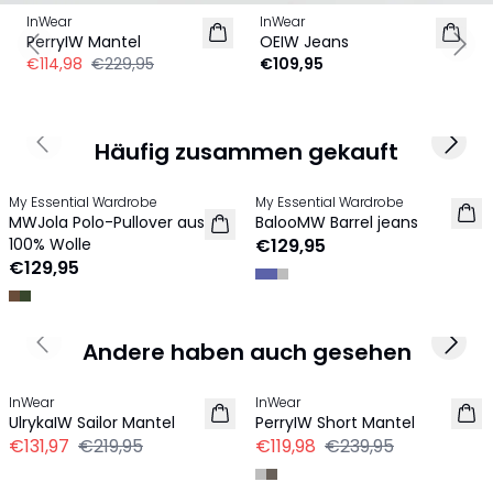
InWear
InWear
PerryIW Mantel
OEIW Jeans
Previous slide
Next
€114,98
€229,95
€109,95
Häufig zusammen gekauft
Previous slide
Next 
My Essential Wardrobe
My Essential Wardrobe
NEU
NEU
MWJola Polo-Pullover aus
BalooMW Barrel jeans
100% Wolle
€129,95
€129,95
Andere haben auch gesehen
Previous slide
Next 
-40%
-50%
InWear
InWear
UlrykaIW Sailor Mantel
PerryIW Short Mantel
€131,97
€219,95
€119,98
€239,95