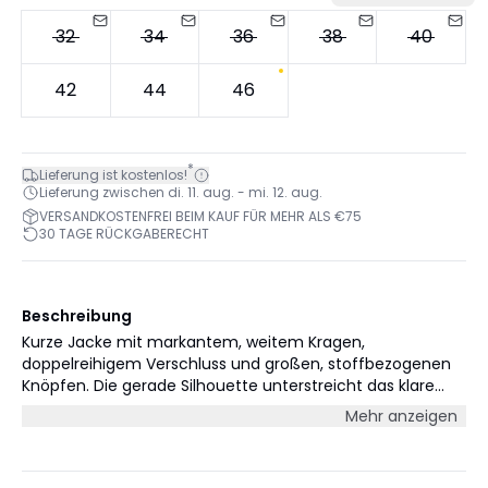
32
34
36
38
40
42
44
46
*
Lieferung ist kostenlos!
Lieferung zwischen di. 11. aug. - mi. 12. aug.
VERSANDKOSTENFREI BEIM KAUF FÜR MEHR ALS €75
30 TAGE RÜCKGABERECHT
Beschreibung
Kurze Jacke mit markantem, weitem Kragen,
doppelreihigem Verschluss und großen, stoffbezogenen
Knöpfen. Die gerade Silhouette unterstreicht das klare
Design.
Mehr anzeigen