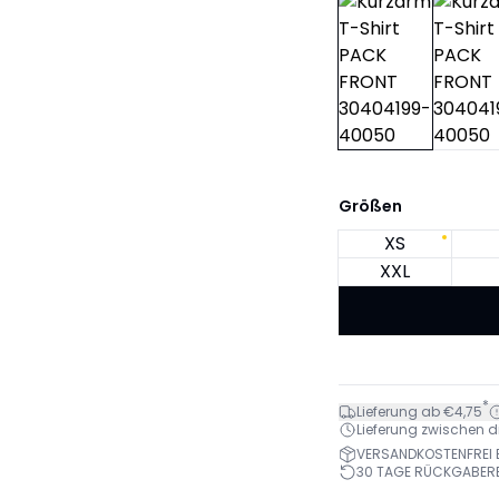
Größen
XS
XXL
*
Lieferung ab €4,75
Lieferung zwischen di.
VERSANDKOSTENFREI B
30 TAGE RÜCKGABER