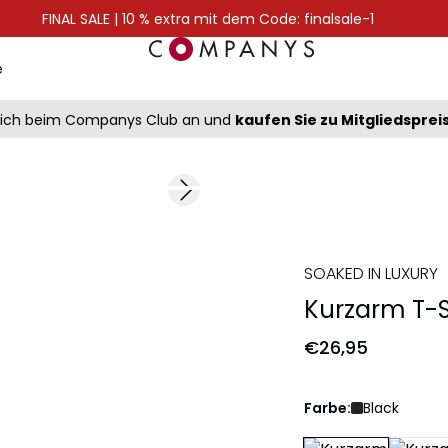
FINAL SALE | 10 % extra mit dem Code: finalsale-1
e
sich beim Companys Club an und
kaufen Sie zu Mitgliedsprei
Next slide
SOAKED IN LUXURY
Kurzarm T-S
€26,95
Farbe:
Black