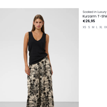
Soaked in Luxury
Kurzarm T-Shi
€26,95
XS
S
M
L
XL
X