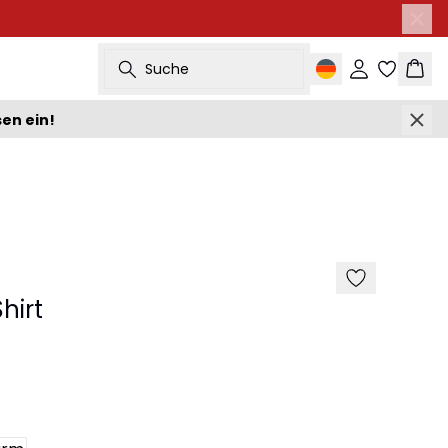
Suche
Einloggen
Ware
sen ein!
hirt