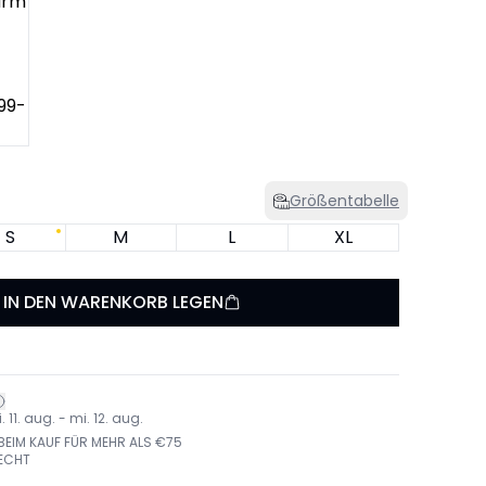
Größentabelle
S
M
L
XL
IN DEN WARENKORB LEGEN
 11. aug. - mi. 12. aug.
EIM KAUF FÜR MEHR ALS €75
ECHT