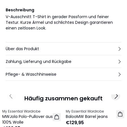
Beschreibung
V-Ausschnitt T-Shirt in gerader Passform und feiner
Textur. Kurze Ärmel und schlichtes Design garantieren
einen zeitlosen Look.
Über das Produkt
Zahlung, Lieferung und Rückgabe
Pflege- & Waschhinweise
Häufig zusammen gekauft
Previous slide
Next 
My Essential Wardrobe
My Essential Wardrobe
NEU
NEU
MWJola Polo-Pullover aus
BalooMW Barrel jeans
100% Wolle
€129,95