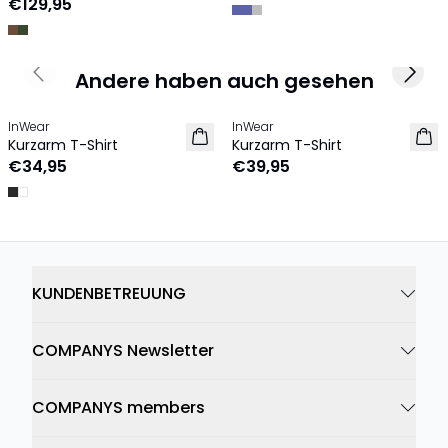
€129,95
Andere haben auch gesehen
Previous slide
Next 
InWear
InWear
LEINEN
Kurzarm T-Shirt
Kurzarm T-Shirt
€34,95
€39,95
KUNDENBETREUUNG
COMPANYS Newsletter
COMPANYS members