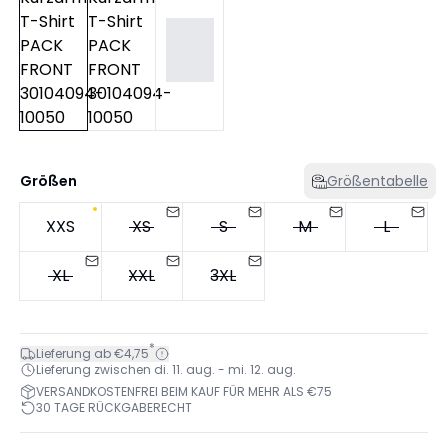
Größen
Größentabelle
XXS
XS
S
M
L
XL
XXL
3XL
*
Lieferung ab €4,75
Lieferung zwischen di. 11. aug. - mi. 12. aug.
VERSANDKOSTENFREI BEIM KAUF FÜR MEHR ALS €75
30 TAGE RÜCKGABERECHT