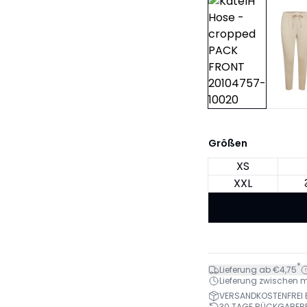
Größen
XS
XXL
*
Lieferung ab €4,75
Lieferung zwischen mo.
VERSANDKOSTENFREI B
30 TAGE RÜCKGABER