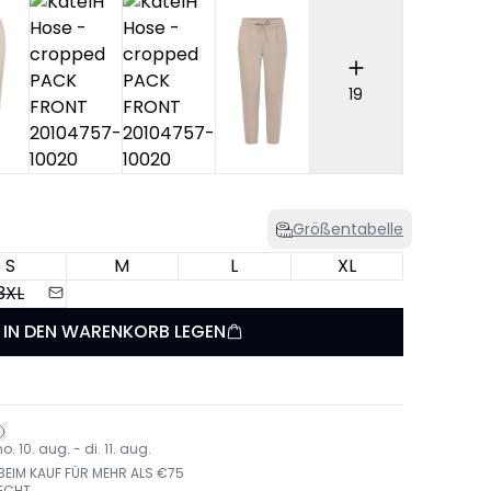
19
Größentabelle
S
M
L
XL
3XL
IN DEN WARENKORB LEGEN
 10. aug. - di. 11. aug.
EIM KAUF FÜR MEHR ALS €75
ECHT