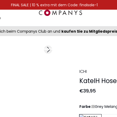
FINAL SALE | 10 % extra mit dem Code: finalsale-1
e
sich beim Companys Club an und
kaufen Sie zu Mitgliedsprei
Next slide
ICHI
KateIH Hose
€39,95
Farbe:
Grey Melan