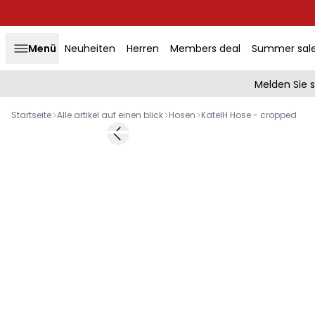
Menü
Neuheiten
Herren
Members deal
Summer sal
Melden Sie 
Startseite
Alle artikel auf einen blick
Hosen
KateIH Hose - cropped
Previous slide