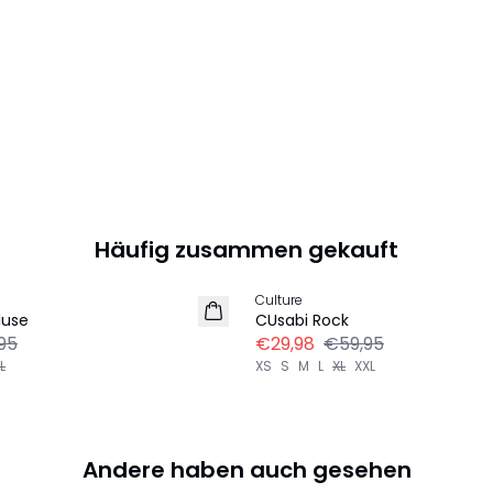
Häufig zusammen gekauft
-50%
Culture
luse
CUsabi Rock
95
€29,98
€59,95
L
XS
S
M
L
XL
XXL
Andere haben auch gesehen
-30%