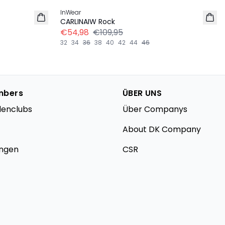
InWear
CARLINAIW Rock
€54,98
€109,95
32
34
36
38
40
42
44
46
mbers
ÜBER UNS
denclubs
Über Companys
About DK Company
ungen
CSR