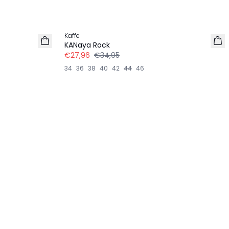
-20%
Kaffe
KANaya Rock
€27,96
€34,95
34
36
38
40
42
44
46