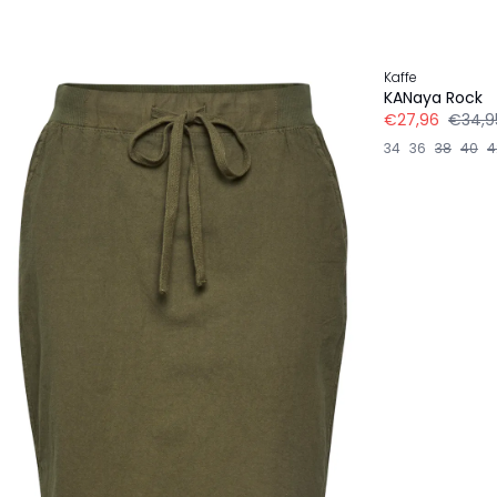
-20%
Kaffe
KANaya Rock
€27,96
€34,9
34
36
38
40
4