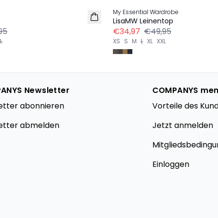
My Essential Wardrobe
LEINEN
LisaMW Leinentop
95
€34,97
€49,95
L
XS
S
M
L
XL
XXL
ANYS Newsletter
COMPANYS me
etter abonnieren
Vorteile des Kun
etter abmelden
Jetzt anmelden
Mitgliedsbeding
Einloggen