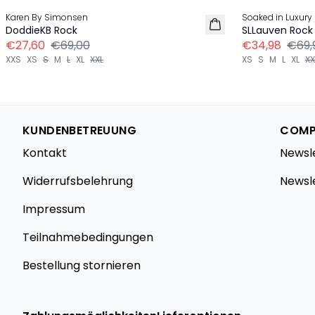
Karen By Simonsen
Soaked in Luxury
DoddieKB Rock
SLLauven Rock
€27,60
€69,00
€34,98
€69,
XXS
XS
S
M
L
XL
XXL
XS
S
M
L
XL
XX
KUNDENBETREUUNG
COMP
Kontakt
Newsl
Widerrufsbelehrung
Newsl
Impressum
Teilnahmebedingungen
Bestellung stornieren