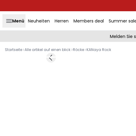
Menü
Neuheiten
Herren
Members deal
Summer sal
Melden Sie 
Startseite
Alle artikel auf einen blick
Röcke
KANaya Rock
-50%
Previous slide