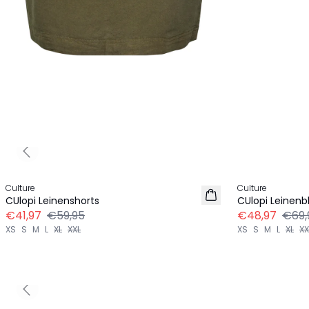
Previous slide
-30%
-30%
Culture
Culture
CUlopi Leinenshorts
CUlopi Leinenb
€41,97
€59,95
€48,97
€69,
XS
S
M
L
XL
XXL
XS
S
M
L
XL
XX
Previous slide
-60%
-50%