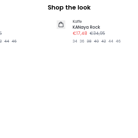
Shop the look
-50%
Kaffe
KANaya Rock
5
€17,48
€34,95
2
44
46
34
36
38
40
42
44
46