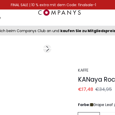
FINAL SALE | 10 % extra mit dem Code: finalsale-1
e
sich beim Companys Club an und
kaufen Sie zu Mitgliedsprei
-50%
Next slide
KAFFE
KANaya Roc
€17,48
€34,95
Farbe:
Grape Leaf 