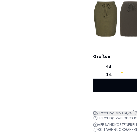
Größen
34
44
*
Lieferung ab €4,75
Lieferung zwischen mo.
VERSANDKOSTENFREI B
30 TAGE RÜCKGABER