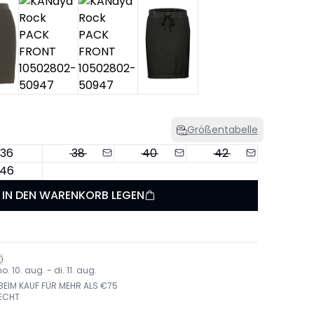
Größentabelle
36
38
40
42
46
IN DEN WARENKORB LEGEN
 10. aug. - di. 11. aug.
EIM KAUF FÜR MEHR ALS €75
ECHT