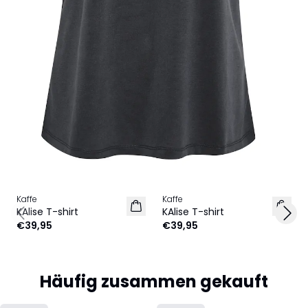
Kaffe
Kaffe
KAlise T-shirt
KAlise T-shirt
Previous slide
Next
€39,95
€39,95
Häufig zusammen gekauft