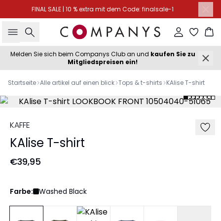
FINAL SALE | 10 % extra mit dem Code: finalsale-1
Suche
Einloggen
Wa
Melden Sie sich beim Companys Club an und
kaufen Sie zu
Mitgliedspreisen ein!
Startseite
Alle artikel auf einen blick
Tops & t-shirts
KAlise T-shirt
KAFFE
KAlise T-shirt
€39,95
Farbe:
Washed Black