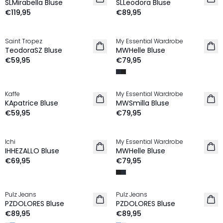
SLMirabella Bluse
SLLeodora Bluse
€119,95
€89,95
Saint Tropez
My Essential Wardrobe
NEU
NEU
TeodoraSZ Bluse
MWHelle Bluse
€59,95
€79,95
Kaffe
My Essential Wardrobe
NEU
NEU
KApatrice Bluse
MWSmilla Bluse
€59,95
€79,95
Ichi
My Essential Wardrobe
NEU
NEU
IHHEZALLO Bluse
MWHelle Bluse
€69,95
€79,95
Pulz Jeans
Pulz Jeans
NEU
NEU
PZDOLORES Bluse
PZDOLORES Bluse
€89,95
€89,95