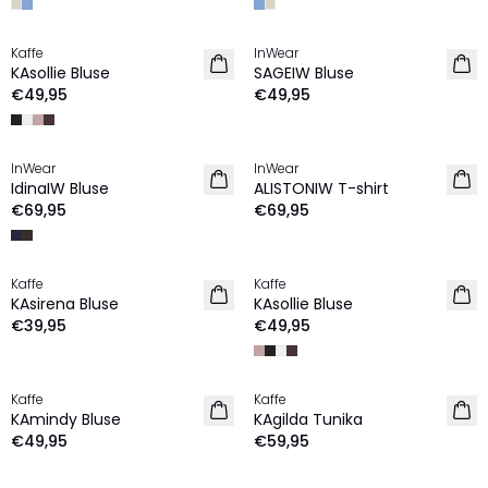
Kaffe
InWear
NEU
NEU
KAsollie Bluse
SAGEIW Bluse
€49,95
€49,95
InWear
InWear
NEU
NEU
IdinaIW Bluse
ALISTONIW T-shirt
€69,95
€69,95
Kaffe
Kaffe
NEU
NEU
KAsirena Bluse
KAsollie Bluse
€39,95
€49,95
Kaffe
Kaffe
NEU
NEU
KAmindy Bluse
KAgilda Tunika
€49,95
€59,95