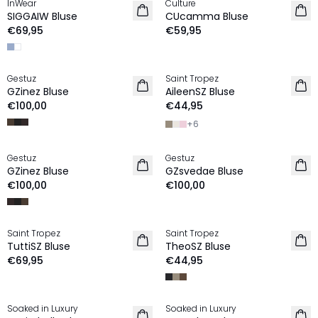
InWear
Culture
NEU
NEU
SIGGAIW Bluse
CUcamma Bluse
€69,95
€59,95
Gestuz
Saint Tropez
NEU
NEU
GZinez Bluse
AileenSZ Bluse
€100,00
€44,95
+
6
Gestuz
Gestuz
NEU
NEU
GZinez Bluse
GZsvedae Bluse
€100,00
€100,00
Saint Tropez
Saint Tropez
NEU
NEU
TuttiSZ Bluse
TheoSZ Bluse
€69,95
€44,95
Soaked in Luxury
Soaked in Luxury
NEU
NEU