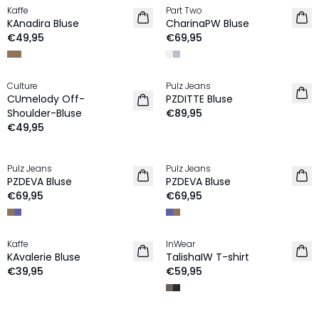
Kaffe
Part Two
NEU
NEU
KAnadira Bluse
CharinaPW Bluse
€49,95
€69,95
Culture
Pulz Jeans
NEU
NEU
CUmelody Off-
PZDITTE Bluse
Shoulder-Bluse
€89,95
€49,95
Pulz Jeans
Pulz Jeans
NEU
NEU
PZDEVA Bluse
PZDEVA Bluse
€69,95
€69,95
Kaffe
InWear
NEU
NEU
KAvalerie Bluse
TalishaIW T-shirt
€39,95
€59,95