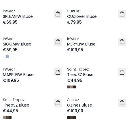
InWear
Culture
NEU
NEU
SPLEANIW Bluse
CUclover Bluse
€69,95
€79,95
InWear
InWear
NEU
NEU
SIGGAIW Bluse
MERYLIW Bluse
€69,95
€109,95
InWear
Saint Tropez
NEU
NEU
MAPPLEIW Bluse
TheoSZ Bluse
€109,95
€44,95
Saint Tropez
Gestuz
NEU
NEU
TheoSZ Bluse
GZinez Bluse
€44,95
€100,00