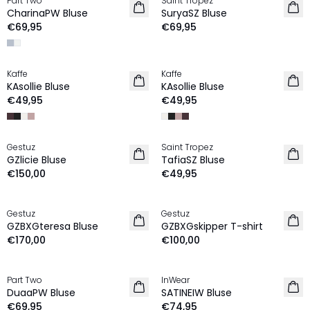
Part Two
Saint Tropez
NEU
NEU
CharinaPW Bluse
SuryaSZ Bluse
€69,95
€69,95
Kaffe
Kaffe
NEU
NEU
KAsollie Bluse
KAsollie Bluse
€49,95
€49,95
Gestuz
Saint Tropez
NEU
NEU
GZlicie Bluse
TafiaSZ Bluse
€150,00
€49,95
Gestuz
Gestuz
NEU
NEU
GZBXGteresa Bluse
GZBXGskipper T-shirt
€170,00
€100,00
Part Two
InWear
NEU
NEU
DuaaPW Bluse
SATINEIW Bluse
€69,95
€74,95