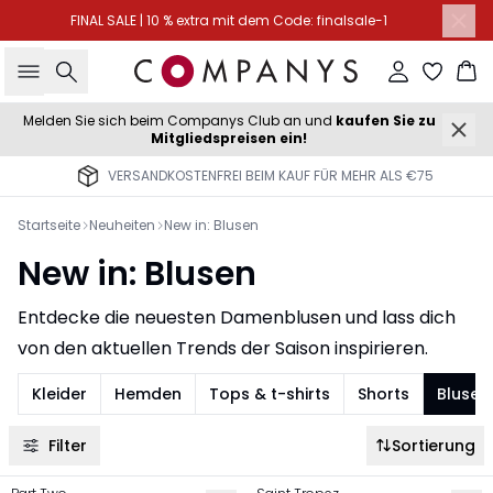
FINAL SALE | 10 % extra mit dem Code: finalsale-1
Suche
Einloggen
Wa
Melden Sie sich beim Companys Club an und
kaufen Sie zu
Mitgliedspreisen ein!
VERSANDKOSTENFREI BEIM KAUF FÜR MEHR ALS €75
Startseite
Neuheiten
New in: Blusen
New in: Blusen
Entdecke die neuesten Damenblusen und lass dich
von den aktuellen Trends der Saison inspirieren.
Kleider
Hemden
Tops & t-shirts
Shorts
Blusen
Filter
Sortierung