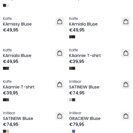
Kaffe
Kaffe
NEU
NEU
KAmissy Bluse
KAmiala Bluse
€49,95
€49,95
Kaffe
Kaffe
NEU
NEU
KAmiala Bluse
KAannie T-shirt
€49,95
€39,95
Kaffe
InWear
NEU
NEU
KAannie T-shirt
SATINEIW Bluse
€39,95
€74,95
InWear
InWear
NEU
NEU
SATINEIW Bluse
GRACIEIW Bluse
€74,95
€79,95